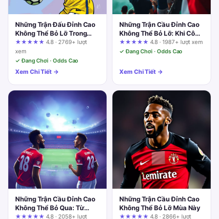
Những Trận Đấu Đỉnh Cao
Những Trận Cầu Đỉnh Cao
Không Thể Bỏ Lỡ Trong
Không Thể Bỏ Lỡ: Khi Công
Thế Giới Game
Nghệ & Cảm Xúc Hòa
★★★★★
4.8 · 2769+ lượt
★★★★★
4.8 · 1987+ lượt xem
Quyện
xem
✓ Đang Chơi · Odds Cao
✓ Đang Chơi · Odds Cao
Xem Chi Tiết →
Xem Chi Tiết →
Những Trận Cầu Đỉnh Cao
Những Trận Cầu Đỉnh Cao
Không Thể Bỏ Qua: Từ
Không Thể Bỏ Lỡ Mùa Này
Cảm Xác Đến Chiến Thuật
★★★★★
4.8 · 2058+ lượt
★★★★★
4.8 · 2866+ lượt