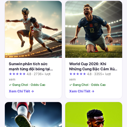
Sunwin phân tích sức
World Cup 2026: Khi
mạnh từng đội bóng tại
Những Cung Bậc Cảm Xúc
World Cup: Ai sẽ lên ngôi?
Vỡ Òa Trên Khán Đài
★★★★★
4.8 · 2736+ lượt
★★★★★
4.8 · 3355+ lượt
xem
xem
✓ Đang Chơi · Odds Cao
✓ Đang Chơi · Odds Cao
Xem Chi Tiết →
Xem Chi Tiết →