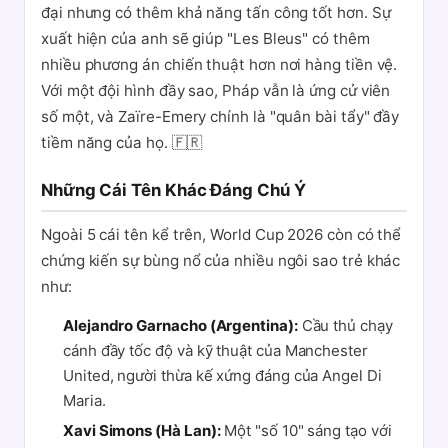
đại nhưng có thêm khả năng tấn công tốt hơn. Sự
xuất hiện của anh sẽ giúp "Les Bleus" có thêm
nhiều phương án chiến thuật hơn nơi hàng tiền vệ.
Với một đội hình đầy sao, Pháp vẫn là ứng cử viên
số một, và Zaïre-Emery chính là "quân bài tẩy" đầy
tiềm năng của họ. 🇫🇷
Những Cái Tên Khác Đáng Chú Ý
Ngoài 5 cái tên kể trên, World Cup 2026 còn có thể
chứng kiến sự bùng nổ của nhiều ngôi sao trẻ khác
như:
Alejandro Garnacho (Argentina):
Cầu thủ chạy
cánh đầy tốc độ và kỹ thuật của Manchester
United, người thừa kế xứng đáng của Angel Di
Maria.
Xavi Simons (Hà Lan):
Một "số 10" sáng tạo với