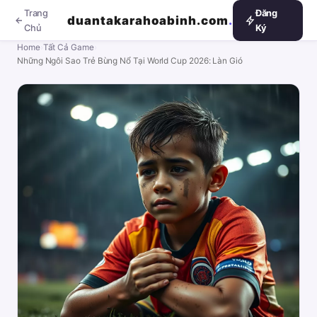
Trang
Đăng
duantakarahoabinh.com
.
Chủ
Ký
Home
›
Tất Cả Game
›
Những Ngôi Sao Trẻ Bùng Nổ Tại World Cup 2026: Làn Gió