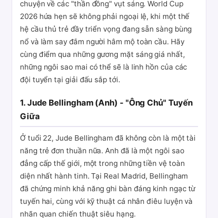
chuyện về các "thần đồng" vụt sáng. World Cup
2026 hứa hẹn sẽ không phải ngoại lệ, khi một thế
hệ cầu thủ trẻ đầy triển vọng đang sẵn sàng bùng
nổ và làm say đắm người hâm mộ toàn cầu. Hãy
cùng điểm qua những gương mặt sáng giá nhất,
những ngôi sao mai có thể sẽ là linh hồn của các
đội tuyển tại giải đấu sắp tới.
1. Jude Bellingham (Anh) - "Ông Chủ" Tuyến
Giữa
Ở tuổi 22, Jude Bellingham đã không còn là một tài
năng trẻ đơn thuần nữa. Anh đã là một ngôi sao
đẳng cấp thế giới, một trong những tiền vệ toàn
diện nhất hành tinh. Tại Real Madrid, Bellingham
đã chứng minh khả năng ghi bàn đáng kinh ngạc từ
tuyến hai, cùng với kỹ thuật cá nhân điêu luyện và
nhãn quan chiến thuật siêu hạng.