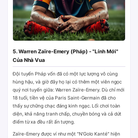
5. Warren Zaïre-Emery (Pháp) - "Lính Mới"
Của Nhà Vua
Đội tuyển Pháp vốn đã có một lực lượng vô cùng
hùng hậu, và giờ đây họ lại có thêm một viên ngọc
quý nơi tuyến giữa: Warren Zaïre-Emery. Dù chỉ mới
18 tuổi, tiền vệ của Paris Saint-Germain đã cho
thấy sự chững chạc đáng kinh ngạc. Lối chơi toàn
diện, khả năng tranh chấp, chuyền bóng và cả dứt
điểm từ xa đều rất ấn tượng.
Zaïre-Emery được ví như một "N'Golo Kanté" hiện