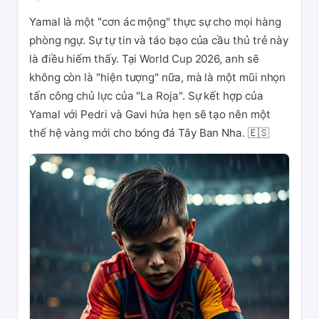
Yamal là một "cơn ác mộng" thực sự cho mọi hàng
phòng ngự. Sự tự tin và táo bạo của cầu thủ trẻ này
là điều hiếm thấy. Tại World Cup 2026, anh sẽ
không còn là "hiện tượng" nữa, mà là một mũi nhọn
tấn công chủ lực của "La Roja". Sự kết hợp của
Yamal với Pedri và Gavi hứa hẹn sẽ tạo nên một
thế hệ vàng mới cho bóng đá Tây Ban Nha. 🇪🇸