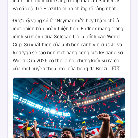
màn trình diễn chói sáng trong màu áo Palmeiras
và các đội trẻ Brazil là minh chứng rõ ràng nhất.
Được kỳ vọng sẽ là "Neymar mới" hay thậm chí là
một phiên bản hoàn thiện hơn, Endrick mang trong
mình sứ mệnh đưa Selecao trở lại đỉnh cao World
Cup. Sự xuất hiện của anh bên cạnh Vinicius Jr. và
Rodrygo sẽ tạo nên một hàng công cực kỳ đáng sợ.
World Cup 2026 có thể là nơi chứng kiến sự ra đời
của một huyền thoại mới của bóng đá Brazil. 🇧🇷