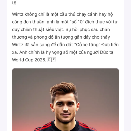
tế.
Wirtz không chỉ là một cầu thủ chạy cánh hay hộ
công đơn thuần, anh là một "số 10" đích thực với tư
duy chiến thuật siêu việt. Sự hồi phục sau chấn
thương và phong độ ấn tượng gần đây cho thấy
Wirtz đã sẵn sàng để dẫn dắt "Cỗ xe tăng" Đức tiến
xa. Anh chính là hy vọng số một của người Đức tại
World Cup 2026. 🇩🇪