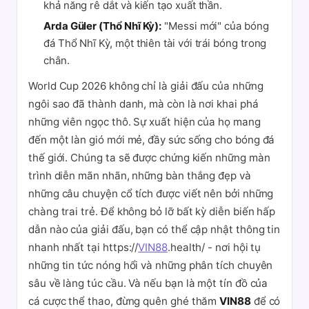
khả năng rê dắt và kiến tạo xuất thần.
Arda Güler (Thổ Nhĩ Kỳ):
"Messi mới" của bóng
đá Thổ Nhĩ Kỳ, một thiên tài với trái bóng trong
chân.
World Cup 2026 không chỉ là giải đấu của những
ngôi sao đã thành danh, mà còn là nơi khai phá
những viên ngọc thô. Sự xuất hiện của họ mang
đến một làn gió mới mẻ, đầy sức sống cho bóng đá
thế giới. Chúng ta sẽ được chứng kiến những màn
trình diễn mãn nhãn, những bàn thắng đẹp và
những câu chuyện cổ tích được viết nên bởi những
chàng trai trẻ. Để không bỏ lỡ bất kỳ diễn biến hấp
dẫn nào của giải đấu, bạn có thể cập nhật thông tin
nhanh nhất tại https://
VIN88
.health/ - nơi hội tụ
những tin tức nóng hổi và những phân tích chuyên
sâu về làng túc cầu. Và nếu bạn là một tín đồ của
cá cược thể thao, đừng quên ghé thăm
VIN88
để có