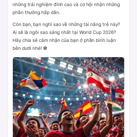
những trải nghiệm đỉnh cao và cơ hội nhận những
phần thưởng hấp dẫn.
Còn bạn, bạn nghĩ sao về những tài năng trẻ này?
Ai sẽ là ngôi sao sáng nhất tại World Cup 2026?
Hãy chia sẻ cảm nhận của bạn ở phần bình luận
bên dưới nhé! ⚽️