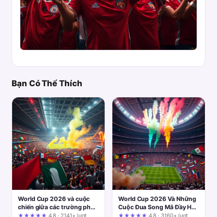
Bạn Có Thể Thích
World Cup 2026 và cuộc
World Cup 2026 Và Những
chiến giữa các trường phái
Cuộc Đua Song Mã Đầy Hấp
bóng đá: Ai sẽ thống trị?
Dẫn
★★★★★
4.8 · 2141+ lượt
★★★★★
4.8 · 3160+ lượt