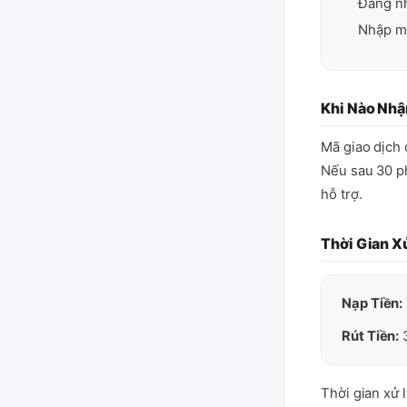
Đăng nh
Nhập mã
Khi Nào Nhậ
Mã giao dịch
Nếu sau 30 ph
hỗ trợ.
Thời Gian X
Nạp Tiền:
Rút Tiền:
3
Thời gian xử 