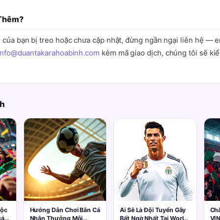
 Thêm?
 của bạn bị treo hoặc chưa cập nhật, đừng ngần ngại liên hệ — e
info@duantakarahoabinh.com
kèm mã giao dịch, chúng tôi sẽ kiể
ch
uộc
Hướng Dẫn Chơi Bắn Cá
Ai Sẽ Là Đội Tuyển Gây
Ch
các
Nhận Thưởng Mỗi
Bất Ngờ Nhất Tại World
VIN