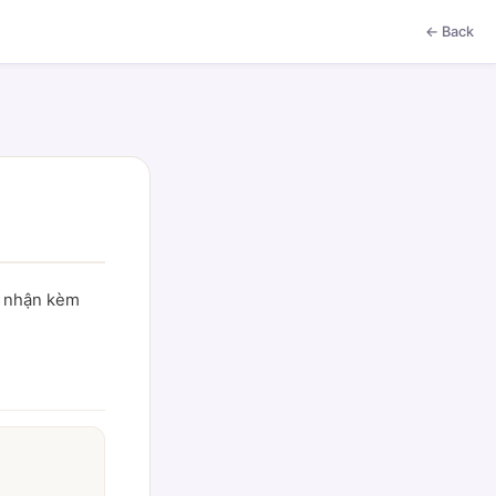
← Back
ác nhận kèm