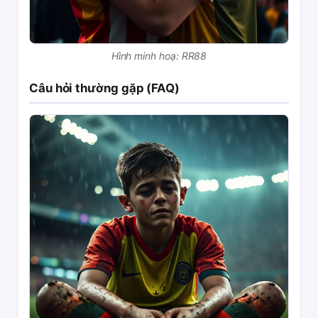
Hình minh hoạ: RR88
Câu hỏi thường gặp (FAQ)