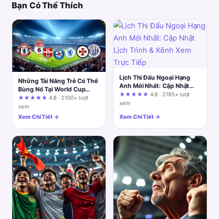
Bạn Có Thể Thích
Lịch Thi Đấu Ngoại Hạng
Những Tài Năng Trẻ Có Thể
Anh Mới Nhất: Cập Nhật
Bùng Nổ Tại World Cup
Lịch Trình & Kênh Xem Trực
★★★★★
4.8 · 2185+ lượt
2026
★★★★★
4.8 · 2100+ lượt
Tiếp
xem
xem
Xem Chi Tiết →
Xem Chi Tiết →