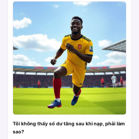
Tôi không thấy số dư tăng sau khi nạp, phải làm
sao?