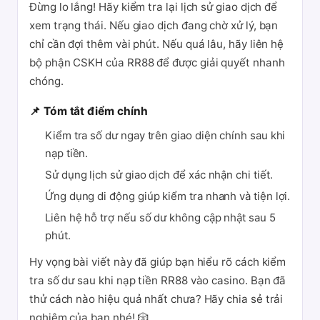
Đừng lo lắng! Hãy kiểm tra lại lịch sử giao dịch để
xem trạng thái. Nếu giao dịch đang chờ xử lý, bạn
chỉ cần đợi thêm vài phút. Nếu quá lâu, hãy liên hệ
bộ phận CSKH của RR88 để được giải quyết nhanh
chóng.
📌 Tóm tắt điểm chính
Kiểm tra số dư ngay trên giao diện chính sau khi
nạp tiền.
Sử dụng lịch sử giao dịch để xác nhận chi tiết.
Ứng dụng di động giúp kiểm tra nhanh và tiện lợi.
Liên hệ hỗ trợ nếu số dư không cập nhật sau 5
phút.
Hy vọng bài viết này đã giúp bạn hiểu rõ cách kiểm
tra số dư sau khi nạp tiền RR88 vào casino. Bạn đã
thử cách nào hiệu quả nhất chưa? Hãy chia sẻ trải
nghiệm của bạn nhé! 🎲