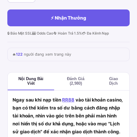
⚡ Nhận Thưởng
🔒 Bảo Mật SSL
🎰 Odds Cao
🔄 Hoàn Trả 1.5%
💳 Đa Kênh Nạp
🔥
122
người đang xem trang này
Nội Dung Bài
Đánh Giá
Giao
Viết
(2,980)
Dịch
Ngay sau khi nạp tiền
RR88
vào tài khoản casino,
bạn có thể kiểm tra số dư bằng cách đăng nhập
tài khoản, nhìn vào góc trên bên phải màn hình
nơi hiển thị số dư khả dụng, hoặc vào mục "Lịch
sử giao dịch" để xác nhận giao dịch thành công.