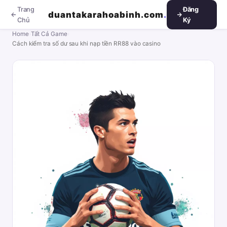
Trang
Đăng
duantakarahoabinh.com
.
Chủ
Ký
Home
›
Tất Cả Game
›
Cách kiểm tra số dư sau khi nạp tiền RR88 vào casino