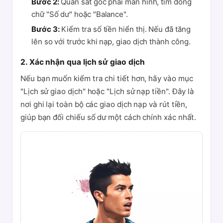
Bước 2:
Quan sát góc phải màn hình, tìm dòng
chữ "Số dư" hoặc "Balance".
Bước 3:
Kiểm tra số tiền hiển thị. Nếu đã tăng
lên so với trước khi nạp, giao dịch thành công.
2. Xác nhận qua lịch sử giao dịch
Nếu bạn muốn kiểm tra chi tiết hơn, hãy vào mục
"Lịch sử giao dịch" hoặc "Lịch sử nạp tiền". Đây là
nơi ghi lại toàn bộ các giao dịch nạp và rút tiền,
giúp bạn đối chiếu số dư một cách chính xác nhất.