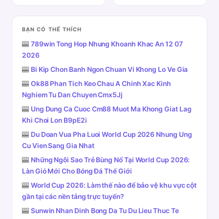
BẠN CÓ THỂ THÍCH
🎰
789win Tong Hop Nhung Khoanh Khac An 12 07
2026
🎰
Bi Kip Chon Banh Ngon Chuan Vi Khong Lo Ve Gia
🎰
Ok88 Phan Tich Keo Chau A Chinh Xac Kinh
Nghiem Tu Dan Chuyen Cmx5Jj
🎰
Ung Dung Ca Cuoc Cm88 Muot Ma Khong Giat Lag
Khi Choi Lon B9pE2i
🎰
Du Doan Vua Pha Luoi World Cup 2026 Nhung Ung
Cu Vien Sang Gia Nhat
🎰
Những Ngôi Sao Trẻ Bùng Nổ Tại World Cup 2026:
Làn Gió Mới Cho Bóng Đá Thế Giới
🎰
World Cup 2026: Làm thế nào để bảo vệ khu vực cột
gần tại các nền tảng trực tuyến?
🎰
Sunwin Nhan Dinh Bong Da Tu Du Lieu Thuc Te