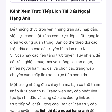
Kênh Xem Trực Tiếp Lịch Thi Đấu Ngoại
Hạng Anh
Để thưởng thức trọn vẹn những trận đấu hấp dẫn,
việc lựa chọn một kênh xem trực tiếp chất lượng là
điều vô cùng quan trọng. Bạn có thể theo dõi các
trận đấu qua các đài truyền hình lớn như K+,
VTVcab hay các nền tảng trực tuyến. Tuy nhiên, để
có trải nghiệm mượt mà và không bị gián đoạn,
nhiều người hâm mộ đã lựa chọn các trang web
chuyên cung cấp link xem trực tiếp bóng đá.
Một trong những địa chỉ uy tín mà bạn có thể tham
khảo là 90phutcn.tv. Trang web này cập nhật liên
tục lịch thi đấu và cung cấp các đường link xem
trực tiếp với chất lượng cao. Bạn chỉ cần truy cập
vào chuyên mục
lịch thi đấu ngoại hạng anh
để