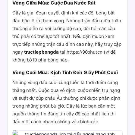
Vòng Giữa Mùa: Cuộc Đua Nước Rút
Đây là giai đoạn quyết định khi các đội bóng bắt
đầu bộc lộ rõ tham vọng. Những trận đấu giữa tuần
thường diễn ra với cường độ cao, đòi hỏi các cầu
thủ phải có thể lực tốt nhất. Nếu bạn muốn xem
trực tiếp những trận cầu đỉnh cao này, hãy truy cập
ngay
tructiepbongda
tại https://90phutcn.tv/ để
không bỏ lỡ pha bóng nào.
Vòng Cuối Mùa: Kịch Tính Đến Giây Phút Cuối
Những vòng đấu cuối cùng luôn là thời điểm căng
thẳng nhất. Cuộc đua vô địch, cuộc chiến trụ hạng
và suất dự cúp châu Âu thường chỉ được phân định
trong những phút bù giờ. Đây là lúc bạn cần một
nguồn thông tin đáng tin cậy để cập nhật lịch thi
đấu một cách nhanh chóng và chính xác.