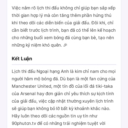
Việc nắm rõ lịch thi đấu không chỉ giúp bạn sắp xếp
thời gian hợp lý mà còn tăng thêm phần hứng thú
khi theo dõi các diễn biến của giải đấu. Đôi khi, chỉ
cần biết trước lịch trình, bạn đã có thể lên kế hoạch
cho những buổi xem bóng đá cùng bạn bè, tạo nên
những kỷ niệm khó quên. 🎉
Kết Luận
Lịch thi đấu Ngoại hạng Anh là kim chỉ nam cho mọi
người hâm mộ bóng đá. Dù bạn là một fan cứng của
Manchester United, một tín đồ của lối đá tiki-taka
của Arsenal hay đơn giản chỉ yêu thích sự kịch tính
của giải đấu, việc cập nhật thường xuyên lịch trình
sẽ giúp bạn không bỏ lỡ bất kỳ khoảnh khắc nào.
Hãy luôn theo dõi các nguồn tin uy tín như
90phutcn.tv để có những trải nghiệm tuyệt vời