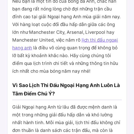
Nếu bạn là một tín đồ của bóng đá Anh, chắc hẳn
bạn đang rất nóng lòng chờ đợi những trận cầu
đỉnh cao tại giải Ngoại hạng Anh mùa giải năm nay.
Với hàng loạt cuộc đối đầu hấp dẫn giữa các ông
lớn như Manchester City, Arsenal, Liverpool hay
Manchester United, việc nắm rõ
lịch thi đấu ngoại
hạng anh
là điều vô cùng quan trọng để không bỏ
lỡ bất kỳ khoảnh khắc nào. Hãy cùng chúng tôi
điểm qua lịch trình chi tiết và những thông tin hữu
ích nhất cho mùa bóng năm nay nhé!
Vì Sao Lịch Thi Đấu Ngoại Hạng Anh Luôn Là
Tâm Điểm Chú Ý?
Giải Ngoại hạng Anh từ lâu đã được mệnh danh là
một trong những giải đấu hấp dẫn và khó lường
nhất hành tinh. Mỗi mùa giải, lịch thi đấu không chỉ
đơn thuần là danh sách các trận đấu, mà còn là