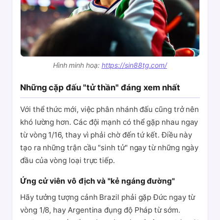
Hình minh hoạ:
https://sin88tg.com/
Những cặp đấu "tử thần" đáng xem nhất
Với thể thức mới, việc phân nhánh đấu cũng trở nên
khó lường hơn. Các đội mạnh có thể gặp nhau ngay
từ vòng 1/16, thay vì phải chờ đến tứ kết. Điều này
tạo ra những trận cầu "sinh tử" ngay từ những ngày
đầu của vòng loại trực tiếp.
Ứng cử viên vô địch và "kẻ ngáng đường"
Hãy tưởng tượng cảnh Brazil phải gặp Đức ngay từ
vòng 1/8, hay Argentina đụng độ Pháp từ sớm.