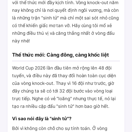
với thể thức mới đầy kịch tính. Vòng knock-out năm
nay không chỉ là nơi quyết định ngôi vương, mà còn
là những trận "sinh tử" mà chỉ một sai sót nhỏ cũng
có thể khiến giấc mơ tan vỡ. Hãy cùng tôi mổ xẻ
những điều thú vị và căng thẳng nhất ở vòng đấu
này nhé!
Thể thức mới: Càng đông, càng khốc liệt
World Cup 2026 lần đầu tiên mở rộng lên 48 đội
tuyển, và điều này đã thay đổi hoàn toàn cục diện
của vòng knock-out. Thay vì 16 đội như trước, giờ
đây chúng ta sẽ có tới 32 đội bước vào vòng loại
trực tiếp. Nghe có vẻ "loãng" nhưng thực tế, nó lại
tạo ra nhiều cặp đấu "sinh tử" hơn bao giờ hết.
Vì sao nói đây là "sinh tử"?
Bởi vì không còn chỗ cho sự tính toán. Ở vòng