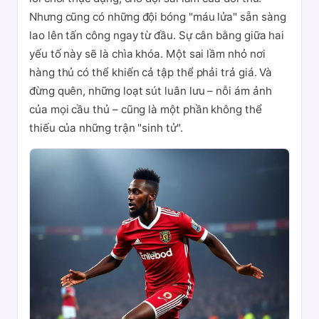
Nhưng cũng có những đội bóng "máu lửa" sẵn sàng
lao lên tấn công ngay từ đầu. Sự cân bằng giữa hai
yếu tố này sẽ là chìa khóa. Một sai lầm nhỏ nơi
hàng thủ có thể khiến cả tập thể phải trả giá. Và
đừng quên, những loạt sút luân lưu – nỗi ám ảnh
của mọi cầu thủ – cũng là một phần không thể
thiếu của những trận "sinh tử".