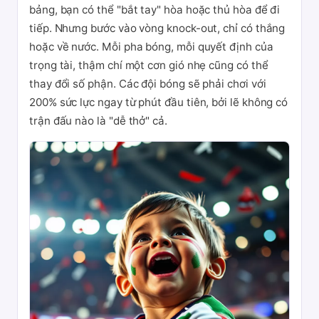
bảng, bạn có thể "bắt tay" hòa hoặc thủ hòa để đi
tiếp. Nhưng bước vào vòng knock-out, chỉ có thắng
hoặc về nước. Mỗi pha bóng, mỗi quyết định của
trọng tài, thậm chí một cơn gió nhẹ cũng có thể
thay đổi số phận. Các đội bóng sẽ phải chơi với
200% sức lực ngay từ phút đầu tiên, bởi lẽ không có
trận đấu nào là "dễ thở" cả.