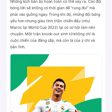
Những kịch bản ấy hoàn toàn có thể xảy ra. Các đội
bóng lớn sẽ không có thời gian để "rung đùi" mà
phải vào guồng ngay. Trong khi đó, những đội bóng
yếu hơn nhưng giàu tinh thần chiến đấu (như
Maroc tại World Cup 2022) lại có cơ hội làm nên
chuyện. Một trận knock-out sinh tử không chỉ là
cuộc chiến của đẳng cấp, mà còn là của ý chí và
bản lĩnh.