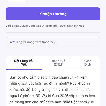
⚡ Nhận Thưởng
🔒 Bảo Mật SSL
🎰 Odds Cao
🔄 Hoàn Trả 1.5%
💳 Đa Kênh Nạp
🔥
210
người đang xem trang này
Nội Dung Bài
Đánh Giá
Giao
Viết
(2,319)
Dịch
Bạn có nhớ cảm giác tim đập chân run khi xem
những loạt sút luân lưu định mệnh? Hay khoảnh
khắc một đội bóng bị loại chỉ vì một sai lầm chết
người ở phút cuối? World Cup 2026 sắp tới hứa hẹn
sẽ mang đến cho chúng ta một "bữa tiệc" cảm xúc