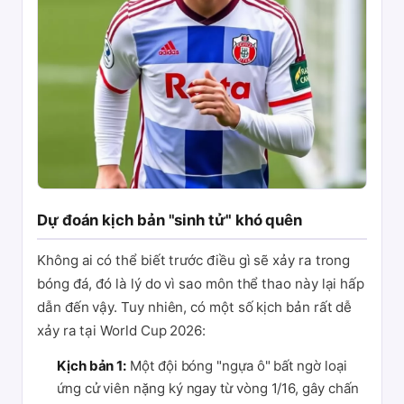
Dự đoán kịch bản "sinh tử" khó quên
Không ai có thể biết trước điều gì sẽ xảy ra trong
bóng đá, đó là lý do vì sao môn thể thao này lại hấp
dẫn đến vậy. Tuy nhiên, có một số kịch bản rất dễ
xảy ra tại World Cup 2026:
Kịch bản 1:
Một đội bóng "ngựa ô" bất ngờ loại
ứng cử viên nặng ký ngay từ vòng 1/16, gây chấn