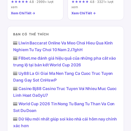
Vàng?
Xác Đến Chiến Thuật
★★★★★
4.8 · 2999+ lượt
★★★★★
4.8 · 3321+ lượt
xem
xem
Xem Chi Tiết →
Xem Chi Tiết →
BẠN CÓ THỂ THÍCH
🎰
Llwin Baccarat Online Va Meo Choi Hieu Qua Kinh
Nghiem Tu Tay Choi 10 Nam 2J7ghH
🎰
F8bet.me đánh giá hiệu quả của những pha cắt vào
trung lộ tại bán kết World Cup 2026
🎰
Uy88 La Gi Giai Ma Nen Tang Ca Cuoc Truc Tuyen
Dang Gay Sot CnHswP
🎰
Casino Bj88 Casino Truc Tuyen Voi Nhieu Muc Cuoc
Linh Hoat Oa0yU7
🎰
World Cup 2026 Tin Nong Tu Bang Tu Than Va Con
Sot Du Doan
🎰
Dữ liệu mới nhất giúp soi kèo nhà cái hôm nay chính
xác hơn