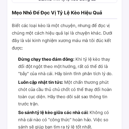
Mẹo Nhỏ Để Đọc Vị Tỷ Lệ Kèo Hiệu Quả
Biết các loại kèo là một chuyện, nhưng để đọc vị
chúng một cách hiệu quả lại là chuyện khác. Dưới
đây là vài kinh nghiệm xương máu mà tôi đúc kết
được:
Đừng chạy theo đám đông:
Khi tỷ lệ kèo thay
đổi đột ngột theo một hướng, rất có thể đó là
"bẫy" của nhà cái. Hãy bình tĩnh phân tích lý do.
Luôn cập nhật tin tức:
Một chấn thương phút
chót của cầu thủ chủ chốt có thể thay đổi hoàn
toàn cục diện. Hãy theo dõi sát sao thông tin
trước trận.
So sánh tỷ lệ kèo giữa các nhà cái:
Không có
nhà cái nào có "công thức" hoàn hảo. Việc so
sánh sẽ giúp bạn tìm ra tỷ lệ tốt nhất.