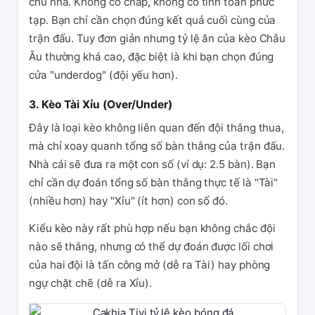
chủ nhà. Không có chấp, không có tính toán phức
tạp. Bạn chỉ cần chọn đúng kết quả cuối cùng của
trận đấu. Tuy đơn giản nhưng tỷ lệ ăn của kèo Châu
Âu thường khá cao, đặc biệt là khi bạn chọn đúng
cửa "underdog" (đội yếu hơn).
3. Kèo Tài Xỉu (Over/Under)
Đây là loại kèo không liên quan đến đội thắng thua,
mà chỉ xoay quanh tổng số bàn thắng của trận đấu.
Nhà cái sẽ đưa ra một con số (ví dụ: 2.5 bàn). Bạn
chỉ cần dự đoán tổng số bàn thắng thực tế là "Tài"
(nhiều hơn) hay "Xỉu" (ít hơn) con số đó.
Kiểu kèo này rất phù hợp nếu bạn không chắc đội
nào sẽ thắng, nhưng có thể dự đoán được lối chơi
của hai đội là tấn công mở (dễ ra Tài) hay phòng
ngự chặt chẽ (dễ ra Xỉu).