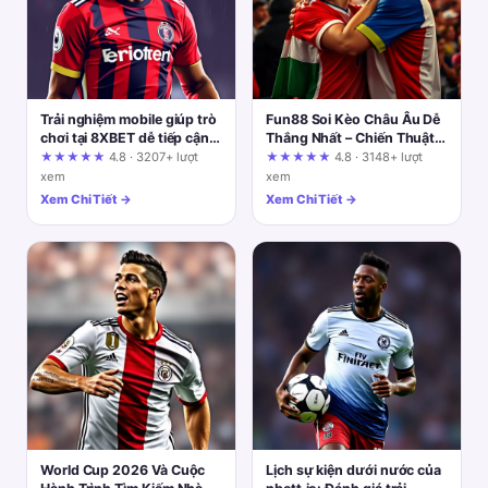
Trải nghiệm mobile giúp trò
Fun88 Soi Kèo Châu Âu Dễ
chơi tại 8XBET dễ tiếp cận
Thắng Nhất – Chiến Thuật
hơn ra sao?
Từ Dân Chuyên
★★★★★
4.8 · 3207+ lượt
★★★★★
4.8 · 3148+ lượt
xem
xem
Xem Chi Tiết →
Xem Chi Tiết →
World Cup 2026 Và Cuộc
Lịch sự kiện dưới nước của