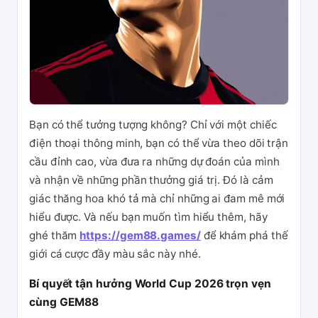
Bạn có thể tưởng tượng không? Chỉ với một chiếc
điện thoại thông minh, bạn có thể vừa theo dõi trận
cầu đỉnh cao, vừa đưa ra những dự đoán của mình
và nhận về những phần thưởng giá trị. Đó là cảm
giác thăng hoa khó tả mà chỉ những ai đam mê mới
hiểu được. Và nếu bạn muốn tìm hiểu thêm, hãy
ghé thăm
https://gem88.games/
để khám phá thế
giới cá cược đầy màu sắc này nhé.
Bí quyết tận hưởng World Cup 2026 trọn vẹn
cùng GEM88