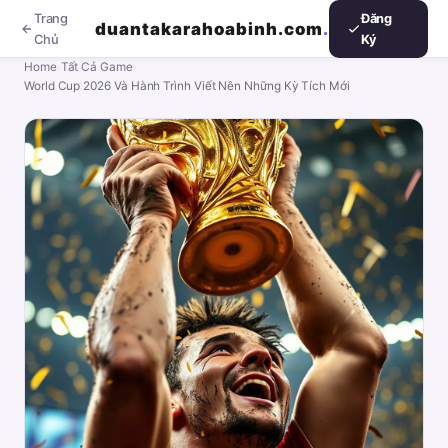
Trang
Đăng
duantakarahoabinh.com
.
Chủ
Ký
Home
›
Tất Cả Game
›
World Cup 2026 Và Hành Trình Viết Nên Những Kỳ Tích Mới