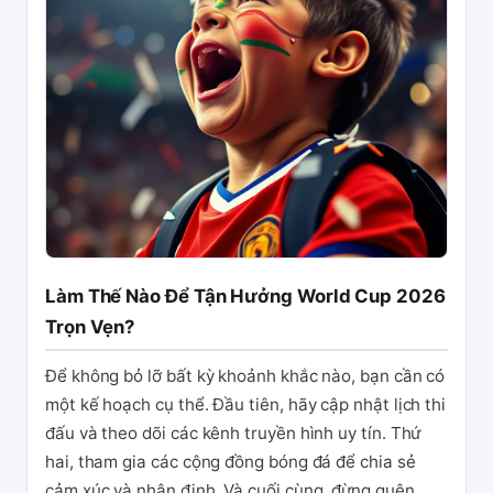
Làm Thế Nào Để Tận Hưởng World Cup 2026
Trọn Vẹn?
Để không bỏ lỡ bất kỳ khoảnh khắc nào, bạn cần có
một kế hoạch cụ thể. Đầu tiên, hãy cập nhật lịch thi
đấu và theo dõi các kênh truyền hình uy tín. Thứ
hai, tham gia các cộng đồng bóng đá để chia sẻ
cảm xúc và nhận định. Và cuối cùng, đừng quên