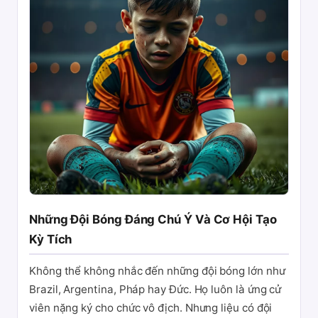
Những Đội Bóng Đáng Chú Ý Và Cơ Hội Tạo
Kỳ Tích
Không thể không nhắc đến những đội bóng lớn như
Brazil, Argentina, Pháp hay Đức. Họ luôn là ứng cử
viên nặng ký cho chức vô địch. Nhưng liệu có đội