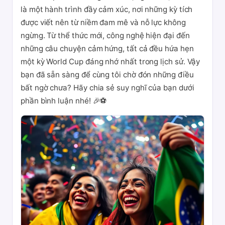
là một hành trình đầy cảm xúc, nơi những kỳ tích
được viết nên từ niềm đam mê và nỗ lực không
ngừng. Từ thể thức mới, công nghệ hiện đại đến
những câu chuyện cảm hứng, tất cả đều hứa hẹn
một kỳ World Cup đáng nhớ nhất trong lịch sử. Vậy
bạn đã sẵn sàng để cùng tôi chờ đón những điều
bất ngờ chưa? Hãy chia sẻ suy nghĩ của bạn dưới
phần bình luận nhé! 🎉⚽