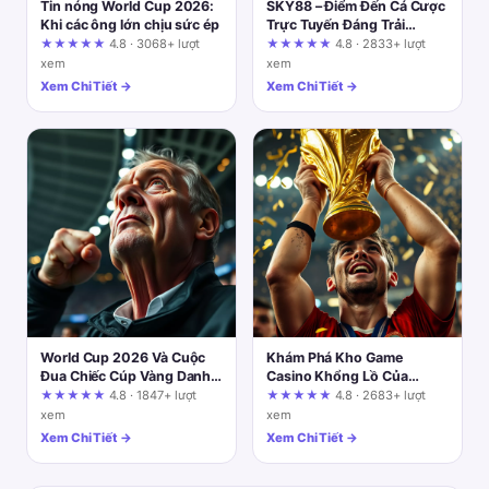
Tin nóng World Cup 2026:
SKY88 – Điểm Đến Cá Cược
Khi các ông lớn chịu sức ép
Trực Tuyến Đáng Trải
Nghiệm Nhất Hiện Nay
★★★★★
4.8 · 3068+ lượt
★★★★★
4.8 · 2833+ lượt
xem
xem
Xem Chi Tiết →
Xem Chi Tiết →
World Cup 2026 Và Cuộc
Khám Phá Kho Game
Đua Chiếc Cúp Vàng Danh
Casino Khổng Lồ Của
Giá Nhất Hành Tinh Loài
go88-win.com.co: Giữa Lời
★★★★★
4.8 · 1847+ lượt
★★★★★
4.8 · 2683+ lượt
Người Hiện Đại
Quảng Cáo Và Điều Cần
xem
xem
Kiểm Chứng
Xem Chi Tiết →
Xem Chi Tiết →