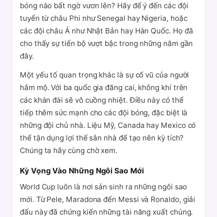
bóng nào bất ngờ vươn lên? Hãy để ý đến các đội
tuyển từ châu Phi như Senegal hay Nigeria, hoặc
các đội châu Á như Nhật Bản hay Hàn Quốc. Họ đã
cho thấy sự tiến bộ vượt bậc trong những năm gần
đây.
Một yếu tố quan trọng khác là sự cổ vũ của người
hâm mộ. Với ba quốc gia đăng cai, không khí trên
các khán đài sẽ vô cuồng nhiệt. Điều này có thể
tiếp thêm sức mạnh cho các đội bóng, đặc biệt là
những đội chủ nhà. Liệu Mỹ, Canada hay Mexico có
thể tận dụng lợi thế sân nhà để tạo nên kỳ tích?
Chúng ta hãy cùng chờ xem.
Kỳ Vọng Vào Những Ngôi Sao Mới
World Cup luôn là nơi sản sinh ra những ngôi sao
mới. Từ Pele, Maradona đến Messi và Ronaldo, giải
đấu này đã chứng kiến những tài năng xuất chúng.