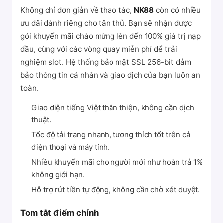
Không chỉ đơn giản về thao tác,
NK88
còn có nhiều
ưu đãi dành riêng cho tân thủ. Bạn sẽ nhận được
gói khuyến mãi chào mừng lên đến 100% giá trị nạp
đầu, cùng với các vòng quay miễn phí để trải
nghiệm slot. Hệ thống bảo mật SSL 256-bit đảm
bảo thông tin cá nhân và giao dịch của bạn luôn an
toàn.
Giao diện tiếng Việt thân thiện, không cần dịch
thuật.
Tốc độ tải trang nhanh, tương thích tốt trên cả
điện thoại và máy tính.
Nhiều khuyến mãi cho người mới như hoàn trả 1%
không giới hạn.
Hỗ trợ rút tiền tự động, không cần chờ xét duyệt.
Tom tắt điểm chính