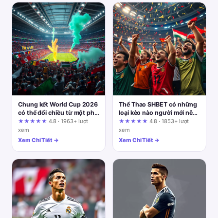
Chung kết World Cup 2026
Thể Thao SHBET có những
có thể đổi chiều từ một pha
loại kèo nào người mới nên
phát động nhanh cùng
xem trước
★★★★★
4.8 · 1963+ lượt
★★★★★
4.8 · 1853+ lượt
UK88: Phân tích hành trình
xem
xem
người dùng
Xem Chi Tiết →
Xem Chi Tiết →