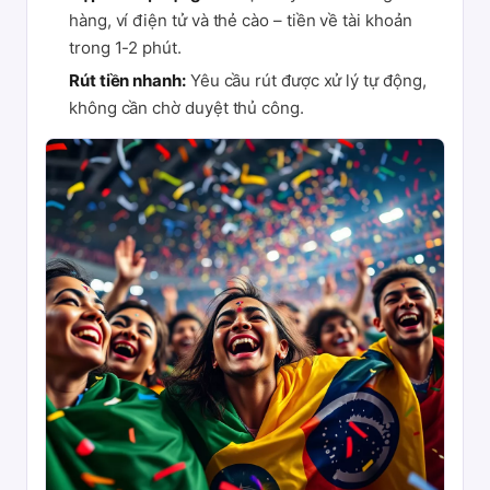
hàng, ví điện tử và thẻ cào – tiền về tài khoản
trong 1-2 phút.
Rút tiền nhanh:
Yêu cầu rút được xử lý tự động,
không cần chờ duyệt thủ công.