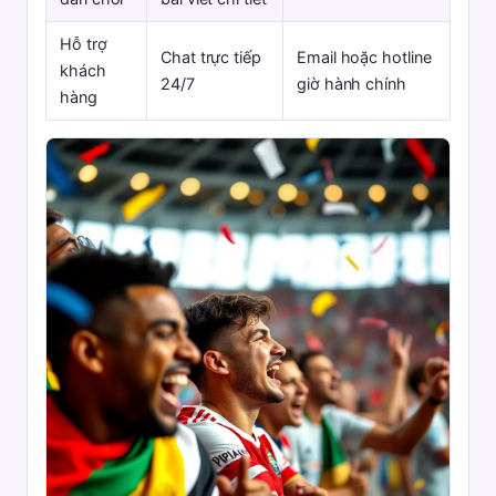
Hỗ trợ
Chat trực tiếp
Email hoặc hotline
khách
24/7
giờ hành chính
hàng