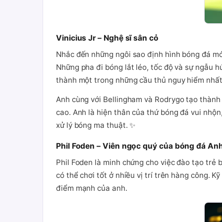
Vinicius Jr – Nghệ sĩ sân cỏ
Nhắc đến những ngôi sao định hình bóng đá mới
Những pha đi bóng lắt léo, tốc độ và sự ngẫu h
thành một trong những cầu thủ nguy hiểm nhất 
Anh cùng với Bellingham và Rodrygo tạo thành 
cao. Anh là hiện thân của thứ bóng đá vui nhộn,
xử lý bóng ma thuật. ✨
Phil Foden – Viên ngọc quý của bóng đá An
Phil Foden là minh chứng cho việc đào tạo trẻ
có thể chơi tốt ở nhiều vị trí trên hàng công.
điểm mạnh của anh.