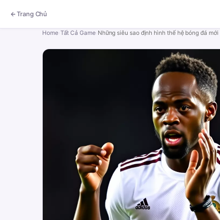
Trang Chủ
Home
›
Tất Cả Game
›
Những siêu sao định hình thế hệ bóng đá mới