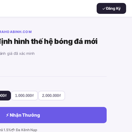
Đăng Ký
ARAHOABINH.COM
ịnh hình thế hệ bóng đá mới
đánh giá đã xác minh
000₫
1.000.000₫
2.000.000₫
⚡ Nhận Thưởng
rả 1.5%
💳 Đa Kênh Nạp