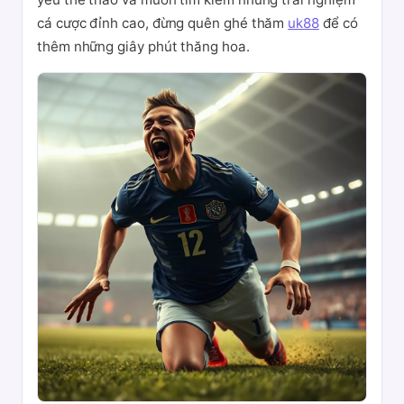
cá cược đỉnh cao, đừng quên ghé thăm
uk88
để có
thêm những giây phút thăng hoa.