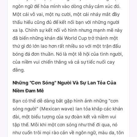
ngôn ngữ để hòa mình vào dòng chảy cảm xúc đó.
Một cái vỗ vai, một nụ cười, một cái nháy mắt đầy
thấu hiểu cũng đủ để kết nối bạn với những người
xa lạ. Chính sự kết nối vô hình nhưng mạnh mẽ này
đã biến những khán đài World Cup trở thành một
thứ gì đó lớn lao hơn rất nhiều so với một trận đấu
bóng đá đơn thuần. Nó là một lễ hội của tình người,
của niềm vui chiến thắng và cả sự tiếc nuối cay
đắng.
Những "Cơn Sóng" Người Và Sự Lan Tỏa Của
Niềm Đam Mê
Bạn có thể dễ dàng bắt gặp hình ảnh những "cơn
sóng người" (Mexican wave) lan tỏa khắp các khán
đài, một biểu tượng của sự đoàn kết và niềm vui
tập thể. Mỗi khi một cơn sóng như thế đi qua, nó
như cuốn trôi mọi rào cản về ngôn ngữ, màu da, tôn