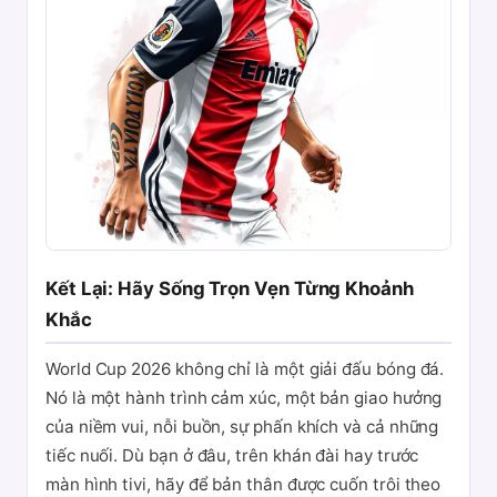
Kết Lại: Hãy Sống Trọn Vẹn Từng Khoảnh
Khắc
World Cup 2026 không chỉ là một giải đấu bóng đá.
Nó là một hành trình cảm xúc, một bản giao hưởng
của niềm vui, nỗi buồn, sự phấn khích và cả những
tiếc nuối. Dù bạn ở đâu, trên khán đài hay trước
màn hình tivi, hãy để bản thân được cuốn trôi theo