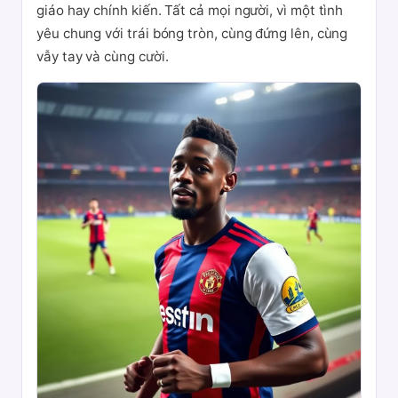
giáo hay chính kiến. Tất cả mọi người, vì một tình
yêu chung với trái bóng tròn, cùng đứng lên, cùng
vẫy tay và cùng cười.