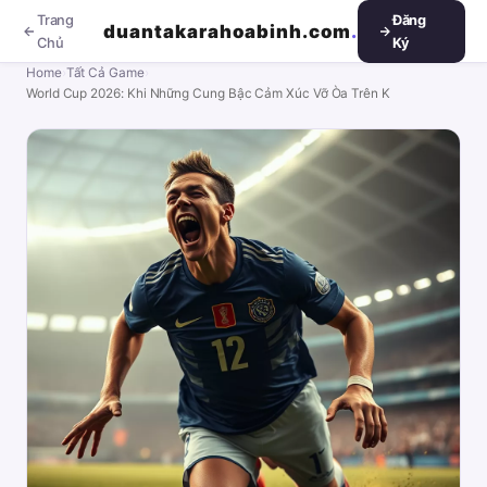
Trang
Đăng
duantakarahoabinh.com
.
Chủ
Ký
Home
›
Tất Cả Game
›
World Cup 2026: Khi Những Cung Bậc Cảm Xúc Vỡ Òa Trên K