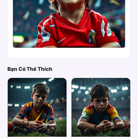
Bạn Có Thể Thích