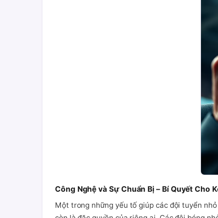
Công Nghệ và Sự Chuẩn Bị – Bí Quyết Cho K
Một trong những yếu tố giúp các đội tuyển nhỏ 
còn là đặc quyền của riêng ai. Các đội bóng nhỏ