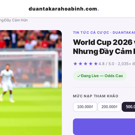
duantakarahoabinh.com
.
ưng Đầy Cảm Hứn
TIN TỨC CÁ CƯỢC · DUANTAK
World Cup 2026 
Nhưng Đầy Cảm 
★★★★★
4.8 / 5.0 · 2,035+ 
Đang Live — Odds Cao
MỨC NẠP THAM KHẢO
100.000₫
200.000₫
500.