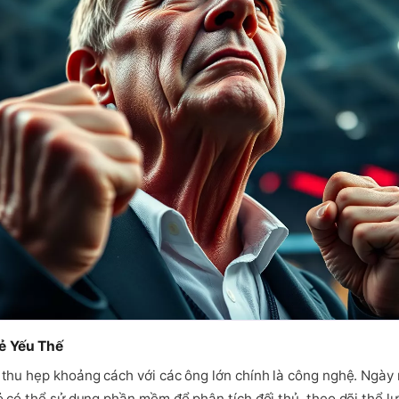
ẻ Yếu Thế
thu hẹp khoảng cách với các ông lớn chính là công nghệ. Ngày n
 có thể sử dụng phần mềm để phân tích đối thủ, theo dõi thể lực