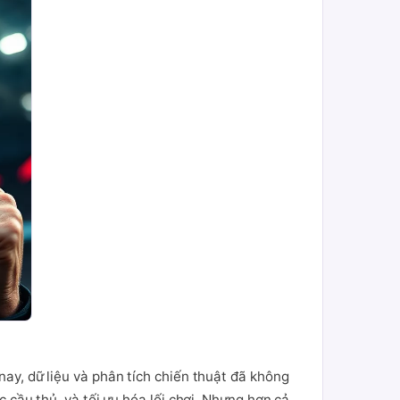
ay, dữ liệu và phân tích chiến thuật đã không
 cầu thủ, và tối ưu hóa lối chơi. Nhưng hơn cả