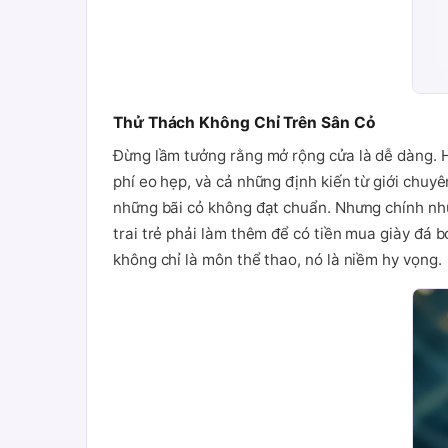
Thử Thách Không Chỉ Trên Sân Cỏ
Đừng lầm tưởng rằng mở rộng cửa là dễ dàng. Hà
phí eo hẹp, và cả những định kiến từ giới chuyê
những bãi cỏ không đạt chuẩn. Nhưng chính nhữ
trai trẻ phải làm thêm để có tiền mua giày đá 
không chỉ là môn thể thao, nó là niềm hy vọng.