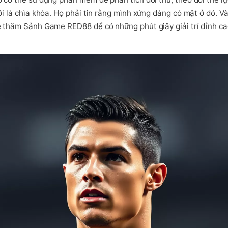
ới là chìa khóa. Họ phải tin rằng mình xứng đáng có mặt ở đó. 
é thăm Sảnh Game RED88 để có những phút giây giải trí đỉnh cao