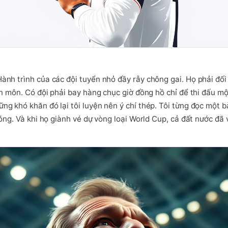
nh trình của các đội tuyển nhỏ đầy rẫy chông gai. Họ phải đối m
n môn. Có đội phải bay hàng chục giờ đồng hồ chỉ để thi đấu một
ng khó khăn đó lại tôi luyện nên ý chí thép. Tôi từng đọc một 
bóng. Và khi họ giành vé dự vòng loại World Cup, cả đất nước đ