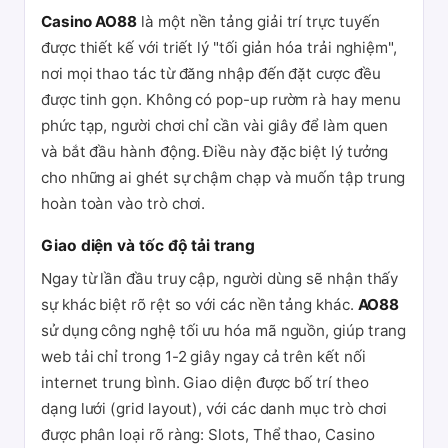
Casino AO88
là một nền tảng giải trí trực tuyến
được thiết kế với triết lý "tối giản hóa trải nghiệm",
nơi mọi thao tác từ đăng nhập đến đặt cược đều
được tinh gọn. Không có pop-up rườm rà hay menu
phức tạp, người chơi chỉ cần vài giây để làm quen
và bắt đầu hành động. Điều này đặc biệt lý tưởng
cho những ai ghét sự chậm chạp và muốn tập trung
hoàn toàn vào trò chơi.
Giao diện và tốc độ tải trang
Ngay từ lần đầu truy cập, người dùng sẽ nhận thấy
sự khác biệt rõ rệt so với các nền tảng khác.
AO88
sử dụng công nghệ tối ưu hóa mã nguồn, giúp trang
web tải chỉ trong 1-2 giây ngay cả trên kết nối
internet trung bình. Giao diện được bố trí theo
dạng lưới (grid layout), với các danh mục trò chơi
được phân loại rõ ràng: Slots, Thể thao, Casino