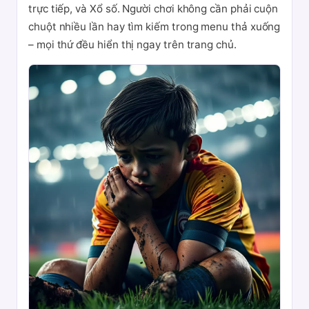
trực tiếp, và Xổ số. Người chơi không cần phải cuộn
chuột nhiều lần hay tìm kiếm trong menu thả xuống
– mọi thứ đều hiển thị ngay trên trang chủ.