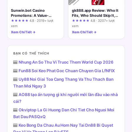
Sunwin.bot Casino
gk888.app Review: Who It
Promotions: A Value-
Fits, Who Should Skip It,
Focused Breakdown for
and Why
★★★★★
4.8 · 2019+ lượt
★★★★★
4.8 · 3207+ lượt
New, Regular, and Low-
xem
xem
Rollers
Xem Chi Tiết →
Xem Chi Tiết →
BẠN CÓ THỂ THÍCH
🎰
Nhung An So Thu Vi Truoc Them World Cup 2026
🎰
Fun88 Soi Keo Phat Goc Chuan Chuyen Gia LfNFlX
🎰
Uy88 Noi Giai Toa Cang Thang Va Thu Thach Ban
Than Moi Ngay 3
🎰
AO88 tạo ấn tượng gì khi người mới lần đầu vào nhà
cái?
🎰
Okviptop La Gi Huong Dan Chi Tiet Cho Nguoi Moi
Bat Dau PASQxQ
🎰
Keo Bong Da Chau Au Hom Nay Tai Dn88 Bi Quyet