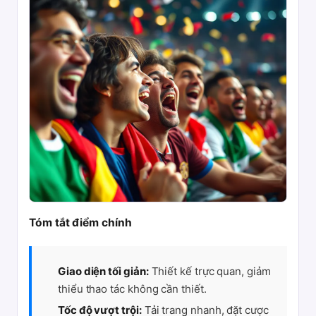
Tóm tắt điểm chính
Giao diện tối giản:
Thiết kế trực quan, giảm
thiểu thao tác không cần thiết.
Tốc độ vượt trội:
Tải trang nhanh, đặt cược