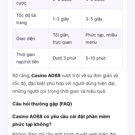
cược
Tốc độ tải
1-2 giây
3-5 giây
trang
Tối giản,
Phức tạp, nhiều
Giao diện
trực quan
menu
Thời gian
Dưới 3 phút
5-10 phút
nạp/rút tiền
Rõ ràng,
Casino AO88
vượt trội về sự đơn giản và
tốc độ, đặc biệt phù hợp với người dùng hiện đại,
những người coi trọng thời gian và hiệu quả.
Câu hỏi thường gặp (FAQ)
Casino AO88 có yêu cầu cài đặt phần mềm
phức tạp không?
Không. Bạn chỉ cần một trình duyệt web hiện đại