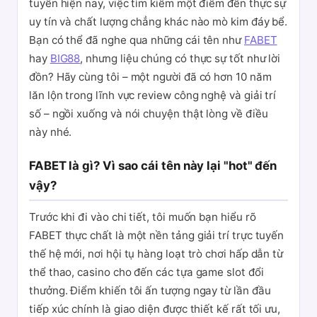
tuyến hiện nay, việc tìm kiếm một điểm đến thực sự
uy tín và chất lượng chẳng khác nào mò kim đáy bể.
Bạn có thể đã nghe qua những cái tên như
FABET
hay
BIG88
, nhưng liệu chúng có thực sự tốt như lời
đồn? Hãy cùng tôi – một người đã có hơn 10 năm
lăn lộn trong lĩnh vực review công nghệ và giải trí
số – ngồi xuống và nói chuyện thật lòng về điều
này nhé.
FABET là gì? Vì sao cái tên này lại "hot" đến
vậy?
Trước khi đi vào chi tiết, tôi muốn bạn hiểu rõ
FABET thực chất là một nền tảng giải trí trực tuyến
thế hệ mới, nơi hội tụ hàng loạt trò chơi hấp dẫn từ
thể thao, casino cho đến các tựa game slot đổi
thưởng. Điểm khiến tôi ấn tượng ngay từ lần đầu
tiếp xúc chính là giao diện được thiết kế rất tối ưu,