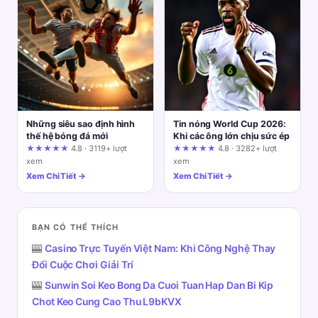
Những siêu sao định hình
Tin nóng World Cup 2026:
thế hệ bóng đá mới
Khi các ông lớn chịu sức ép
★★★★★
4.8 · 3119+ lượt
★★★★★
4.8 · 3282+ lượt
xem
xem
Xem Chi Tiết →
Xem Chi Tiết →
BẠN CÓ THỂ THÍCH
🎰
Casino Trực Tuyến Việt Nam: Khi Công Nghệ Thay
Đổi Cuộc Chơi Giải Trí
🎰
Sunwin Soi Keo Bong Da Cuoi Tuan Hap Dan Bi Kip
Chot Keo Cung Cao Thu L9bKVX