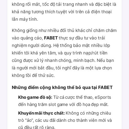
không rối mắt, tốc độ tải trang nhanh và đặc biệt là
khả năng tương thích tuyệt vời trên cả điện thoại
lẫn máy tính.
Không giống như nhiều đối thủ khác chỉ chăm chăm
vào quảng cáo,
FABET
thực sự đầu tư vào trải
nghiệm người dùng. Hệ thống bảo mật nhiều lớp
khiến tôi khá yên tâm, và quy trình nạp/rút tiền
cũng được xử lý nhanh chóng, minh bạch. Nếu bạn
là người mới bắt đầu, tôi nghĩ đây là một lựa chọn
không tồi để thử sức.
Những điểm cộng không thể bỏ qua tại FABET
Kho game đồ sộ:
Từ cá cược thể thao, eSports
đến hàng trăm slot game với đồ họa đẹp mắt.
Khuyến mãi thực chất:
Không có những chiêu
trò "ảo", các ưu đãi dành cho thành viên mới và
cũ đều rất rõ ràng.