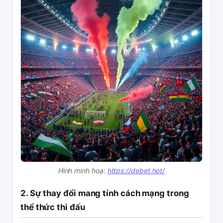
Hình minh hoạ:
https://debet.hot/
2. Sự thay đổi mang tính cách mạng trong
thể thức thi đấu