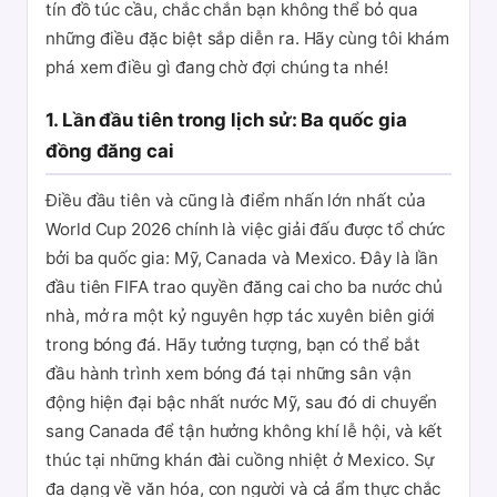
tín đồ túc cầu, chắc chắn bạn không thể bỏ qua
những điều đặc biệt sắp diễn ra. Hãy cùng tôi khám
phá xem điều gì đang chờ đợi chúng ta nhé!
1. Lần đầu tiên trong lịch sử: Ba quốc gia
đồng đăng cai
Điều đầu tiên và cũng là điểm nhấn lớn nhất của
World Cup 2026 chính là việc giải đấu được tổ chức
bởi ba quốc gia: Mỹ, Canada và Mexico. Đây là lần
đầu tiên FIFA trao quyền đăng cai cho ba nước chủ
nhà, mở ra một kỷ nguyên hợp tác xuyên biên giới
trong bóng đá. Hãy tưởng tượng, bạn có thể bắt
đầu hành trình xem bóng đá tại những sân vận
động hiện đại bậc nhất nước Mỹ, sau đó di chuyển
sang Canada để tận hưởng không khí lễ hội, và kết
thúc tại những khán đài cuồng nhiệt ở Mexico. Sự
đa dạng về văn hóa, con người và cả ẩm thực chắc