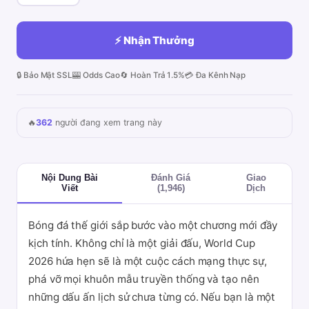
⚡ Nhận Thưởng
🔒 Bảo Mật SSL
🎰 Odds Cao
🔄 Hoàn Trả 1.5%
💳 Đa Kênh Nạp
🔥
362
người đang xem trang này
Nội Dung Bài
Đánh Giá
Giao
Viết
(1,946)
Dịch
Bóng đá thế giới sắp bước vào một chương mới đầy
kịch tính. Không chỉ là một giải đấu, World Cup
2026 hứa hẹn sẽ là một cuộc cách mạng thực sự,
phá vỡ mọi khuôn mẫu truyền thống và tạo nên
những dấu ấn lịch sử chưa từng có. Nếu bạn là một