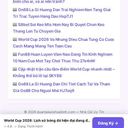
biến cho ai, và ai nên tránh?
🎰
On68 La Gi Huong Dan Trai Nghiem Nen Tang Giai
Tri Truc Tuyen Hang Dau HxpTJ1
🎰
S8bet Soi Keo Mls Hom Nay Bi Quyet Chon Keo
Thang Lon Tu Chuyen Gia
🎰
World Cup 2026 Va Nhung Dieu Chua Tung Co Cuoc
Cach Mang Mang Ten Toan Cau
🎰
Fun88 Huan Luyen Vien Nao Dang Tin Kinh Nghiem
10 Nam Cua Mot Tay Choi Thuc Thu 27e4nW
🎰
Cập nhật trận cầu tâm điểm World Cup nhanh nhất –
Không thể bỏ lỡ tại SKY88
🎰
Go88 La Gi Huong Dan Chi Tiet Cach Tai Va Tham
Gia Go88 Cho Nguoi Moi HJ7oq9
© 2026 duantakarahoabinh.com — Nhà Cái Uy Tín
Contact
·
Chính Sách Giao Dịch
·
Chính Sách Hoàn Trả
·
Chính Sách Bảo
World Cup 2026: Lịch sử bóng đá hiện đại đang được viết lại như thế nào?
Đăng Ký →
Mật
·
Điều Khoản Dịch Vụ
·
Tra Cứu Vé
·
Tất Cả Game
·
Sitemap
⭐ 4.8 · ✓ Đang Thịnh Hành