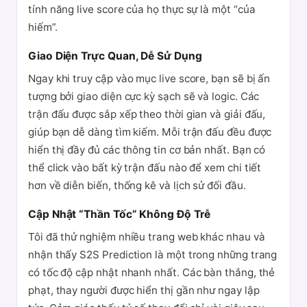
tính năng live score của họ thực sự là một “của
hiếm”.
Giao Diện Trực Quan, Dễ Sử Dụng
Ngay khi truy cập vào mục live score, bạn sẽ bị ấn
tượng bởi giao diện cực kỳ sạch sẽ và logic. Các
trận đấu được sắp xếp theo thời gian và giải đấu,
giúp bạn dễ dàng tìm kiếm. Mỗi trận đấu đều được
hiển thị đầy đủ các thông tin cơ bản nhất. Bạn có
thể click vào bất kỳ trận đấu nào để xem chi tiết
hơn về diễn biến, thống kê và lịch sử đối đầu.
Cập Nhật “Thần Tốc” Không Độ Trễ
Tôi đã thử nghiệm nhiều trang web khác nhau và
nhận thấy S2S Prediction là một trong những trang
có tốc độ cập nhật nhanh nhất. Các bàn thắng, thẻ
phạt, thay người được hiển thị gần như ngay lập