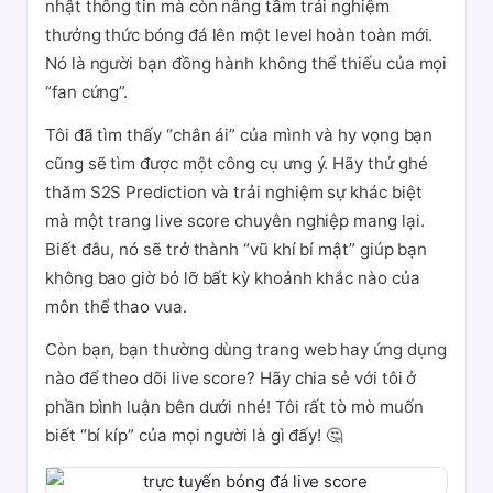
nhật thông tin mà còn nâng tầm trải nghiệm
thưởng thức bóng đá lên một level hoàn toàn mới.
Nó là người bạn đồng hành không thể thiếu của mọi
“fan cứng”.
Tôi đã tìm thấy “chân ái” của mình và hy vọng bạn
cũng sẽ tìm được một công cụ ưng ý. Hãy thử ghé
thăm S2S Prediction và trải nghiệm sự khác biệt
mà một trang live score chuyên nghiệp mang lại.
Biết đâu, nó sẽ trở thành “vũ khí bí mật” giúp bạn
không bao giờ bỏ lỡ bất kỳ khoảnh khắc nào của
môn thể thao vua.
Còn bạn, bạn thường dùng trang web hay ứng dụng
nào để theo dõi live score? Hãy chia sẻ với tôi ở
phần bình luận bên dưới nhé! Tôi rất tò mò muốn
biết “bí kíp” của mọi người là gì đấy! 🤔