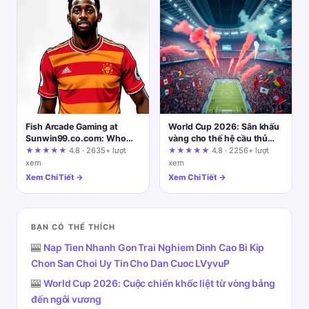
Fish Arcade Gaming at
World Cup 2026: Sân khấu
Sunwin99.co.com: Who
vàng cho thế hệ cầu thủ
Should Play and Who
mới bước ra ánh sáng
★★★★★
4.8 · 2635+ lượt
★★★★★
4.8 · 2256+ lượt
Should Walk Away
xem
xem
Xem Chi Tiết →
Xem Chi Tiết →
BẠN CÓ THỂ THÍCH
🎰
Nap Tien Nhanh Gon Trai Nghiem Dinh Cao Bi Kip
Chon San Choi Uy Tin Cho Dan Cuoc LVyvuP
🎰
World Cup 2026: Cuộc chiến khốc liệt từ vòng bảng
đến ngôi vương