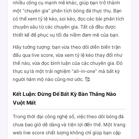
nhiều công cụ mạnh mẽ khác, giúp bạn trở thành
một “chuyên gia” phân tích bóng đá thực thụ. Bạn
có thể xem tỷ lệ kèo, soi kèo, đọc các bài phân tích
chuyên sâu từ các chuyên gia. Tất cả đều được
thiết kế để phục vụ tối đa niềm đam mê của bạn.
Hãy tưởng tượng: bạn vừa theo dõi diễn biến trận
đấu qua live score, vừa xem tỷ lệ kèo thay đổi như
thế nào, vừa đọc bình luận của các chuyên gia. Đó
thực sự là một trải nghiệm “all-in-one” mà bất kỳ
người hâm mộ nào cũng mơ ước. 🥰
Kết Luận: Đừng Để Bất Kỳ Bàn Thắng Nào
Vuột Mất
Trong thời đại công nghệ số, việc theo dõi bóng đá
chưa bao giờ dễ dàng và tiện lợi đến thế. Một trang
web live score chất lượng không chỉ giúp bạn cập