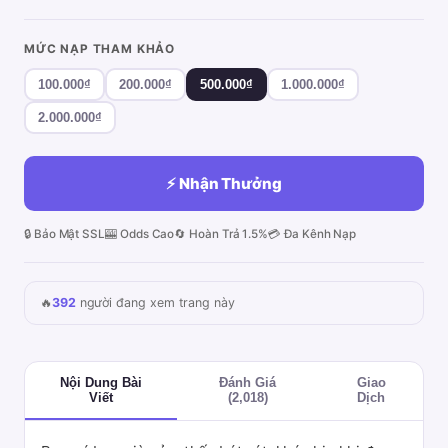
MỨC NẠP THAM KHẢO
100.000₫
200.000₫
500.000₫
1.000.000₫
2.000.000₫
⚡ Nhận Thưởng
🔒 Bảo Mật SSL
🎰 Odds Cao
🔄 Hoàn Trả 1.5%
💳 Đa Kênh Nạp
🔥
392
người đang xem trang này
Nội Dung Bài
Đánh Giá
Giao
Viết
(2,018)
Dịch