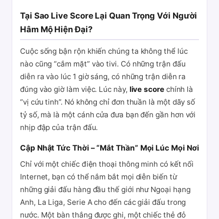
Tại Sao Live Score Lại Quan Trọng Với Người
Hâm Mộ Hiện Đại?
Cuộc sống bận rộn khiến chúng ta không thể lúc
nào cũng “cắm mặt” vào tivi. Có những trận đấu
diễn ra vào lúc 1 giờ sáng, có những trận diễn ra
đúng vào giờ làm việc. Lúc này,
live score
chính là
“vị cứu tinh”. Nó không chỉ đơn thuần là một dãy số
tỷ số, mà là một cánh cửa đưa bạn đến gần hơn với
nhịp đập của trận đấu.
Cập Nhật Tức Thời – “Mắt Thần” Mọi Lúc Mọi Nơi
Chỉ với một chiếc điện thoại thông minh có kết nối
Internet, bạn có thể nắm bắt mọi diễn biến từ
những giải đấu hàng đầu thế giới như Ngoại hạng
Anh, La Liga, Serie A cho đến các giải đấu trong
nước. Một bàn thắng được ghi, một chiếc thẻ đỏ