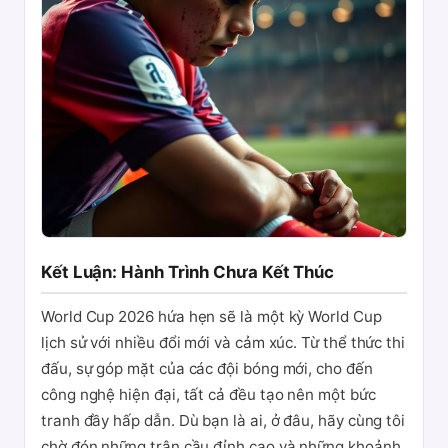
Kết Luận: Hành Trình Chưa Kết Thúc
World Cup 2026 hứa hẹn sẽ là một kỳ World Cup
lịch sử với nhiều đổi mới và cảm xúc. Từ thể thức thi
đấu, sự góp mặt của các đội bóng mới, cho đến
công nghệ hiện đại, tất cả đều tạo nên một bức
tranh đầy hấp dẫn. Dù bạn là ai, ở đâu, hãy cùng tôi
chờ đón những trận cầu đỉnh cao và những khoảnh