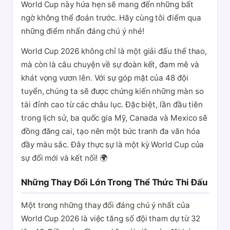
World Cup này hứa hẹn sẽ mang đến những bất
ngờ không thể đoán trước. Hãy cùng tôi điểm qua
những điểm nhấn đáng chú ý nhé!
World Cup 2026 không chỉ là một giải đấu thể thao,
mà còn là câu chuyện về sự đoàn kết, đam mê và
khát vọng vươn lên. Với sự góp mặt của 48 đội
tuyển, chúng ta sẽ được chứng kiến những màn so
tài đỉnh cao từ các châu lục. Đặc biệt, lần đầu tiên
trong lịch sử, ba quốc gia Mỹ, Canada và Mexico sẽ
đồng đăng cai, tạo nên một bức tranh đa văn hóa
đầy màu sắc. Đây thực sự là một kỳ World Cup của
sự đổi mới và kết nối! 🌍
Những Thay Đổi Lớn Trong Thể Thức Thi Đấu
Một trong những thay đổi đáng chú ý nhất của
World Cup 2026 là việc tăng số đội tham dự từ 32