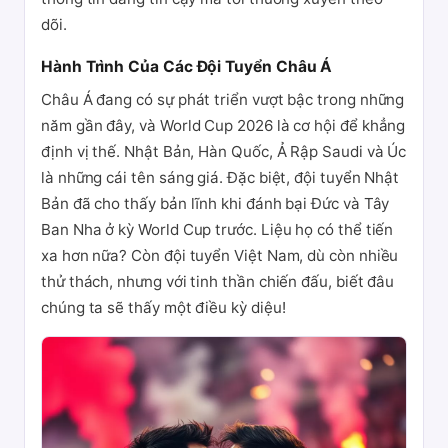
dõi.
Hành Trình Của Các Đội Tuyển Châu Á
Châu Á đang có sự phát triển vượt bậc trong những
năm gần đây, và World Cup 2026 là cơ hội để khẳng
định vị thế. Nhật Bản, Hàn Quốc, Ả Rập Saudi và Úc
là những cái tên sáng giá. Đặc biệt, đội tuyển Nhật
Bản đã cho thấy bản lĩnh khi đánh bại Đức và Tây
Ban Nha ở kỳ World Cup trước. Liệu họ có thể tiến
xa hơn nữa? Còn đội tuyển Việt Nam, dù còn nhiều
thử thách, nhưng với tinh thần chiến đấu, biết đâu
chúng ta sẽ thấy một điều kỳ diệu!