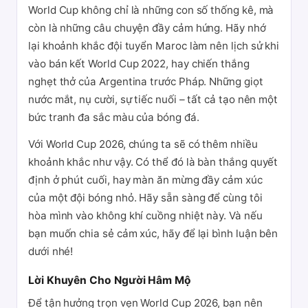
World Cup không chỉ là những con số thống kê, mà
còn là những câu chuyện đầy cảm hứng. Hãy nhớ
lại khoảnh khắc đội tuyển Maroc làm nên lịch sử khi
vào bán kết World Cup 2022, hay chiến thắng
nghẹt thở của Argentina trước Pháp. Những giọt
nước mắt, nụ cười, sự tiếc nuối – tất cả tạo nên một
bức tranh đa sắc màu của bóng đá.
Với World Cup 2026, chúng ta sẽ có thêm nhiều
khoảnh khắc như vậy. Có thể đó là bàn thắng quyết
định ở phút cuối, hay màn ăn mừng đầy cảm xúc
của một đội bóng nhỏ. Hãy sẵn sàng để cùng tôi
hòa mình vào không khí cuồng nhiệt này. Và nếu
bạn muốn chia sẻ cảm xúc, hãy để lại bình luận bên
dưới nhé!
Lời Khuyên Cho Người Hâm Mộ
Để tận hưởng trọn vẹn World Cup 2026, bạn nên