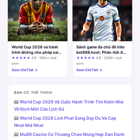
World Cup 2026 và hành
Sảnh game đa chủ đề trên
trình không cho phép sai
bet888.host: Phân tích độ
lầm: Cơ hội và thách thức
khó, nhịp chơi và rủi ro
★★★★★
4.8 · 1964+ lượt
★★★★★
4.8 · 3286+ lượt
cho các đội bóng lớn
thực tế
xem
xem
Xem Chi Tiết →
Xem Chi Tiết →
BẠN CÓ THỂ THÍCH
🎰
World Cup 2026 Và Cuộc Hành Trình Tìm Kiếm Nhà
Vô Địch Mới Của Lịch Sử
🎰
World Cup 2026 Lich Phat Song Day Du Va Cap
Nhat Moi Nhat
🎰
Mu88 Casino Co Thuong Chao Mung Hap Dan Danh