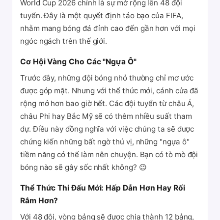
World Cup 2026 chính là sự mở rộng lên 48 đội
tuyển. Đây là một quyết định táo bạo của FIFA,
nhằm mang bóng đá đỉnh cao đến gần hơn với mọi
ngóc ngách trên thế giới.
Cơ Hội Vàng Cho Các "Ngựa Ô"
Trước đây, những đội bóng nhỏ thường chỉ mơ ước
được góp mặt. Nhưng với thể thức mới, cánh cửa đã
rộng mở hơn bao giờ hết. Các đội tuyển từ châu Á,
châu Phi hay Bắc Mỹ sẽ có thêm nhiều suất tham
dự. Điều này đồng nghĩa với việc chúng ta sẽ được
chứng kiến những bất ngờ thú vị, những "ngựa ô"
tiềm năng có thể làm nên chuyện. Bạn có tò mò đội
bóng nào sẽ gây sốc nhất không? 😉
Thể Thức Thi Đấu Mới: Hấp Dẫn Hơn Hay Rối
Rắm Hơn?
Với 48 đội, vòng bảng sẽ được chia thành 12 bảng,