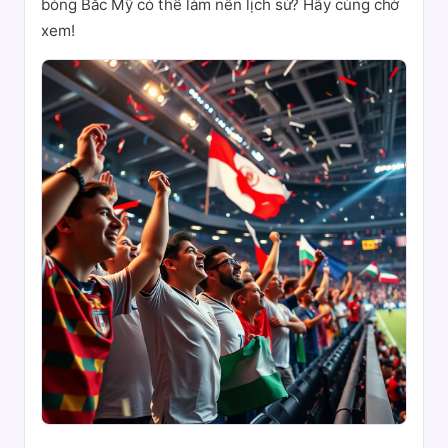
bóng Bắc Mỹ có thể làm nên lịch sử? Hãy cùng chờ
xem!