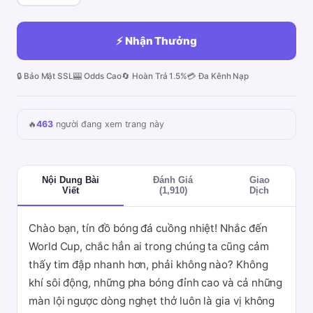
⚡ Nhận Thưởng
🔒 Bảo Mật SSL
🎰 Odds Cao
🔄 Hoàn Trả 1.5%
💳 Đa Kênh Nạp
🔥
463
người đang xem trang này
Nội Dung Bài
Đánh Giá
Giao
Viết
(1,910)
Dịch
Chào bạn, tín đồ bóng đá cuồng nhiệt! Nhắc đến
World Cup, chắc hẳn ai trong chúng ta cũng cảm
thấy tim đập nhanh hơn, phải không nào? Không
khí sôi động, những pha bóng đỉnh cao và cả những
màn lội ngược dòng nghẹt thở luôn là gia vị không