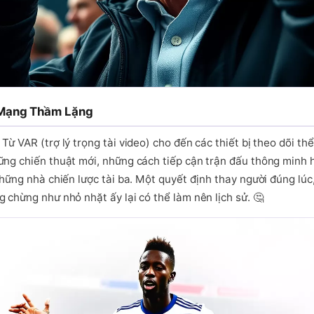
 Mạng Thầm Lặng
Từ VAR (trợ lý trọng tài video) cho đến các thiết bị theo dõi thể
ững chiến thuật mới, những cách tiếp cận trận đấu thông minh h
những nhà chiến lược tài ba. Một quyết định thay người đúng lúc
 chừng như nhỏ nhặt ấy lại có thể làm nên lịch sử. 🤔