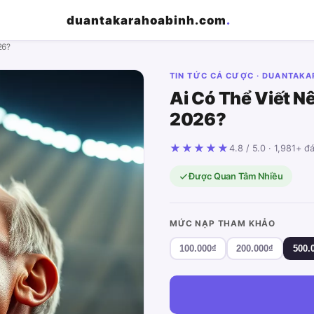
duantakarahoabinh.com
.
26?
TIN TỨC CÁ CƯỢC · DUANTAK
Ai Có Thể Viết N
2026?
★★★★★
4.8 / 5.0 · 1,981+ đ
Được Quan Tâm Nhiều
MỨC NẠP THAM KHẢO
100.000₫
200.000₫
500.