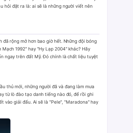
hỏi đặt ra là: ai sẽ là những người viết nên
nh đã rộng mở hơn bao giờ hết. Những đội bóng
Đan Mạch 1992" hay "Hy Lạp 2004" khác? Hãy
n ngay trên đất Mỹ. Đó chính là chất liệu tuyệt
 cầu thủ mới, những người đã và đang làm mưa
 từ lò đào tạo danh tiếng nào đó, để rồi ghi
t vào giải đấu. Ai sẽ là "Pele", "Maradona" hay