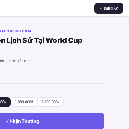
Đăng Ký
ARAHOABINH.COM
ên Lịch Sử Tại World Cup
ánh giá đã xác minh
000₫
1.000.000₫
2.000.000₫
⚡ Nhận Thưởng