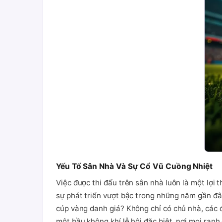
Yếu Tố Sân Nhà Và Sự Cổ Vũ Cuồng Nhiệt
Việc được thi đấu trên sân nhà luôn là một lợi 
sự phát triển vượt bậc trong những năm gần đây
cúp vàng danh giá? Không chỉ có chủ nhà, các 
một bầu không khí lễ hội đặc biệt, nơi mọi ranh 