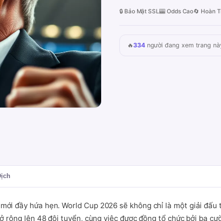
🔒 Bảo Mật SSL
🎰 Odds Cao
🔄 Hoàn T
🔥
334
người đang xem trang nà
Dịch
mới đầy hứa hẹn. World Cup 2026 sẽ không chỉ là một giải đấu 
mở rộng lên 48 đội tuyển, cùng việc được đồng tổ chức bởi ba 