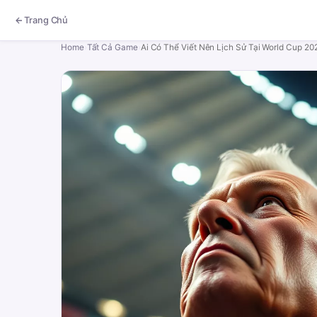
Trang Chủ
Home
›
Tất Cả Game
›
Ai Có Thể Viết Nên Lịch Sử Tại World Cup 20