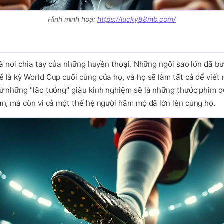
Hình minh hoạ:
https://lucky88mb.com/
là nơi chia tay của những huyền thoại. Những ngôi sao lớn đã 
 là kỳ World Cup cuối cùng của họ, và họ sẽ làm tất cả để viết
 những "lão tướng" giàu kinh nghiệm sẽ là những thước phim quý
ân, mà còn vì cả một thế hệ người hâm mộ đã lớn lên cùng họ.