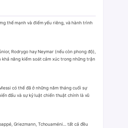
ững thế mạnh và điểm yếu riêng, và hành trình
 Júnior, Rodrygo hay Neymar (nếu còn phong độ),
và khả năng kiểm soát cảm xúc trong những trận
i Messi có thể đã ở những năm tháng cuối sự
iến đấu và sự kỷ luật chiến thuật chính là vũ
bappé, Griezmann, Tchouaméni... tất cả đều