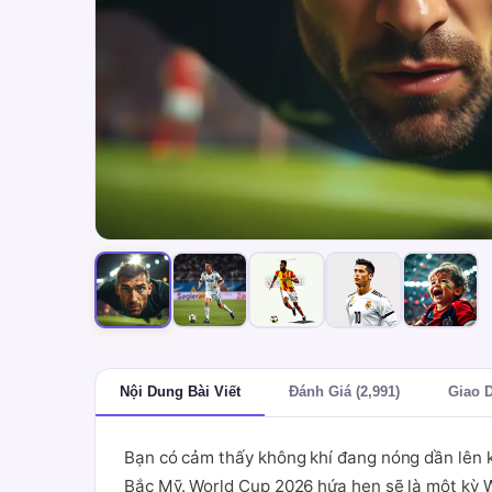
Nội Dung Bài Viết
Đánh Giá (2,991)
Giao 
Bạn có cảm thấy không khí đang nóng dần lên kh
Bắc Mỹ. World Cup 2026 hứa hẹn sẽ là một kỳ W