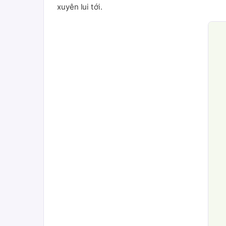
xuyên lui tới.