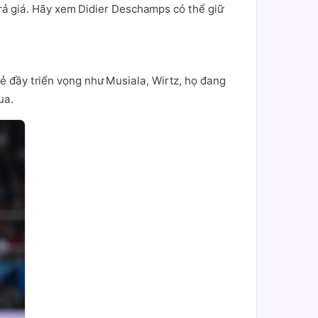
 trả giá. Hãy xem Didier Deschamps có thể giữ
ẻ đầy triển vọng như Musiala, Wirtz, họ đang
ua.