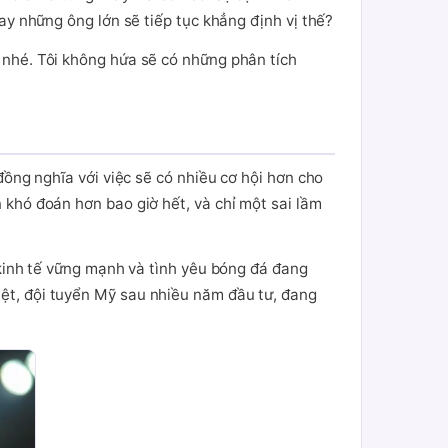
ay những ông lớn sẽ tiếp tục khẳng định vị thế?
 nhé. Tôi không hứa sẽ có những phân tích
đồng nghĩa với việc sẽ có nhiều cơ hội hơn cho
 khó đoán hơn bao giờ hết, và chỉ một sai lầm
 kinh tế vững mạnh và tình yêu bóng đá đang
ệt, đội tuyển Mỹ sau nhiều năm đầu tư, đang