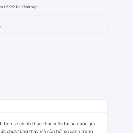
rả 1.5%
💳 Đa Kênh Nạp
y
 tinh sẽ chính thức khai cuộc tại ba quốc gia
hức chưa từng thấy mà còn bởi sự cạnh tranh