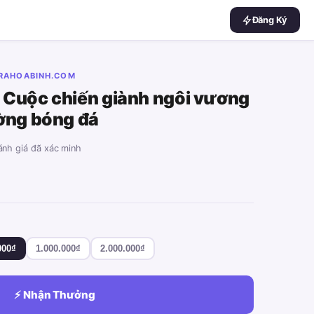
Đăng Ký
ARAHOABINH.COM
 Cuộc chiến giành ngôi vương
ờng bóng đá
đánh giá đã xác minh
000₫
1.000.000₫
2.000.000₫
⚡ Nhận Thưởng