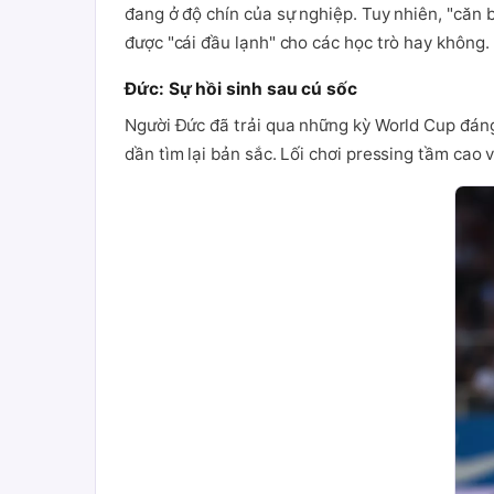
đang ở độ chín của sự nghiệp. Tuy nhiên, "căn b
được "cái đầu lạnh" cho các học trò hay không.
Đức: Sự hồi sinh sau cú sốc
Người Đức đã trải qua những kỳ World Cup đáng
dần tìm lại bản sắc. Lối chơi pressing tầm cao v