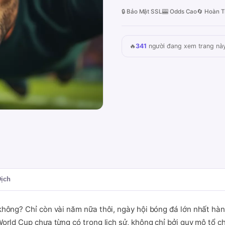
🔒 Bảo Mật SSL
🎰 Odds Cao
🔄 Hoàn T
🔥
341
người đang xem trang nà
Dịch
ông? Chỉ còn vài năm nữa thôi, ngày hội bóng đá lớn nhất hành
orld Cup chưa từng có trong lịch sử, không chỉ bởi quy mô tổ c