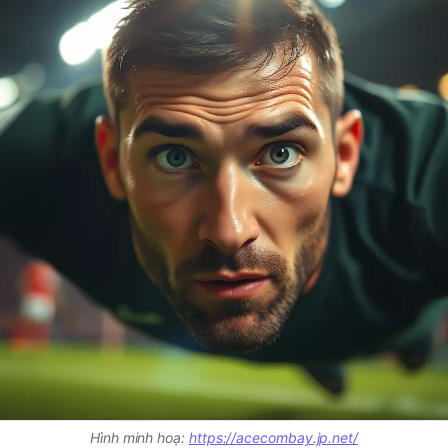
Hình minh hoạ:
https://acecombay.jp.net/