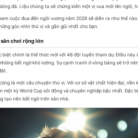
bóng đá. Liệu chúng ta sẽ chứng kiến một vị vua mới lên ngôi, h
h xem cuộc đua đến ngôi vương năm 2026 sẽ diễn ra như thế nào
ững góc nhìn thú vị và gần gũi nhất cho bạn.
 sân chơi rộng lớn
 biệt chính là thể thức mới với 48 đội tuyển tham dự. Điều này 
những bất ngờ khó lường. Sự cạnh tranh ở vòng bảng sẽ trở nên
đắt.
ũng là một câu chuyện thú vị. Với cơ sở vật chất hiện đại, nền
 một kỳ World Cup sôi động và chuyên nghiệp bậc nhất. Đặc bi
ng tạo nên bất ngờ trên sân nhà.