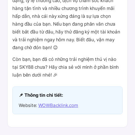
dạng, tỷ lệ thưởng cao, dịch vụ chăm sóc khách
hàng tận tình và nhiều chương trình khuyến mãi
hấp dẫn, nhà cái này xứng đáng là sự lựa chọn
hàng đầu của bạn. Nếu bạn đang phân vân chưa
biết bắt đầu từ đâu, hãy thử đăng ký một tài khoản
và trải nghiệm ngay hôm nay. Biết đâu, vận may
đang chờ đón bạn! 😉
Còn bạn, bạn đã có những trải nghiệm thú vị nào
tại SKY88 chưa? Hãy chia sẻ với mình ở phần bình
luận bên dưới nhé! 🎉
📌 Thông tin chi tiết:
Website:
WOWBacklink.com