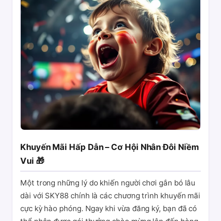
Khuyến Mãi Hấp Dẫn – Cơ Hội Nhân Đôi Niềm
Vui 🎁
Một trong những lý do khiến người chơi gắn bó lâu
dài với SKY88 chính là các chương trình khuyến mãi
cực kỳ hào phóng. Ngay khi vừa đăng ký, bạn đã có