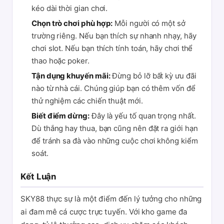
kéo dài thời gian chơi.
Chọn trò chơi phù hợp:
Mỗi người có một sở
trường riêng. Nếu bạn thích sự nhanh nhạy, hãy
chơi slot. Nếu bạn thích tính toán, hãy chơi thể
thao hoặc poker.
Tận dụng khuyến mãi:
Đừng bỏ lỡ bất kỳ ưu đãi
nào từ nhà cái. Chúng giúp bạn có thêm vốn để
thử nghiệm các chiến thuật mới.
Biết điểm dừng:
Đây là yếu tố quan trọng nhất.
Dù thắng hay thua, bạn cũng nên đặt ra giới hạn
để tránh sa đà vào những cuộc chơi không kiểm
soát.
Kết Luận
SKY88 thực sự là một điểm đến lý tưởng cho những
ai đam mê cá cược trực tuyến. Với kho game đa