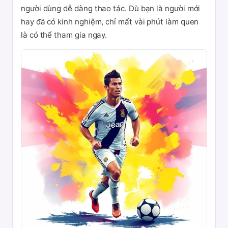
người dùng dễ dàng thao tác. Dù bạn là người mới
hay đã có kinh nghiệm, chỉ mất vài phút làm quen
là có thể tham gia ngay.