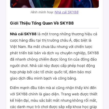
Hình minh hoạ:
Nhà cái SKY88
Giới Thiệu Tổng Quan Về SKY88
Nhà cái SKY88
là một trong những thương hiệu cá
cược hàng đầu tại thị trường châu Á, đặc biệt là
Việt Nam. Ra mắt chưa lâu nhưng với chiến lược
phát triển bài bản và dịch vụ chuyên nghiệp, SKY88
đã nhanh chóng chiếm được lòng tin của đông đảo
người chơi. Nhà cái này được cấp phép hoạt động
hợp pháp bởi các tổ chức quốc tế, đảm bảo mọi
giao dịch đều minh bạch và công bằng.
Điểm mạnh đầu tiên mà ai cũng nhận thấy khi đến
với SKY88 chính là giao diện. Trang web được thiết
kế hiện đại, màu sắc bắt mắt nhưng không rối mắt,
các danh mục trò chơi được sắp xếp khoa học giúp