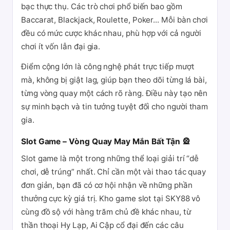
bạc thực thụ. Các trò chơi phổ biến bao gồm
Baccarat, Blackjack, Roulette, Poker... Mỗi bàn chơi
đều có mức cược khác nhau, phù hợp với cả người
chơi ít vốn lẫn đại gia.
Điểm cộng lớn là công nghệ phát trực tiếp mượt
mà, không bị giật lag, giúp bạn theo dõi từng lá bài,
từng vòng quay một cách rõ ràng. Điều này tạo nên
sự minh bạch và tin tưởng tuyệt đối cho người tham
gia.
Slot Game – Vòng Quay May Mắn Bất Tận 🎡
Slot game là một trong những thể loại giải trí “dễ
chơi, dễ trúng” nhất. Chỉ cần một vài thao tác quay
đơn giản, bạn đã có cơ hội nhận về những phần
thưởng cực kỳ giá trị. Kho game slot tại SKY88 vô
cùng đồ sộ với hàng trăm chủ đề khác nhau, từ
thần thoại Hy Lạp, Ai Cập cổ đại đến các câu