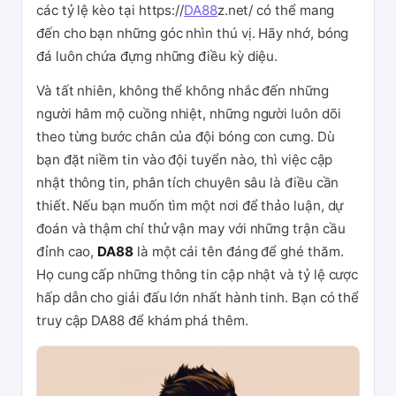
các tỷ lệ kèo tại https://
DA88
z.net/ có thể mang
đến cho bạn những góc nhìn thú vị. Hãy nhớ, bóng
đá luôn chứa đựng những điều kỳ diệu.
Và tất nhiên, không thể không nhắc đến những
người hâm mộ cuồng nhiệt, những người luôn dõi
theo từng bước chân của đội bóng con cưng. Dù
bạn đặt niềm tin vào đội tuyển nào, thì việc cập
nhật thông tin, phân tích chuyên sâu là điều cần
thiết. Nếu bạn muốn tìm một nơi để thảo luận, dự
đoán và thậm chí thử vận may với những trận cầu
đỉnh cao,
DA88
là một cái tên đáng để ghé thăm.
Họ cung cấp những thông tin cập nhật và tỷ lệ cược
hấp dẫn cho giải đấu lớn nhất hành tinh. Bạn có thể
truy cập DA88 để khám phá thêm.