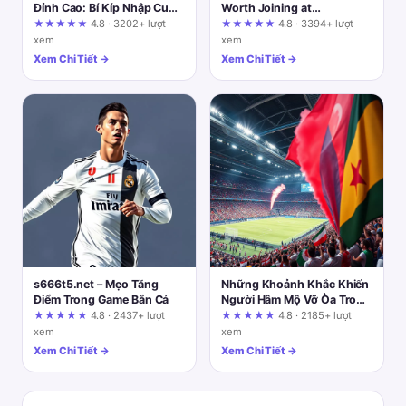
Đỉnh Cao: Bí Kíp Nhập Cuộc
Worth Joining at
Mùa Hè 2026
nohu3968.com – A Smarter
★★★★★
4.8 · 3202+ lượt
★★★★★
4.8 · 3394+ lượt
Way to Play
xem
xem
Xem Chi Tiết →
Xem Chi Tiết →
s666t5.net – Mẹo Tăng
Những Khoảnh Khắc Khiến
Điểm Trong Game Bắn Cá
Người Hâm Mộ Vỡ Òa Trong
Cảm Xúc
★★★★★
4.8 · 2437+ lượt
★★★★★
4.8 · 2185+ lượt
xem
xem
Xem Chi Tiết →
Xem Chi Tiết →