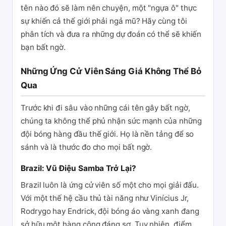
tên nào đó sẽ làm nên chuyện, một "ngựa ô" thực
sự khiến cả thế giới phải ngả mũ? Hãy cùng tôi
phân tích và đưa ra những dự đoán có thể sẽ khiến
bạn bất ngờ.
Những Ứng Cử Viên Sáng Giá Không Thể Bỏ
Qua
Trước khi đi sâu vào những cái tên gây bất ngờ,
chúng ta không thể phủ nhận sức mạnh của những
đội bóng hàng đầu thế giới. Họ là nền tảng để so
sánh và là thước đo cho mọi bất ngờ.
Brazil: Vũ Điệu Samba Trở Lại?
Brazil luôn là ứng cử viên số một cho mọi giải đấu.
Với một thế hệ cầu thủ tài năng như Vinícius Jr,
Rodrygo hay Endrick, đội bóng áo vàng xanh đang
sở hữu một hàng công đáng sợ. Tuy nhiên, điểm