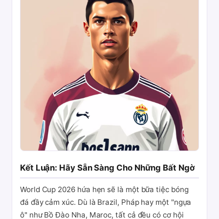
Kết Luận: Hãy Sẵn Sàng Cho Những Bất Ngờ
World Cup 2026 hứa hẹn sẽ là một bữa tiệc bóng
đá đầy cảm xúc. Dù là Brazil, Pháp hay một "ngựa
ô" như Bồ Đào Nha, Maroc, tất cả đều có cơ hội