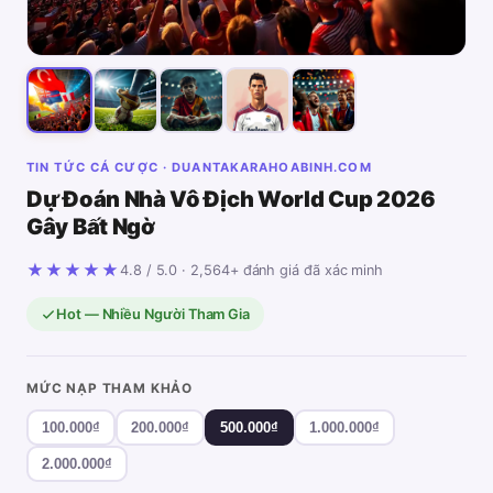
TIN TỨC CÁ CƯỢC · DUANTAKARAHOABINH.COM
Dự Đoán Nhà Vô Địch World Cup 2026
Gây Bất Ngờ
★★★★★
4.8 / 5.0 · 2,564+ đánh giá đã xác minh
Hot — Nhiều Người Tham Gia
MỨC NẠP THAM KHẢO
100.000₫
200.000₫
500.000₫
1.000.000₫
2.000.000₫