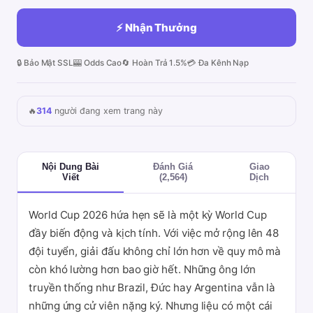
⚡ Nhận Thưởng
🔒 Bảo Mật SSL
🎰 Odds Cao
🔄 Hoàn Trả 1.5%
💳 Đa Kênh Nạp
🔥
314
người đang xem trang này
Nội Dung Bài
Đánh Giá
Giao
Viết
(2,564)
Dịch
World Cup 2026 hứa hẹn sẽ là một kỳ World Cup
đầy biến động và kịch tính. Với việc mở rộng lên 48
đội tuyển, giải đấu không chỉ lớn hơn về quy mô mà
còn khó lường hơn bao giờ hết. Những ông lớn
truyền thống như Brazil, Đức hay Argentina vẫn là
những ứng cử viên nặng ký. Nhưng liệu có một cái