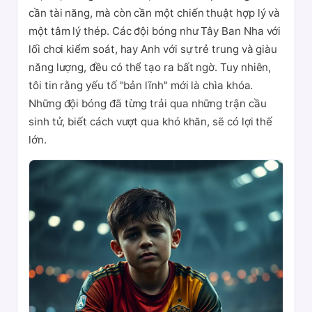
cần tài năng, mà còn cần một chiến thuật hợp lý và
một tâm lý thép. Các đội bóng như Tây Ban Nha với
lối chơi kiểm soát, hay Anh với sự trẻ trung và giàu
năng lượng, đều có thể tạo ra bất ngờ. Tuy nhiên,
tôi tin rằng yếu tố "bản lĩnh" mới là chìa khóa.
Những đội bóng đã từng trải qua những trận cầu
sinh tử, biết cách vượt qua khó khăn, sẽ có lợi thế
lớn.