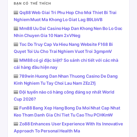
BẠN CÓ THỂ THÍCH
🎰
Qq88 Web Giai Tri Phu Hop Cho Moi Thiet Bi Trai
Nghiem Muot Ma Khong Lo Giat Lag B9LbVB
🎰
Mm88 Uu Dai Casino Hap Dan Khong Nen Bo Lo Goc
Nhin Chuyen Gia 10 Nam 2xVNeg
🎰
Toc Do Truy Cap Va Hieu Nang Website F168 Bi
Quyet Toi Uu Cho Trai Nghiem Vuot Troi 3gmpmV
🎰
MM88 có gì đặc biệt? So sánh chi tiết với các nhà
cái hàng đầu hiện nay
🎰
789win Huong Dan Nhan Thuong Casino De Dang
Kinh Nghiem Tu Tay Choi Lau Nam ZEzZfj
🎰
Đội tuyển nào có hàng công đáng sợ nhất World
Cup 2026?
🎰
Fun88 Bang Xep Hang Bong Da Moi Nhat Cap Nhat
Keo Thom Danh Gia Chi Tiet Tu Cao Thu PCHKmW
🎰
Zo88 Enhances User Experience With Its Innovative
Approach To Personal Health Ma