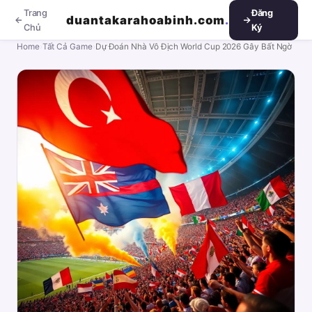
Trang
Đăng
duantakarahoabinh.com
.
Chủ
Ký
Home
›
Tất Cả Game
›
Dự Đoán Nhà Vô Địch World Cup 2026 Gây Bất Ngờ