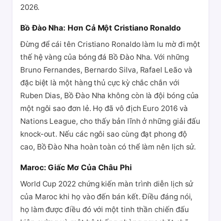
2026.
Bồ Đào Nha: Hơn Cả Một Cristiano Ronaldo
Đừng để cái tên Cristiano Ronaldo làm lu mờ đi một
thế hệ vàng của bóng đá Bồ Đào Nha. Với những
Bruno Fernandes, Bernardo Silva, Rafael Leão và
đặc biệt là một hàng thủ cực kỳ chắc chắn với
Ruben Dias, Bồ Đào Nha không còn là đội bóng của
một ngôi sao đơn lẻ. Họ đã vô địch Euro 2016 và
Nations League, cho thấy bản lĩnh ở những giải đấu
knock-out. Nếu các ngôi sao cùng đạt phong độ
cao, Bồ Đào Nha hoàn toàn có thể làm nên lịch sử.
Maroc: Giấc Mơ Của Châu Phi
World Cup 2022 chứng kiến màn trình diễn lịch sử
của Maroc khi họ vào đến bán kết. Điều đáng nói,
họ làm được điều đó với một tinh thần chiến đấu