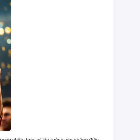
thương nhiều hơn, và tin tưởng vào những điều