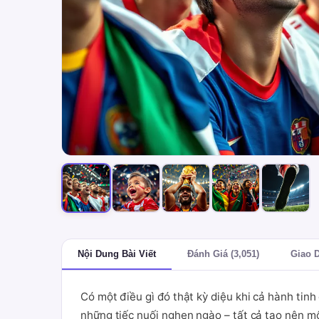
Nội Dung Bài Viết
Đánh Giá (3,051)
Giao 
Có một điều gì đó thật kỳ diệu khi cả hành ti
những tiếc nuối nghẹn ngào – tất cả tạo nên m