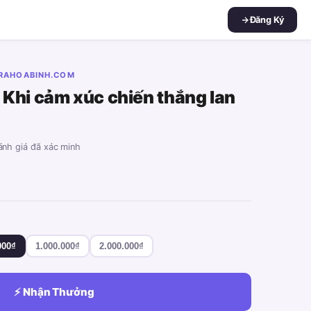
Đăng Ký
ARAHOABINH.COM
Khi cảm xúc chiến thắng lan
đánh giá đã xác minh
000₫
1.000.000₫
2.000.000₫
⚡ Nhận Thưởng