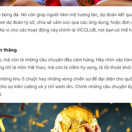
 bóng đá. Nó còn giúp người hâm mộ tương tác, dự đoán kết quả
 chơi dự đoán tỷ số, chia sẻ cảm xúc qua các ứng dụng, hoặc đơn
thú vị cho các hoạt động này chính là VICCLUB, nơi bạn có thể 
n thắng
o, mà còn là những câu chuyện đầy cảm hứng. Hãy nhìn vào hành
 chỉ là môn thể thao, mà còn là niềm hy vọng, là lối thoát khỏ
hững khu ổ chuột hay những vùng chiến sự để đại diện cho quốc
 cho sự kiên cường và ý chí vươn lên. Chính những câu chuyện ấ
i.