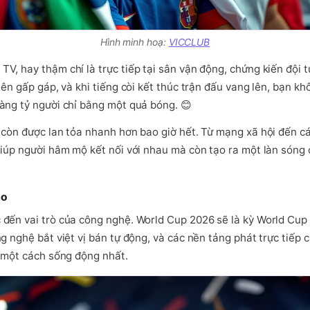
Hình minh hoạ:
VICCLUB
V, hay thậm chí là trực tiếp tại sân vận động, chứng kiến đội 
nên gấp gáp, và khi tiếng còi kết thúc trận đấu vang lên, bạn k
hàng tỷ người chỉ bằng một quả bóng. 😊
y còn được lan tỏa nhanh hơn bao giờ hết. Từ mạng xã hội đến c
giúp người hâm mộ kết nối với nhau mà còn tạo ra một làn sóng 
ảo
đến vai trò của công nghệ. World Cup 2026 sẽ là kỳ World Cup hi
ng nghệ bắt việt vị bán tự động, và các nền tảng phát trực tiếp
u một cách sống động nhất.