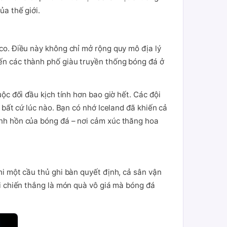
a thế giới.
co. Điều này không chỉ mở rộng quy mô địa lý
ến các thành phố giàu truyền thống bóng đá ở
ộc đối đầu kịch tính hơn bao giờ hết. Các đội
 bất cứ lúc nào. Bạn có nhớ Iceland đã khiến cả
inh hồn của bóng đá – nơi cảm xúc thăng hoa
i một cầu thủ ghi bàn quyết định, cả sân vận
ui chiến thắng là món quà vô giá mà bóng đá