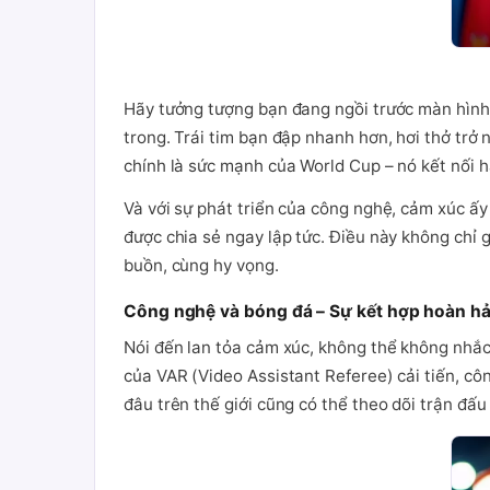
Hãy tưởng tượng bạn đang ngồi trước màn hình T
trong. Trái tim bạn đập nhanh hơn, hơi thở trở 
chính là sức mạnh của World Cup – nó kết nối 
Và với sự phát triển của công nghệ, cảm xúc ấ
được chia sẻ ngay lập tức. Điều này không chỉ 
buồn, cùng hy vọng.
Công nghệ và bóng đá – Sự kết hợp hoàn h
Nói đến lan tỏa cảm xúc, không thể không nhắc 
của VAR (Video Assistant Referee) cải tiến, cô
đâu trên thế giới cũng có thể theo dõi trận đấ