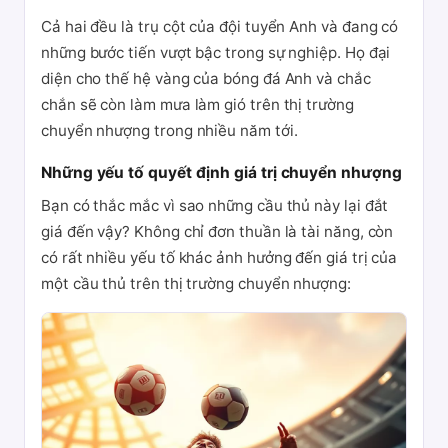
Cả hai đều là trụ cột của đội tuyển Anh và đang có
những bước tiến vượt bậc trong sự nghiệp. Họ đại
diện cho thế hệ vàng của bóng đá Anh và chắc
chắn sẽ còn làm mưa làm gió trên thị trường
chuyển nhượng trong nhiều năm tới.
Những yếu tố quyết định giá trị chuyển nhượng
Bạn có thắc mắc vì sao những cầu thủ này lại đắt
giá đến vậy? Không chỉ đơn thuần là tài năng, còn
có rất nhiều yếu tố khác ảnh hưởng đến giá trị của
một cầu thủ trên thị trường chuyển nhượng: