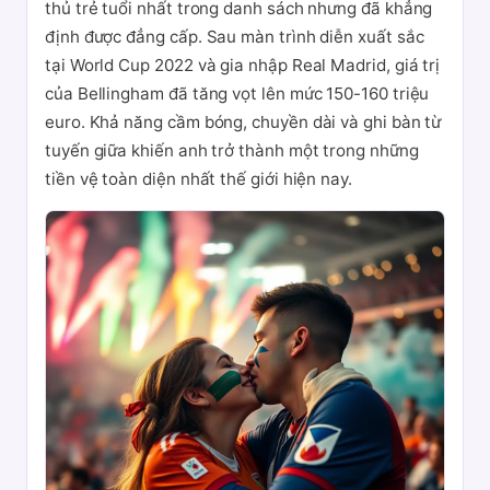
thủ trẻ tuổi nhất trong danh sách nhưng đã khẳng
định được đẳng cấp. Sau màn trình diễn xuất sắc
tại World Cup 2022 và gia nhập Real Madrid, giá trị
của Bellingham đã tăng vọt lên mức 150-160 triệu
euro. Khả năng cầm bóng, chuyền dài và ghi bàn từ
tuyến giữa khiến anh trở thành một trong những
tiền vệ toàn diện nhất thế giới hiện nay.