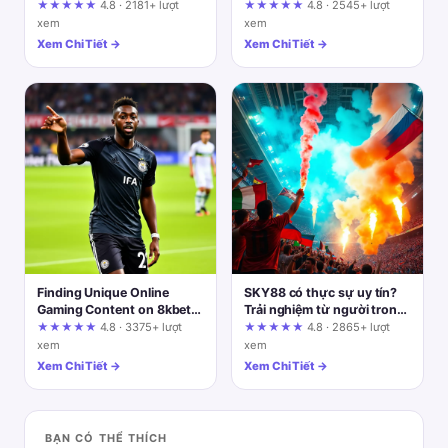
World Cup 2026: Ai thực
Túc Cầu Đỉnh Cao
★★★★★
4.8 · 2181+ lượt
★★★★★
4.8 · 2545+ lượt
sự tỏa sáng và ai chỉ là cái
xem
xem
bóng?
Xem Chi Tiết →
Xem Chi Tiết →
Finding Unique Online
SKY88 có thực sự uy tín?
Gaming Content on 8kbet-
Trải nghiệm từ người trong
Co.com: A Risk-
cuộc
★★★★★
4.8 · 3375+ lượt
★★★★★
4.8 · 2865+ lượt
Management Review
xem
xem
Xem Chi Tiết →
Xem Chi Tiết →
BẠN CÓ THỂ THÍCH