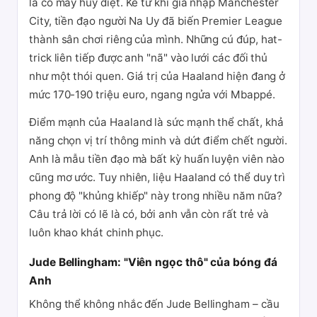
là cỗ máy hủy diệt. Kể từ khi gia nhập Manchester
City, tiền đạo người Na Uy đã biến Premier League
thành sân chơi riêng của mình. Những cú đúp, hat-
trick liên tiếp được anh "nã" vào lưới các đối thủ
như một thói quen. Giá trị của Haaland hiện đang ở
mức 170-190 triệu euro, ngang ngửa với Mbappé.
Điểm mạnh của Haaland là sức mạnh thể chất, khả
năng chọn vị trí thông minh và dứt điểm chết người.
Anh là mẫu tiền đạo mà bất kỳ huấn luyện viên nào
cũng mơ ước. Tuy nhiên, liệu Haaland có thể duy trì
phong độ "khủng khiếp" này trong nhiều năm nữa?
Câu trả lời có lẽ là có, bởi anh vẫn còn rất trẻ và
luôn khao khát chinh phục.
Jude Bellingham: "Viên ngọc thô" của bóng đá
Anh
Không thể không nhắc đến Jude Bellingham – cầu