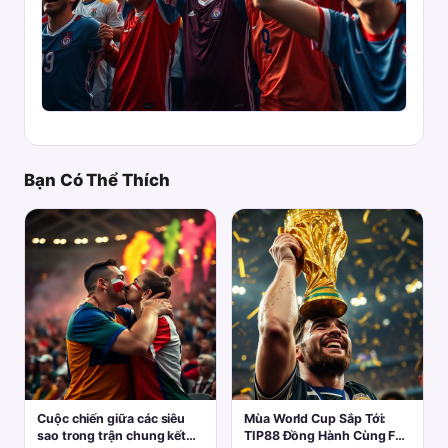
Bạn Có Thể Thích
Cuộc chiến giữa các siêu
Mùa World Cup Sắp Tới:
sao trong trận chung kết
TIP88 Đồng Hành Cùng Fan