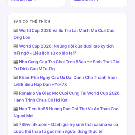
BẠN CÓ THỂ THÍCH
🎰
World Cup 2026 Va Su Tro Lai Manh Me Cua Cac
Ong Lon
🎰
World Cup 2026: Những đội cửa dưới tạo kỳ tích
bất ngờ – Liệu lịch sử có lặp lại?
🎰
Nha Cung Cap Tro Choi Tren 88aa He Sinh Thai Giai
Tri Dinh Cao MTdJ1q
🎰
Kham Pha Ngay Cac Uu Dai Danh Cho Thanh Vien
Lv88 Sieu Hap Dan HYoF7X
🎰
Ronaldo Va Giac Mo Cuoi Cung Tai World Cup 2026
Hanh Trinh Chua Co Hoi Ket
🎰
Nap Tien Ao88 Huong Dan Chi Tiet Va An Toan Cho
Nguoi Moi
🎰
789wintk.com – Đánh giá hệ sinh thái casino và cá
cược thể thao từ góc nhìn người dùng thực tế