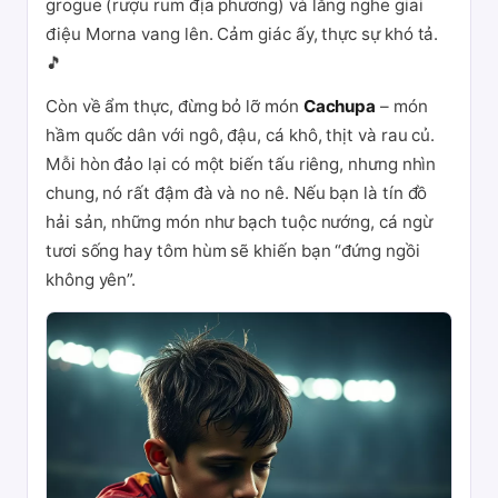
grogue (rượu rum địa phương) và lắng nghe giai
điệu Morna vang lên. Cảm giác ấy, thực sự khó tả.
🎵
Còn về ẩm thực, đừng bỏ lỡ món
Cachupa
– món
hầm quốc dân với ngô, đậu, cá khô, thịt và rau củ.
Mỗi hòn đảo lại có một biến tấu riêng, nhưng nhìn
chung, nó rất đậm đà và no nê. Nếu bạn là tín đồ
hải sản, những món như bạch tuộc nướng, cá ngừ
tươi sống hay tôm hùm sẽ khiến bạn “đứng ngồi
không yên”.