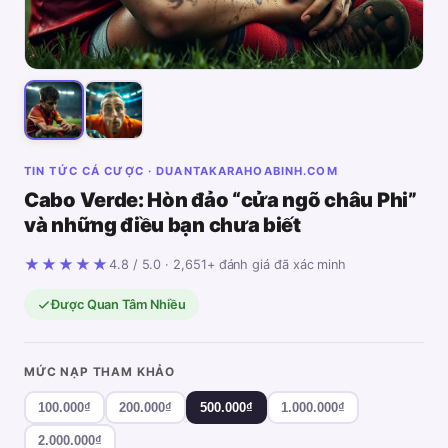
TIN TỨC CÁ CƯỢC · DUANTAKARAHOABINH.COM
Cabo Verde: Hòn đảo “cửa ngõ châu Phi”
và những điều bạn chưa biết
★★★★★
4.8 / 5.0 · 2,651+ đánh giá đã xác minh
Được Quan Tâm Nhiều
MỨC NẠP THAM KHẢO
100.000₫
200.000₫
500.000₫
1.000.000₫
2.000.000₫