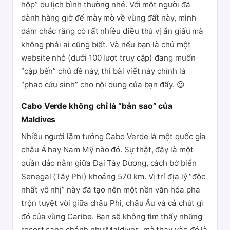
hộp” du lịch bình thường nhé. Với một người đã
dành hàng giờ để mày mò về vùng đất này, mình
dám chắc rằng có rất nhiều điều thú vị ẩn giấu mà
không phải ai cũng biết. Và nếu bạn là chủ một
website nhỏ (dưới 100 lượt truy cập) đang muốn
“cập bến” chủ đề này, thì bài viết này chính là
“phao cứu sinh” cho nội dung của bạn đấy. 😉
Cabo Verde không chỉ là “bản sao” của
Maldives
Nhiều người lầm tưởng Cabo Verde là một quốc gia
châu Á hay Nam Mỹ nào đó. Sự thật, đây là một
quần đảo nằm giữa Đại Tây Dương, cách bờ biển
Senegal (Tây Phi) khoảng 570 km. Vị trí địa lý “độc
nhất vô nhị” này đã tạo nên một nền văn hóa pha
trộn tuyệt vời giữa châu Phi, châu Âu và cả chút gì
đó của vùng Caribe. Bạn sẽ không tìm thấy những
resort sang chảnh như Maldives, mà thay vào đó là