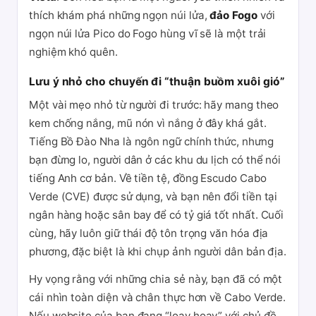
thích khám phá những ngọn núi lửa,
đảo Fogo
với
ngọn núi lửa Pico do Fogo hùng vĩ sẽ là một trải
nghiệm khó quên.
Lưu ý nhỏ cho chuyến đi “thuận buồm xuôi gió”
Một vài mẹo nhỏ từ người đi trước: hãy mang theo
kem chống nắng, mũ nón vì nắng ở đây khá gắt.
Tiếng Bồ Đào Nha là ngôn ngữ chính thức, nhưng
bạn đừng lo, người dân ở các khu du lịch có thể nói
tiếng Anh cơ bản. Về tiền tệ, đồng Escudo Cabo
Verde (CVE) được sử dụng, và bạn nên đổi tiền tại
ngân hàng hoặc sân bay để có tỷ giá tốt nhất. Cuối
cùng, hãy luôn giữ thái độ tôn trọng văn hóa địa
phương, đặc biệt là khi chụp ảnh người dân bản địa.
Hy vọng rằng với những chia sẻ này, bạn đã có một
cái nhìn toàn diện và chân thực hơn về Cabo Verde.
Nếu website của bạn đang “loay hoay” với chủ đề