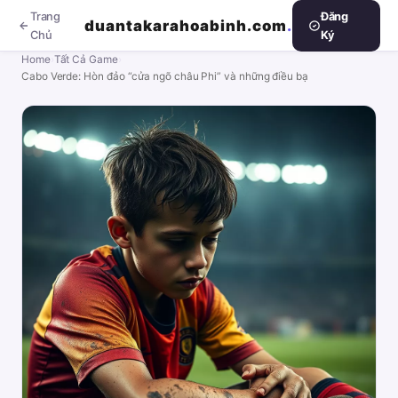
Trang
Đăng
duantakarahoabinh.com
.
Chủ
Ký
Home
›
Tất Cả Game
›
Cabo Verde: Hòn đảo “cửa ngõ châu Phi” và những điều bạ