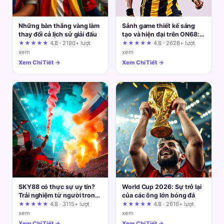
Những bàn thắng vàng làm
Sảnh game thiết kế sáng
thay đổi cả lịch sử giải đấu
tạo và hiện đại trên ON68:
cách đánh giá theo độ khó,
★★★★★
4.8 · 2190+ lượt
★★★★★
4.8 · 2626+ lượt
nhịp chơi và rủi ro vốn
xem
xem
Xem Chi Tiết →
Xem Chi Tiết →
SKY88 có thực sự uy tín?
World Cup 2026: Sự trở lại
Trải nghiệm từ người trong
của các ông lớn bóng đá
cuộc
★★★★★
4.8 · 3115+ lượt
★★★★★
4.8 · 2616+ lượt
xem
xem
Xem Chi Tiết →
Xem Chi Tiết →