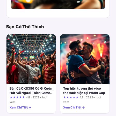
Bạn Có Thể Thích
Bắn Cá OK8386 Có Gì Cuốn
Top hiện tượng thú vị có
Hút Với Người Thích Game
thể xuất hiện tại World Cup
Nhịp Nhanh?
★★★★★
4.8 · 3228+ lượt
★★★★★
4.8 · 2222+ lượt
xem
xem
Xem Chi Tiết →
Xem Chi Tiết →