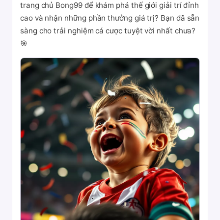
trang chủ Bong99 để khám phá thế giới giải trí đỉnh
cao và nhận những phần thưởng giá trị? Bạn đã sẵn
sàng cho trải nghiệm cá cược tuyệt vời nhất chưa?
🎯