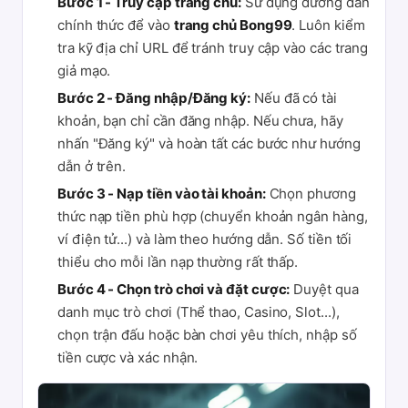
Bước 1 - Truy cập trang chủ:
Sử dụng đường dẫn
chính thức để vào
trang chủ Bong99
. Luôn kiểm
tra kỹ địa chỉ URL để tránh truy cập vào các trang
giả mạo.
Bước 2 - Đăng nhập/Đăng ký:
Nếu đã có tài
khoản, bạn chỉ cần đăng nhập. Nếu chưa, hãy
nhấn "Đăng ký" và hoàn tất các bước như hướng
dẫn ở trên.
Bước 3 - Nạp tiền vào tài khoản:
Chọn phương
thức nạp tiền phù hợp (chuyển khoản ngân hàng,
ví điện tử...) và làm theo hướng dẫn. Số tiền tối
thiểu cho mỗi lần nạp thường rất thấp.
Bước 4 - Chọn trò chơi và đặt cược:
Duyệt qua
danh mục trò chơi (Thể thao, Casino, Slot...),
chọn trận đấu hoặc bàn chơi yêu thích, nhập số
tiền cược và xác nhận.