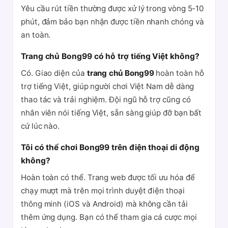
Yêu cầu rút tiền thường được xử lý trong vòng 5-10
phút, đảm bảo bạn nhận được tiền nhanh chóng và
an toàn.
Trang chủ Bong99 có hỗ trợ tiếng Việt không?
Có. Giao diện của
trang chủ Bong99
hoàn toàn hỗ
trợ tiếng Việt, giúp người chơi Việt Nam dễ dàng
thao tác và trải nghiệm. Đội ngũ hỗ trợ cũng có
nhân viên nói tiếng Việt, sẵn sàng giúp đỡ bạn bất
cứ lúc nào.
Tôi có thể chơi Bong99 trên điện thoại di động
không?
Hoàn toàn có thể. Trang web được tối ưu hóa để
chạy mượt mà trên mọi trình duyệt điện thoại
thông minh (iOS và Android) mà không cần tải
thêm ứng dụng. Bạn có thể tham gia cá cược mọi