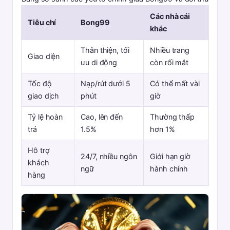
Các nhà cái
Tiêu chí
Bong99
khác
Thân thiện, tối
Nhiều trang
Giao diện
ưu di động
còn rối mắt
Tốc độ
Nạp/rút dưới 5
Có thể mất vài
giao dịch
phút
giờ
Tỷ lệ hoàn
Cao, lên đến
Thường thấp
trả
1.5%
hơn 1%
Hỗ trợ
24/7, nhiều ngôn
Giới hạn giờ
khách
ngữ
hành chính
hàng