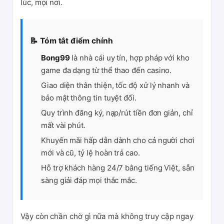
lúc, mọi nơi.
📝 Tóm tắt điểm chính
Bong99
là nhà cái uy tín, hợp pháp với kho
game đa dạng từ thể thao đến casino.
Giao diện thân thiện, tốc độ xử lý nhanh và
bảo mật thông tin tuyệt đối.
Quy trình đăng ký, nạp/rút tiền đơn giản, chỉ
mất vài phút.
Khuyến mãi hấp dẫn dành cho cả người chơi
mới và cũ, tỷ lệ hoàn trả cao.
Hỗ trợ khách hàng 24/7 bằng tiếng Việt, sẵn
sàng giải đáp mọi thắc mắc.
Vậy còn chần chờ gì nữa mà không truy cập ngay