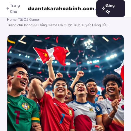
Trang
Đăng
duantakarahoabinh.com
.
Chủ
Ký
Home
›
Tất Cả Game
›
Trang chủ Bong99: Cổng Game Cá Cược Trực Tuyến Hàng Đầu