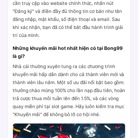
cần truy cập vào website chính thức, nhấn nút
"Đăng ký" và điền đầy đủ thông tin cơ bản như tên
đăng nhập, mật khẩu, số điện thoại và email. Sau
khi xác nhận, bạn đã có thể bắt đầu hành trình giải
trí của mình.
Những khuyến mãi hot nhất hiện có tại Bong99
là gì?
Nhà cái thường xuyên tung ra các chương trình
khuyến mãi hấp dẫn dành cho cả thành viên mới và
thành viên lâu năm. Một số ưu đãi nổi bật bao gồm:
thưởng chào mừng 100% cho lần nạp đầu tiên, hoàn
trả cược thua mỗi tuần lên đến 1.5%, và các vòng
quay miễn phí tại slot game. Hãy luôn kiểm tra mục
"Khuyến mãi" để không bỏ lỡ cơ hội nhé.