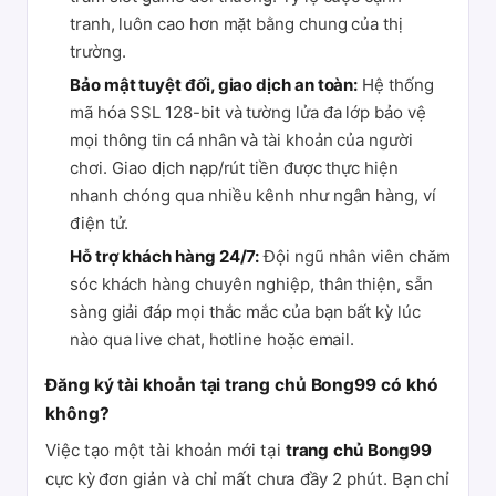
tranh, luôn cao hơn mặt bằng chung của thị
trường.
Bảo mật tuyệt đối, giao dịch an toàn:
Hệ thống
mã hóa SSL 128-bit và tường lửa đa lớp bảo vệ
mọi thông tin cá nhân và tài khoản của người
chơi. Giao dịch nạp/rút tiền được thực hiện
nhanh chóng qua nhiều kênh như ngân hàng, ví
điện tử.
Hỗ trợ khách hàng 24/7:
Đội ngũ nhân viên chăm
sóc khách hàng chuyên nghiệp, thân thiện, sẵn
sàng giải đáp mọi thắc mắc của bạn bất kỳ lúc
nào qua live chat, hotline hoặc email.
Đăng ký tài khoản tại trang chủ Bong99 có khó
không?
Việc tạo một tài khoản mới tại
trang chủ Bong99
cực kỳ đơn giản và chỉ mất chưa đầy 2 phút. Bạn chỉ