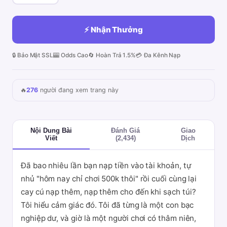
⚡ Nhận Thưởng
🔒 Bảo Mật SSL
🎰 Odds Cao
🔄 Hoàn Trả 1.5%
💳 Đa Kênh Nạp
🔥
276
người đang xem trang này
Nội Dung Bài
Đánh Giá
Giao
Viết
(2,434)
Dịch
Đã bao nhiêu lần bạn nạp tiền vào tài khoản, tự
nhủ "hôm nay chỉ chơi 500k thôi" rồi cuối cùng lại
cay cú nạp thêm, nạp thêm cho đến khi sạch túi?
Tôi hiểu cảm giác đó. Tôi đã từng là một con bạc
nghiệp dư, và giờ là một người chơi có thâm niên,