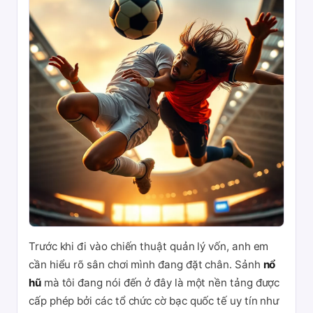
Trước khi đi vào chiến thuật quản lý vốn, anh em
cần hiểu rõ sân chơi mình đang đặt chân. Sảnh
nổ
hũ
mà tôi đang nói đến ở đây là một nền tảng được
cấp phép bởi các tổ chức cờ bạc quốc tế uy tín như