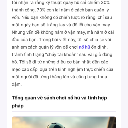
tôi nhận ra rằng kỹ thuật quay hũ chỉ chiếm 30%
thành công, 70% còn lại nằm ở cách bạn quản lý
vốn. Nếu bạn không có chiến lược rõ ràng, chỉ sau
một ngày bạn sẽ trắng tay và đổ lỗi cho vận may.
Nhưng vấn đề không nằm ở vận may, mà nằm ở cái
đầu của bạn. Trong bài viết này, tôi sẽ chia sẻ với
anh em cách quản lý vốn để chơi
nổ hũ
ổn định,
tránh tình trạng "cháy tài khoản" sau vài giờ đồng
hồ. Tôi sẽ đi từ những điều cơ bản nhất đến các
mẹo cao cấp, dựa trên kinh nghiệm thực chiến của
một người đã từng thắng lớn và cũng từng thua
đậm.
Tổng quan về sảnh chơi nổ hũ và tính hợp
pháp