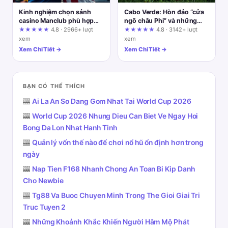
Kinh nghiệm chọn sảnh
Cabo Verde: Hòn đảo “cửa
casino Manclub phù hợp
ngõ châu Phi” và những
phong cách chơi
điều bạn chưa biết
★★★★★
4.8 · 2966+ lượt
★★★★★
4.8 · 3142+ lượt
xem
xem
Xem Chi Tiết →
Xem Chi Tiết →
BẠN CÓ THỂ THÍCH
🎰
Ai La An So Dang Gom Nhat Tai World Cup 2026
🎰
World Cup 2026 Nhung Dieu Can Biet Ve Ngay Hoi
Bong Da Lon Nhat Hanh Tinh
🎰
Quản lý vốn thế nào để chơi nổ hũ ổn định hơn trong
ngày
🎰
Nap Tien F168 Nhanh Chong An Toan Bi Kip Danh
Cho Newbie
🎰
Tg88 Va Buoc Chuyen Minh Trong The Gioi Giai Tri
Truc Tuyen 2
🎰
Những Khoảnh Khắc Khiến Người Hâm Mộ Phát