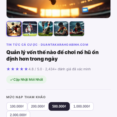
TIN TỨC CÁ CƯỢC · DUANTAKARAHOABINH.COM
Quản lý vốn thế nào để chơi nổ hũ ổn
định hơn trong ngày
★★★★★
4.8 / 5.0 · 2,434+ đánh giá đã xác minh
Cập Nhật Mới Nhất
MỨC NẠP THAM KHẢO
100.000₫
200.000₫
500.000₫
1.000.000₫
2.000.000₫