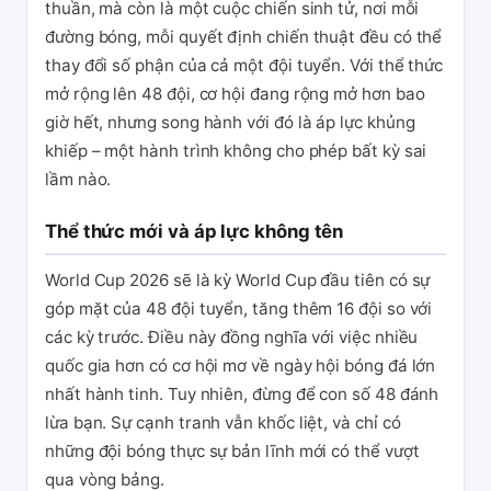
thuần, mà còn là một cuộc chiến sinh tử, nơi mỗi
đường bóng, mỗi quyết định chiến thuật đều có thể
thay đổi số phận của cả một đội tuyển. Với thể thức
mở rộng lên 48 đội, cơ hội đang rộng mở hơn bao
giờ hết, nhưng song hành với đó là áp lực khủng
khiếp – một hành trình không cho phép bất kỳ sai
lầm nào.
Thể thức mới và áp lực không tên
World Cup 2026 sẽ là kỳ World Cup đầu tiên có sự
góp mặt của 48 đội tuyển, tăng thêm 16 đội so với
các kỳ trước. Điều này đồng nghĩa với việc nhiều
quốc gia hơn có cơ hội mơ về ngày hội bóng đá lớn
nhất hành tinh. Tuy nhiên, đừng để con số 48 đánh
lừa bạn. Sự cạnh tranh vẫn khốc liệt, và chỉ có
những đội bóng thực sự bản lĩnh mới có thể vượt
qua vòng bảng.