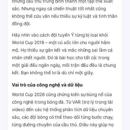
những cầu thủ trung bình thành một tập thể xuất
sắc. Nhưng ngay cả chiến thuật tốt nhất cũng
không thể cứu vãn nếu thiếu sự kỷ luật và tinh thần
đồng đội.
Hãy nhìn vào cách đội tuyển Ý từng bị loại khỏi
World Cup 2018 – một cú sốc lớn cho người hâm
mộ. Họ thiếu sự gắn kết và mắc những sai lầm cá
nhân chết người. Đó là bài học cho tất cả: trong
một giải đấu ngắn ngày, mỗi trận đấu đều là chung
kết. Bạn không thể lơ là dù chỉ một giây.
Vai trò của công nghệ và dữ liệu
World Cup 2026 cũng chứng kiến sự bùng nổ của
công nghệ trong bóng đá. Từ VAR (trợ lý trọng tài
video) đến các hệ thống phân tích dữ liệu chuyên
sâu, các đội bóng có thể theo dõi từng bước chạy,
từng đường chuyền của cầu thủ. Điều này giúp họ