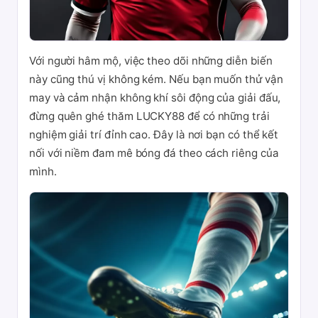
Với người hâm mộ, việc theo dõi những diễn biến
này cũng thú vị không kém. Nếu bạn muốn thử vận
may và cảm nhận không khí sôi động của giải đấu,
đừng quên ghé thăm LUCKY88 để có những trải
nghiệm giải trí đỉnh cao. Đây là nơi bạn có thể kết
nối với niềm đam mê bóng đá theo cách riêng của
mình.