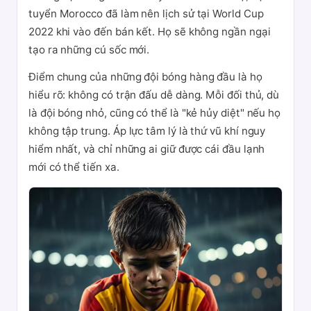
tuyển Morocco đã làm nên lịch sử tại World Cup
2022 khi vào đến bán kết. Họ sẽ không ngần ngại
tạo ra những cú sốc mới.
Điểm chung của những đội bóng hàng đầu là họ
hiểu rõ: không có trận đấu dễ dàng. Mỗi đối thủ, dù
là đội bóng nhỏ, cũng có thể là "kẻ hủy diệt" nếu họ
không tập trung. Áp lực tâm lý là thứ vũ khí nguy
hiểm nhất, và chỉ những ai giữ được cái đầu lạnh
mới có thể tiến xa.