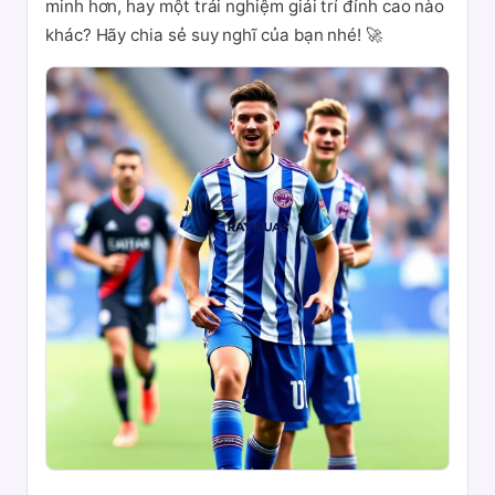
minh hơn, hay một trải nghiệm giải trí đỉnh cao nào
khác? Hãy chia sẻ suy nghĩ của bạn nhé! 🚀