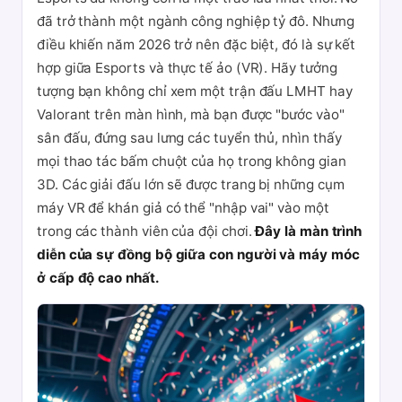
đã trở thành một ngành công nghiệp tỷ đô. Nhưng
điều khiến năm 2026 trở nên đặc biệt, đó là sự kết
hợp giữa Esports và thực tế ảo (VR). Hãy tưởng
tượng bạn không chỉ xem một trận đấu LMHT hay
Valorant trên màn hình, mà bạn được "bước vào"
sân đấu, đứng sau lưng các tuyển thủ, nhìn thấy
mọi thao tác bấm chuột của họ trong không gian
3D. Các giải đấu lớn sẽ được trang bị những cụm
máy VR để khán giả có thể "nhập vai" vào một
trong các thành viên của đội chơi.
Đây là màn trình
diễn của sự đồng bộ giữa con người và máy móc
ở cấp độ cao nhất.