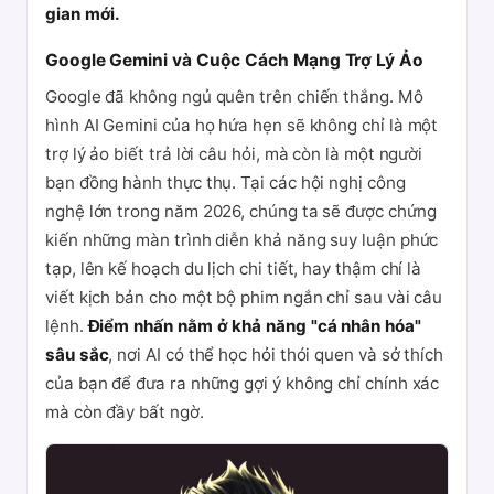
gian mới.
Google Gemini và Cuộc Cách Mạng Trợ Lý Ảo
Google đã không ngủ quên trên chiến thắng. Mô
hình AI Gemini của họ hứa hẹn sẽ không chỉ là một
trợ lý ảo biết trả lời câu hỏi, mà còn là một người
bạn đồng hành thực thụ. Tại các hội nghị công
nghệ lớn trong năm 2026, chúng ta sẽ được chứng
kiến những màn trình diễn khả năng suy luận phức
tạp, lên kế hoạch du lịch chi tiết, hay thậm chí là
viết kịch bản cho một bộ phim ngắn chỉ sau vài câu
lệnh.
Điểm nhấn nằm ở khả năng "cá nhân hóa"
sâu sắc
, nơi AI có thể học hỏi thói quen và sở thích
của bạn để đưa ra những gợi ý không chỉ chính xác
mà còn đầy bất ngờ.