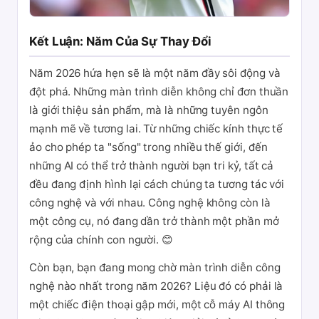
Kết Luận: Năm Của Sự Thay Đổi
Năm 2026 hứa hẹn sẽ là một năm đầy sôi động và
đột phá. Những màn trình diễn không chỉ đơn thuần
là giới thiệu sản phẩm, mà là những tuyên ngôn
mạnh mẽ về tương lai. Từ những chiếc kính thực tế
ảo cho phép ta "sống" trong nhiều thế giới, đến
những AI có thể trở thành người bạn tri kỷ, tất cả
đều đang định hình lại cách chúng ta tương tác với
công nghệ và với nhau. Công nghệ không còn là
một công cụ, nó đang dần trở thành một phần mở
rộng của chính con người. 😊
Còn bạn, bạn đang mong chờ màn trình diễn công
nghệ nào nhất trong năm 2026? Liệu đó có phải là
một chiếc điện thoại gập mới, một cỗ máy AI thông