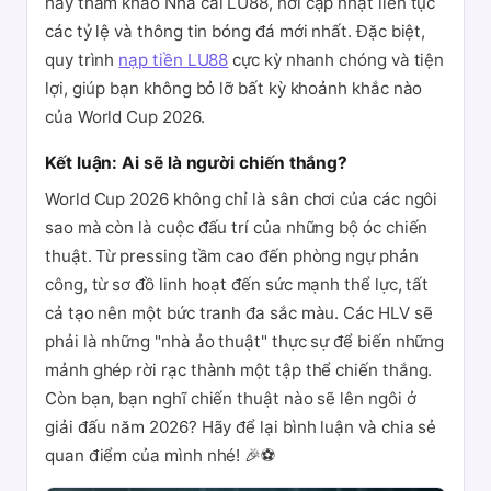
hãy tham khảo Nhà cái LU88, nơi cập nhật liên tục
các tỷ lệ và thông tin bóng đá mới nhất. Đặc biệt,
quy trình
nạp tiền LU88
cực kỳ nhanh chóng và tiện
lợi, giúp bạn không bỏ lỡ bất kỳ khoảnh khắc nào
của World Cup 2026.
Kết luận: Ai sẽ là người chiến thắng?
World Cup 2026 không chỉ là sân chơi của các ngôi
sao mà còn là cuộc đấu trí của những bộ óc chiến
thuật. Từ pressing tầm cao đến phòng ngự phản
công, từ sơ đồ linh hoạt đến sức mạnh thể lực, tất
cả tạo nên một bức tranh đa sắc màu. Các HLV sẽ
phải là những "nhà ảo thuật" thực sự để biến những
mảnh ghép rời rạc thành một tập thể chiến thắng.
Còn bạn, bạn nghĩ chiến thuật nào sẽ lên ngôi ở
giải đấu năm 2026? Hãy để lại bình luận và chia sẻ
quan điểm của mình nhé! 🎉⚽