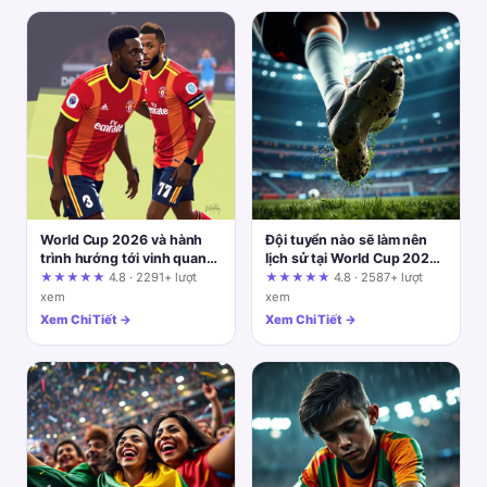
World Cup 2026 và hành
Đội tuyển nào sẽ làm nên
trình hướng tới vinh quang
lịch sử tại World Cup 2026
bóng đá đỉnh cao
năm nay?
★★★★★
4.8 · 2291+ lượt
★★★★★
4.8 · 2587+ lượt
xem
xem
Xem Chi Tiết →
Xem Chi Tiết →