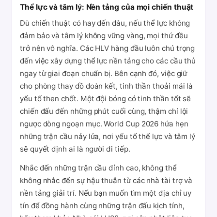
Thể lực và tâm lý: Nền tảng của mọi chiến thuật
Dù chiến thuật có hay đến đâu, nếu thể lực không
đảm bảo và tâm lý không vững vàng, mọi thứ đều
trở nên vô nghĩa. Các HLV hàng đầu luôn chú trọng
đến việc xây dựng thể lực nền tảng cho các cầu thủ
ngay từ giai đoạn chuẩn bị. Bên cạnh đó, việc giữ
cho phòng thay đồ đoàn kết, tinh thần thoải mái là
yếu tố then chốt. Một đội bóng có tinh thần tốt sẽ
chiến đấu đến những phút cuối cùng, thậm chí lội
ngược dòng ngoạn mục. World Cup 2026 hứa hẹn
những trận cầu nảy lửa, nơi yếu tố thể lực và tâm lý
sẽ quyết định ai là người đi tiếp.
Nhắc đến những trận cầu đỉnh cao, không thể
không nhắc đến sự hậu thuẫn từ các nhà tài trợ và
nền tảng giải trí. Nếu bạn muốn tìm một địa chỉ uy
tín để đồng hành cùng những trận đấu kịch tính,