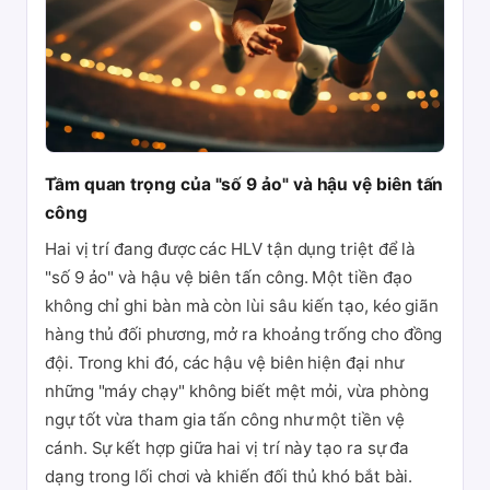
Tầm quan trọng của "số 9 ảo" và hậu vệ biên tấn
công
Hai vị trí đang được các HLV tận dụng triệt để là
"số 9 ảo" và hậu vệ biên tấn công. Một tiền đạo
không chỉ ghi bàn mà còn lùi sâu kiến tạo, kéo giãn
hàng thủ đối phương, mở ra khoảng trống cho đồng
đội. Trong khi đó, các hậu vệ biên hiện đại như
những "máy chạy" không biết mệt mỏi, vừa phòng
ngự tốt vừa tham gia tấn công như một tiền vệ
cánh. Sự kết hợp giữa hai vị trí này tạo ra sự đa
dạng trong lối chơi và khiến đối thủ khó bắt bài.