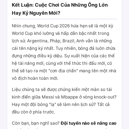
Kết Luận: Cuộc Chơi Của Những Ông Lớn
Hay Kỷ Nguyên Mới?
Nhìn chung, World Cup 2026 hứa hẹn sẽ là một kỳ
World Cup khó lường và hấp dẫn bậc nhất trong
lịch sử. Argentina, Pháp, Brazil, Anh vẫn là những
cái tên nặng ký nhất. Tuy nhiên, bóng đá luôn chứa
đựng những điều kỳ diệu. Sự xuất hiện của các thế
hệ tài năng mới, cùng với thể thức thi đấu mới, có
thể sẽ tạo ra một "cơn địa chấn" mang tên một nhà
vô địch hoàn toàn mới.
Liệu chúng ta sẽ được chứng kiến một màn so tài
kinh điển giữa Messi và Mbappe ở vòng knock-out?
Hay một đội bóng "lạ" sẽ làm nên lịch sử? Tất cả
đều còn ở phía trước.
Còn bạn, bạn nghĩ sao?
Đội tuyển nào sẽ nâng cao