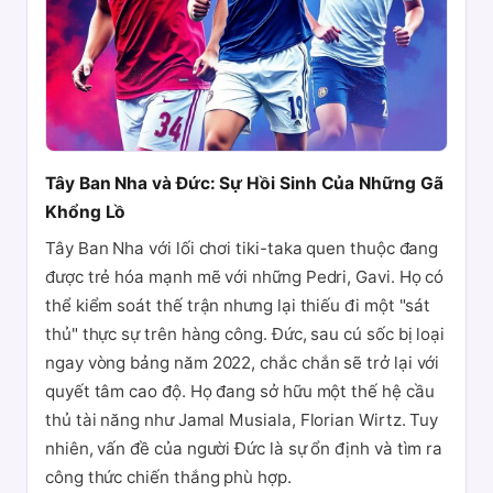
Tây Ban Nha và Đức: Sự Hồi Sinh Của Những Gã
Khổng Lồ
Tây Ban Nha với lối chơi tiki-taka quen thuộc đang
được trẻ hóa mạnh mẽ với những Pedri, Gavi. Họ có
thể kiểm soát thế trận nhưng lại thiếu đi một "sát
thủ" thực sự trên hàng công. Đức, sau cú sốc bị loại
ngay vòng bảng năm 2022, chắc chắn sẽ trở lại với
quyết tâm cao độ. Họ đang sở hữu một thế hệ cầu
thủ tài năng như Jamal Musiala, Florian Wirtz. Tuy
nhiên, vấn đề của người Đức là sự ổn định và tìm ra
công thức chiến thắng phù hợp.