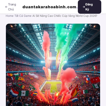
Trang
Đăng
duantakarahoabinh.com
.
Chủ
Ký
Home
›
Tất Cả Game
›
Ai Sẽ Nâng Cao Chiếc Cúp Vàng World Cup 2026?