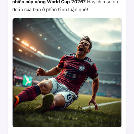
chiếc cúp vàng World Cup 2026?
Hãy chia sẻ dự
đoán của bạn ở phần bình luận nhé!