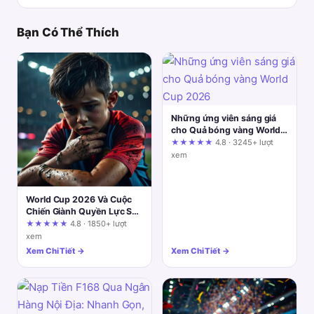
Bạn Có Thể Thích
Những ứng viên sáng giá
cho Quả bóng vàng World
Cup 2026
★★★★★
4.8 · 3245+ lượt
xem
World Cup 2026 Và Cuộc
Chiến Giành Quyền Lực Sân
Cỏ: Cơn Sốt Mới Đã Đến
★★★★★
4.8 · 1850+ lượt
xem
Xem Chi Tiết →
Xem Chi Tiết →