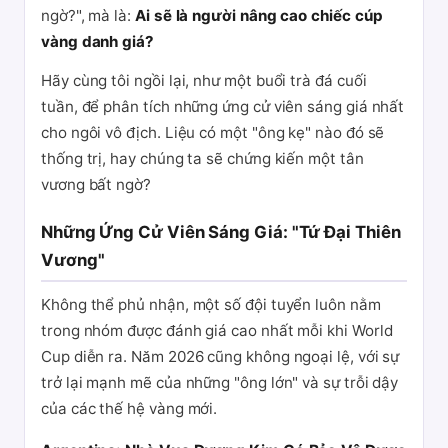
ngờ?", mà là:
Ai sẽ là người nâng cao chiếc cúp
vàng danh giá?
Hãy cùng tôi ngồi lại, như một buổi trà đá cuối
tuần, để phân tích những ứng cử viên sáng giá nhất
cho ngôi vô địch. Liệu có một "ông kẹ" nào đó sẽ
thống trị, hay chúng ta sẽ chứng kiến một tân
vương bất ngờ?
Những Ứng Cử Viên Sáng Giá: "Tứ Đại Thiên
Vương"
Không thể phủ nhận, một số đội tuyển luôn nằm
trong nhóm được đánh giá cao nhất mỗi khi World
Cup diễn ra. Năm 2026 cũng không ngoại lệ, với sự
trở lại mạnh mẽ của những "ông lớn" và sự trỗi dậy
của các thế hệ vàng mới.