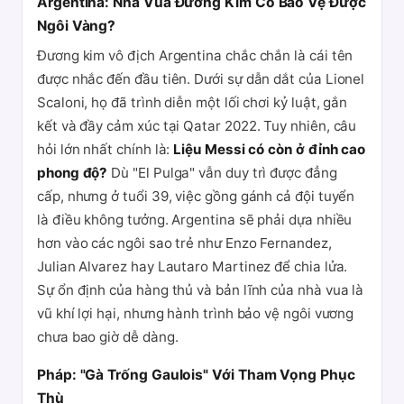
Argentina: Nhà Vua Đương Kim Có Bảo Vệ Được
Ngôi Vàng?
Đương kim vô địch Argentina chắc chắn là cái tên
được nhắc đến đầu tiên. Dưới sự dẫn dắt của Lionel
Scaloni, họ đã trình diễn một lối chơi kỷ luật, gắn
kết và đầy cảm xúc tại Qatar 2022. Tuy nhiên, câu
hỏi lớn nhất chính là:
Liệu Messi có còn ở đỉnh cao
phong độ?
Dù "El Pulga" vẫn duy trì được đẳng
cấp, nhưng ở tuổi 39, việc gồng gánh cả đội tuyển
là điều không tưởng. Argentina sẽ phải dựa nhiều
hơn vào các ngôi sao trẻ như Enzo Fernandez,
Julian Alvarez hay Lautaro Martinez để chia lửa.
Sự ổn định của hàng thủ và bản lĩnh của nhà vua là
vũ khí lợi hại, nhưng hành trình bảo vệ ngôi vương
chưa bao giờ dễ dàng.
Pháp: "Gà Trống Gaulois" Với Tham Vọng Phục
Thù