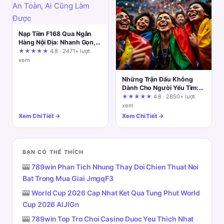
Nạp Tiền F168 Qua Ngân
Hàng Nội Địa: Nhanh Gọn,
An Toàn, Ai Cũng Làm
★★★★★
4.8 · 2471+ lượt
Được
xem
Những Trận Đấu Không
Dành Cho Người Yếu Tim:
Khi Cảm Xúc Lên Ngôi
★★★★★
4.8 · 2850+ lượt
xem
Xem Chi Tiết →
Xem Chi Tiết →
BẠN CÓ THỂ THÍCH
🎰
789win Phan Tich Nhung Thay Doi Chien Thuat Noi
Bat Trong Mua Giai JmgqF3
🎰
World Cup 2026 Cap Nhat Ket Qua Tung Phut World
Cup 2026 AlJlGn
🎰
789win Top Tro Choi Casino Duoc Yeu Thich Nhat