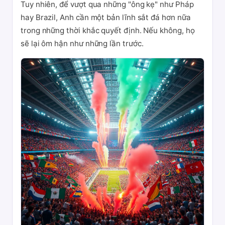
Tuy nhiên, để vượt qua những "ông kẹ" như Pháp
hay Brazil, Anh cần một bản lĩnh sắt đá hơn nữa
trong những thời khắc quyết định. Nếu không, họ
sẽ lại ôm hận như những lần trước.