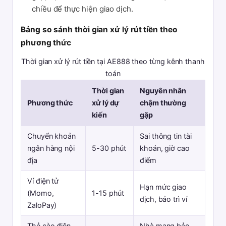
chiều để thực hiện giao dịch.
Bảng so sánh thời gian xử lý rút tiền theo
phương thức
Thời gian xử lý rút tiền tại AE888 theo từng kênh thanh
toán
Thời gian
Nguyên nhân
Phương thức
xử lý dự
chậm thường
kiến
gặp
Chuyển khoản
Sai thông tin tài
ngân hàng nội
5-30 phút
khoản, giờ cao
địa
điểm
Ví điện tử
Hạn mức giao
(Momo,
1-15 phút
dịch, bảo trì ví
ZaloPay)
Thẻ cào điện
Nhà mạng bảo