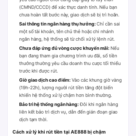
(CMND/CCCD) để xác thực danh tính. Nếu bạn
chưa hoàn tất bước này, giao dịch sẽ bị trì hoãn.
Sai thông tin ngân hàng thụ hưởng:
Chỉ cần sai
một số tài khoản, tên chủ thẻ hoặc chi nhánh
ngân hàng, hệ thống sẽ từ chối xử lý lệnh rút.
Chưa đáp ứng đủ vòng cược khuyến mãi:
Nếu
bạn đang tham gia chương trình ưu đãi, số tiền
thưởng thường yêu cầu doanh thu cược tối thiểu
trước khi được rút.
Giờ giao dịch cao điểm:
Vào các khung giờ vàng
(19h-22h), lượng người rút tiền tăng đột biến
khiến hệ thống xử lý chậm hơn bình thường.
Bảo trì hệ thống ngân hàng:
Đôi khi ngân hàng
liên kết bảo trì dịch vụ, dẫn đến gián đoạn giao
dịch tạm thời.
Cách xử lý khi rút tiền tại AE888 bị chậm