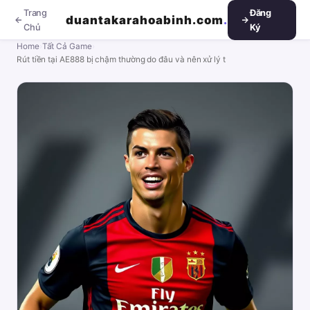
Trang
Đăng
duantakarahoabinh.com
.
Chủ
Ký
Home
›
Tất Cả Game
›
Rút tiền tại AE888 bị chậm thường do đâu và nên xử lý t