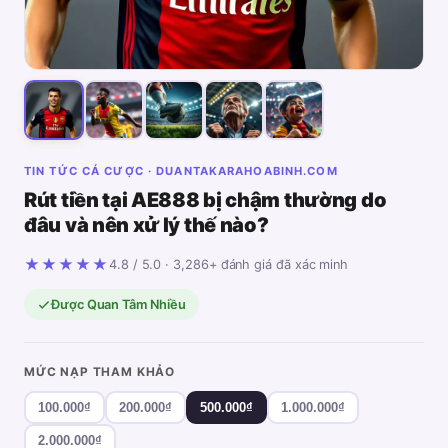
TIN TỨC CÁ CƯỢC · DUANTAKARAHOABINH.COM
Rút tiền tại AE888 bị chậm thường do
đâu và nên xử lý thế nào?
★★★★★
4.8 / 5.0 · 3,286+ đánh giá đã xác minh
Được Quan Tâm Nhiều
MỨC NẠP THAM KHẢO
100.000₫
200.000₫
500.000₫
1.000.000₫
2.000.000₫