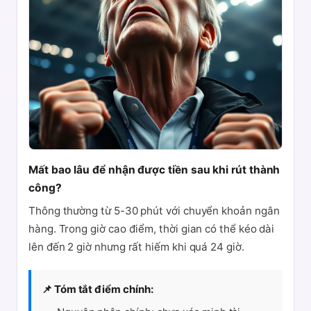
Mất bao lâu để nhận được tiền sau khi rút thành
công?
Thông thường từ 5-30 phút với chuyển khoản ngân
hàng. Trong giờ cao điểm, thời gian có thể kéo dài
lên đến 2 giờ nhưng rất hiếm khi quá 24 giờ.
📌 Tóm tắt điểm chính: