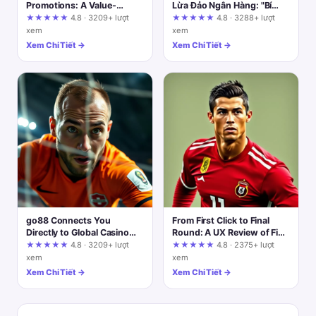
Promotions: A Value-
Lừa Đảo Ngân Hàng: "Bí
Focused Breakdown for
Kíp" Sống Còn Trong Thời
★★★★★
4.8 · 3209+ lượt
★★★★★
4.8 · 3288+ lượt
New, Regular, and Low-
Đại Số
xem
xem
Rollers
Xem Chi Tiết →
Xem Chi Tiết →
go88 Connects You
From First Click to Final
Directly to Global Casino
Round: A UX Review of Fish
Floor Realities: Three
Arcade Gaming on Go 88
★★★★★
4.8 · 3209+ lượt
★★★★★
4.8 · 2375+ lượt
Findings That Matter
xem
xem
Xem Chi Tiết →
Xem Chi Tiết →