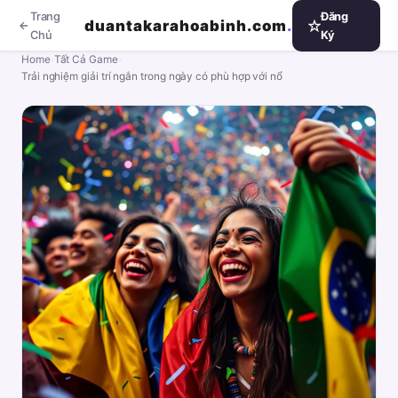
Trang
Đăng
duantakarahoabinh.com
.
Chủ
Ký
Home
›
Tất Cả Game
›
Trải nghiệm giải trí ngắn trong ngày có phù hợp với nổ