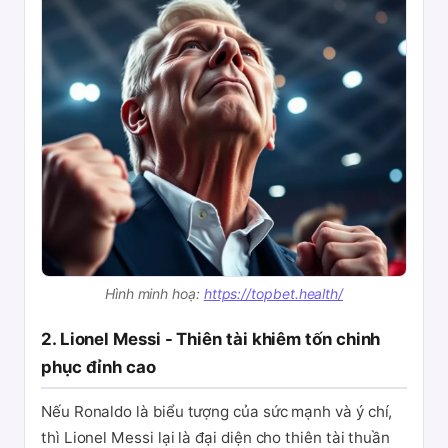
Hình minh hoạ:
https://topbet.health/
2. Lionel Messi - Thiên tài khiêm tốn chinh
phục đỉnh cao
Nếu Ronaldo là biểu tượng của sức mạnh và ý chí,
thì Lionel Messi lại là đại diện cho thiên tài thuần