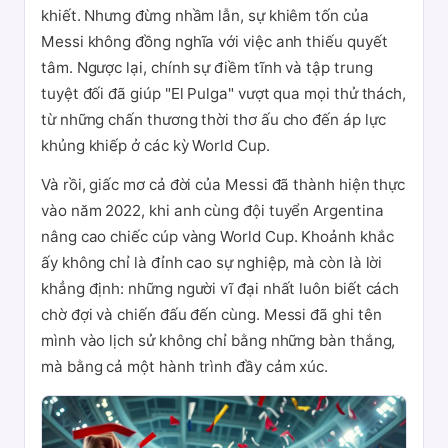
khiết. Nhưng đừng nhầm lẫn, sự khiêm tốn của
Messi không đồng nghĩa với việc anh thiếu quyết
tâm. Ngược lại, chính sự điềm tĩnh và tập trung
tuyệt đối đã giúp "El Pulga" vượt qua mọi thử thách,
từ những chấn thương thời thơ ấu cho đến áp lực
khủng khiếp ở các kỳ World Cup.
Và rồi, giấc mơ cả đời của Messi đã thành hiện thực
vào năm 2022, khi anh cùng đội tuyển Argentina
nâng cao chiếc cúp vàng World Cup. Khoảnh khắc
ấy không chỉ là đỉnh cao sự nghiệp, mà còn là lời
khẳng định: những người vĩ đại nhất luôn biết cách
chờ đợi và chiến đấu đến cùng. Messi đã ghi tên
mình vào lịch sử không chỉ bằng những bàn thắng,
mà bằng cả một hành trình đầy cảm xúc.