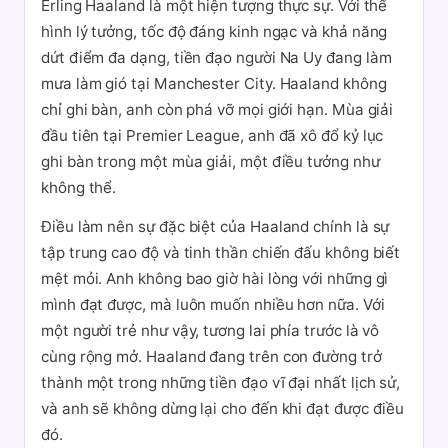
Erling Haaland là một hiện tượng thực sự. Với thể
hình lý tưởng, tốc độ đáng kinh ngạc và khả năng
dứt điểm đa dạng, tiền đạo người Na Uy đang làm
mưa làm gió tại Manchester City. Haaland không
chỉ ghi bàn, anh còn phá vỡ mọi giới hạn. Mùa giải
đầu tiên tại Premier League, anh đã xô đổ kỷ lục
ghi bàn trong một mùa giải, một điều tưởng như
không thể.
Điều làm nên sự đặc biệt của Haaland chính là sự
tập trung cao độ và tinh thần chiến đấu không biết
mệt mỏi. Anh không bao giờ hài lòng với những gì
mình đạt được, mà luôn muốn nhiều hơn nữa. Với
một người trẻ như vậy, tương lai phía trước là vô
cùng rộng mở. Haaland đang trên con đường trở
thành một trong những tiền đạo vĩ đại nhất lịch sử,
và anh sẽ không dừng lại cho đến khi đạt được điều
đó.