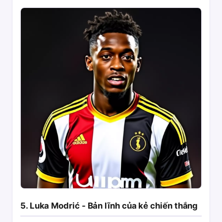
5. Luka Modrić - Bản lĩnh của kẻ chiến thắng