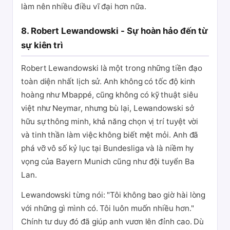
làm nên nhiều điều vĩ đại hơn nữa.
8. Robert Lewandowski - Sự hoàn hảo đến từ
sự kiên trì
Robert Lewandowski là một trong những tiền đạo
toàn diện nhất lịch sử. Anh không có tốc độ kinh
hoàng như Mbappé, cũng không có kỹ thuật siêu
việt như Neymar, nhưng bù lại, Lewandowski sở
hữu sự thông minh, khả năng chọn vị trí tuyệt vời
và tinh thần làm việc không biết mệt mỏi. Anh đã
phá vỡ vô số kỷ lục tại Bundesliga và là niềm hy
vọng của Bayern Munich cũng như đội tuyển Ba
Lan.
Lewandowski từng nói: "Tôi không bao giờ hài lòng
với những gì mình có. Tôi luôn muốn nhiều hơn."
Chính tư duy đó đã giúp anh vươn lên đỉnh cao. Dù