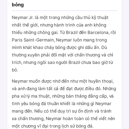
bỏng
Neymar Jr. là một trong những cầu thủ kỹ thuật
nhất thế giới, nhưng hành trình của anh không
thiếu những chông gai. Từ Brazil đến Barcelona, rồi
Paris Saint-Germain, Neymar luôn mang trong
mình khát khao cháy bỏng được ghi dấu ấn. Dù
thường xuyên phải đối mặt với chấn thương và chỉ
trích, nhưng ngôi sao người Brazil chưa bao giờ từ
bỏ.
Neymar muốn được nhớ đến như một huyền thoại,
và anh đang làm tất cả để đạt được điều đó. Những
pha xử lý ma thuật, những bàn thắng đẳng cấp, và
tình yêu bóng đá thuần khiết là những gì Neymar
mang đến. Nếu có thể duy trì sự ổn định và tránh
xa chấn thương, Neymar hoàn toàn có thể viết nên
một chương vĩ đại trong lịch sử bóng đá.