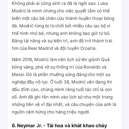
Không phải ai cũng sinh ra đã là ngôi sao. Luka
Modrić là minh chứng cho việc quyết tâm có thể
biến một cậu bé chăn cừu thành huyền thoại bóng
đá. Modrić từng bị từ chối bởi nhiều câu lạc bộ vì
thể hình nhỏ bé, nhưng anh không bao giờ từ bỏ.
Bằng tài năng và sự kiên trì, anh đã trở thành trái
tim của Real Madrid và đội tuyển Croatia.
Năm 2018, Modrić làm nên lịch sử khi giành Quả
bóng vàng, phá vỡ sự thống trị của Ronaldo và
Messi. Đó là phần thưởng xứng đáng cho một sự
nghiệp đầy nỗ lực. Ở tuổi 38, Modrić vẫn đang thi
đấu đỉnh cao, chứng minh rằng tuổi tác chỉ là con
số. Anh đã ghi tên mình vào lịch sử như một trong
những tiền vệ vĩ đại nhất, và câu chuyện của anh là
nguồn cảm hứng cho hàng triệu người.
6. Neymar Jr. - Tài hoa và khát khao cháy