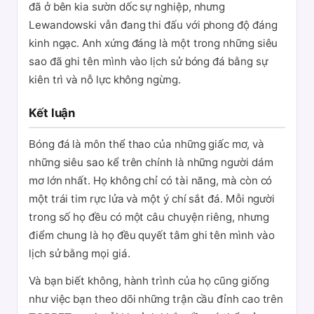
đã ở bên kia sườn dốc sự nghiệp, nhưng
Lewandowski vẫn đang thi đấu với phong độ đáng
kinh ngạc. Anh xứng đáng là một trong những siêu
sao đã ghi tên mình vào lịch sử bóng đá bằng sự
kiên trì và nỗ lực không ngừng.
Kết luận
Bóng đá là môn thể thao của những giấc mơ, và
những siêu sao kể trên chính là những người dám
mơ lớn nhất. Họ không chỉ có tài năng, mà còn có
một trái tim rực lửa và một ý chí sắt đá. Mỗi người
trong số họ đều có một câu chuyện riêng, nhưng
điểm chung là họ đều quyết tâm ghi tên mình vào
lịch sử bằng mọi giá.
Và bạn biết không, hành trình của họ cũng giống
như việc bạn theo dõi những trận cầu đỉnh cao trên