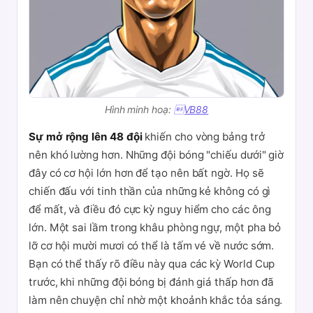
Hình minh hoạ:
VB88
Sự mở rộng lên 48 đội
khiến cho vòng bảng trở
nên khó lường hơn. Những đội bóng "chiếu dưới" giờ
đây có cơ hội lớn hơn để tạo nên bất ngờ. Họ sẽ
chiến đấu với tinh thần của những kẻ không có gì
để mất, và điều đó cực kỳ nguy hiểm cho các ông
lớn. Một sai lầm trong khâu phòng ngự, một pha bỏ
lỡ cơ hội mười mươi có thể là tấm vé về nước sớm.
Bạn có thể thấy rõ điều này qua các kỳ World Cup
trước, khi những đội bóng bị đánh giá thấp hơn đã
làm nên chuyện chỉ nhờ một khoảnh khắc tỏa sáng.