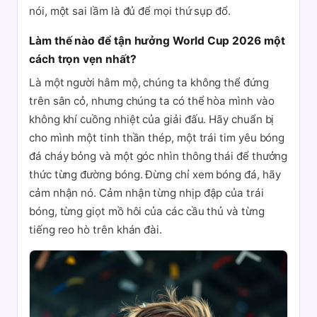
nói, một sai lầm là đủ để mọi thứ sụp đổ.
Làm thế nào để tận hưởng World Cup 2026 một
cách trọn vẹn nhất?
Là một người hâm mộ, chúng ta không thể đứng
trên sân cỏ, nhưng chúng ta có thể hòa mình vào
không khí cuồng nhiệt của giải đấu. Hãy chuẩn bị
cho mình một tinh thần thép, một trái tim yêu bóng
đá cháy bỏng và một góc nhìn thông thái để thưởng
thức từng đường bóng. Đừng chỉ xem bóng đá, hãy
cảm nhận nó. Cảm nhận từng nhịp đập của trái
bóng, từng giọt mồ hôi của các cầu thủ và từng
tiếng reo hò trên khán đài.