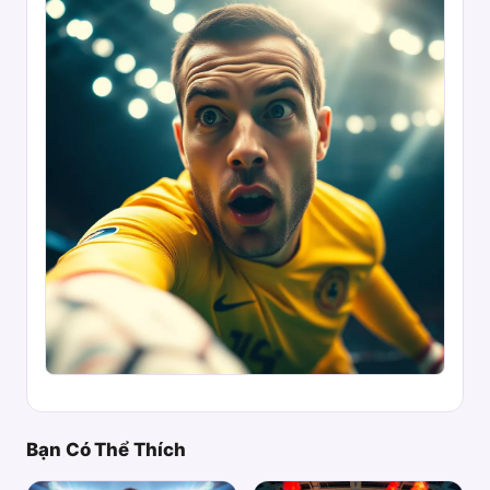
Bạn Có Thể Thích