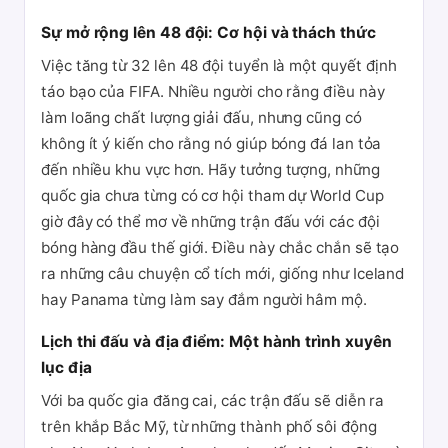
Sự mở rộng lên 48 đội: Cơ hội và thách thức
Việc tăng từ 32 lên 48 đội tuyển là một quyết định
táo bạo của FIFA. Nhiều người cho rằng điều này
làm loãng chất lượng giải đấu, nhưng cũng có
không ít ý kiến cho rằng nó giúp bóng đá lan tỏa
đến nhiều khu vực hơn. Hãy tưởng tượng, những
quốc gia chưa từng có cơ hội tham dự World Cup
giờ đây có thể mơ về những trận đấu với các đội
bóng hàng đầu thế giới. Điều này chắc chắn sẽ tạo
ra những câu chuyện cổ tích mới, giống như Iceland
hay Panama từng làm say đắm người hâm mộ.
Lịch thi đấu và địa điểm: Một hành trình xuyên
lục địa
Với ba quốc gia đăng cai, các trận đấu sẽ diễn ra
trên khắp Bắc Mỹ, từ những thành phố sôi động