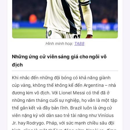
Hình minh hoạ:
TA88
Những ứng cử viên sáng giá cho ngôi vô
địch
Khi nhắc đến những đội bóng có khả năng giành
cúp vàng, không thể không kể đến Argentina – nhà
đương kim vô địch. Với Lionel Messi có thể đã ở
những năm tháng cuối sự nghiệp, họ vẫn là một tập
thể gắn kết và đầy bản lĩnh. Brazil luôn là ứng cử
viên nặng ký với dàn sao trẻ tài năng như Vinícius
Jr. hay Rodrygo. Pháp, với sức mạnh chiều sâu đội