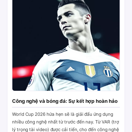
Công nghệ và bóng đá: Sự kết hợp hoàn hảo
World Cup 2026 hứa hẹn sẽ là giải đấu ứng dụng
nhiều công nghệ nhất từ trước đến nay. Từ VAR (trợ
lý trọng tài video) được cải tiến, cho đến công nghệ