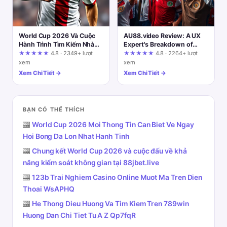
World Cup 2026 Và Cuộc
AU88.video Review: A UX
Hành Trình Tìm Kiếm Nhà
Expert's Breakdown of
Vô Địch Mới Của Lịch Sử
Who This Platform Actually
★★★★★
4.8 · 2349+ lượt
★★★★★
4.8 · 2264+ lượt
Serves
xem
xem
Xem Chi Tiết →
Xem Chi Tiết →
BẠN CÓ THỂ THÍCH
🎰
World Cup 2026 Moi Thong Tin Can Biet Ve Ngay
Hoi Bong Da Lon Nhat Hanh Tinh
🎰
Chung kết World Cup 2026 và cuộc đấu về khả
năng kiểm soát không gian tại 88jbet.live
🎰
123b Trai Nghiem Casino Online Muot Ma Tren Dien
Thoai WsAPHQ
🎰
He Thong Dieu Huong Va Tim Kiem Tren 789win
Huong Dan Chi Tiet Tu A Z Qp7fqR