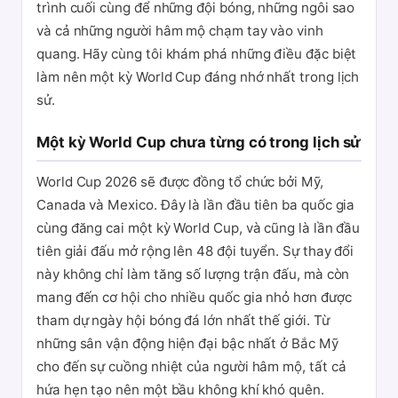
trình cuối cùng để những đội bóng, những ngôi sao
và cả những người hâm mộ chạm tay vào vinh
quang. Hãy cùng tôi khám phá những điều đặc biệt
làm nên một kỳ World Cup đáng nhớ nhất trong lịch
sử.
Một kỳ World Cup chưa từng có trong lịch sử
World Cup 2026 sẽ được đồng tổ chức bởi Mỹ,
Canada và Mexico. Đây là lần đầu tiên ba quốc gia
cùng đăng cai một kỳ World Cup, và cũng là lần đầu
tiên giải đấu mở rộng lên 48 đội tuyển. Sự thay đổi
này không chỉ làm tăng số lượng trận đấu, mà còn
mang đến cơ hội cho nhiều quốc gia nhỏ hơn được
tham dự ngày hội bóng đá lớn nhất thế giới. Từ
những sân vận động hiện đại bậc nhất ở Bắc Mỹ
cho đến sự cuồng nhiệt của người hâm mộ, tất cả
hứa hẹn tạo nên một bầu không khí khó quên.