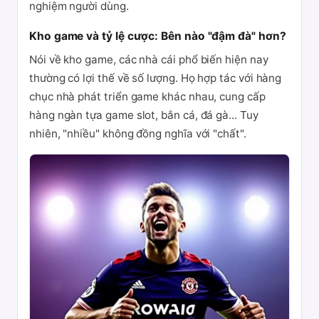
nghiệm người dùng.
Kho game và tỷ lệ cược: Bên nào "đậm đà" hơn?
Nói về kho game, các nhà cái phổ biến hiện nay
thường có lợi thế về số lượng. Họ hợp tác với hàng
chục nhà phát triển game khác nhau, cung cấp
hàng ngàn tựa game slot, bắn cá, đá gà... Tuy
nhiên, "nhiều" không đồng nghĩa với "chất".