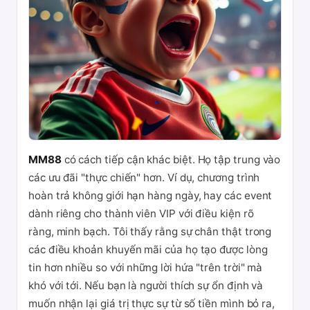
MM88
có cách tiếp cận khác biệt. Họ tập trung vào
các ưu đãi "thực chiến" hơn. Ví dụ, chương trình
hoàn trả không giới hạn hàng ngày, hay các event
dành riêng cho thành viên VIP với điều kiện rõ
ràng, minh bạch. Tôi thấy rằng sự chân thật trong
các điều khoản khuyến mãi của họ tạo được lòng
tin hơn nhiều so với những lời hứa "trên trời" mà
khó với tới. Nếu bạn là người thích sự ổn định và
muốn nhận lại giá trị thực sự từ số tiền mình bỏ ra,