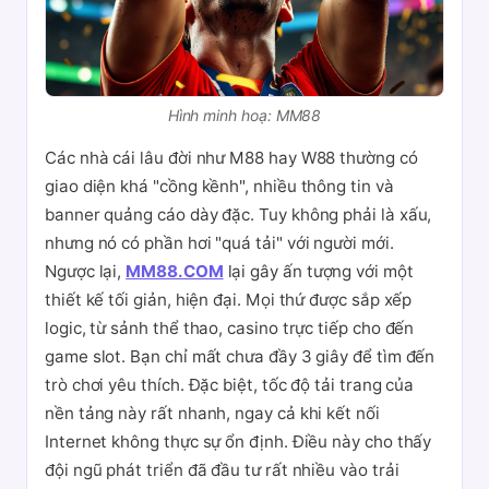
Hình minh hoạ: MM88
Các nhà cái lâu đời như M88 hay W88 thường có
giao diện khá "cồng kềnh", nhiều thông tin và
banner quảng cáo dày đặc. Tuy không phải là xấu,
nhưng nó có phần hơi "quá tải" với người mới.
Ngược lại,
MM88.COM
lại gây ấn tượng với một
thiết kế tối giản, hiện đại. Mọi thứ được sắp xếp
logic, từ sảnh thể thao, casino trực tiếp cho đến
game slot. Bạn chỉ mất chưa đầy 3 giây để tìm đến
trò chơi yêu thích. Đặc biệt, tốc độ tải trang của
nền tảng này rất nhanh, ngay cả khi kết nối
Internet không thực sự ổn định. Điều này cho thấy
đội ngũ phát triển đã đầu tư rất nhiều vào trải