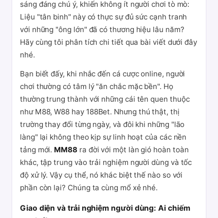
sáng đáng chú ý, khiến không ít người chơi tò mò:
Liệu "tân binh" này có thực sự đủ sức cạnh tranh
với những "ông lớn" đã có thương hiệu lâu năm?
Hãy cùng tôi phân tích chi tiết qua bài viết dưới đây
nhé.
Bạn biết đấy, khi nhắc đến cá cược online, người
chơi thường có tâm lý "ăn chắc mặc bền". Họ
thường trung thành với những cái tên quen thuộc
như M88, W88 hay 188Bet. Nhưng thú thật, thị
trường thay đổi từng ngày, và đôi khi những "lão
làng" lại không theo kịp sự linh hoạt của các nền
tảng mới.
MM88
ra đời với một làn gió hoàn toàn
khác, tập trung vào trải nghiệm người dùng và tốc
độ xử lý. Vậy cụ thể, nó khác biệt thế nào so với
phần còn lại? Chúng ta cùng mổ xẻ nhé.
Giao diện và trải nghiệm người dùng: Ai chiếm