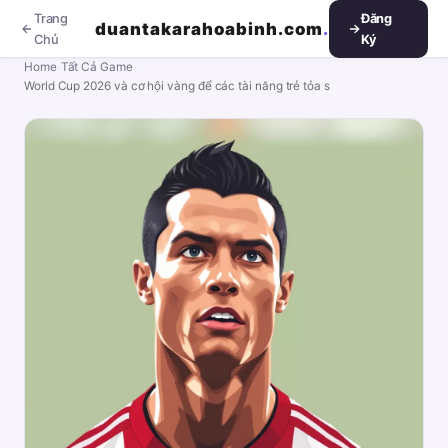
Trang
Đăng
duantakarahoabinh.com
.
Chủ
Ký
Home
›
Tất Cả Game
›
World Cup 2026 và cơ hội vàng để các tài năng trẻ tỏa s