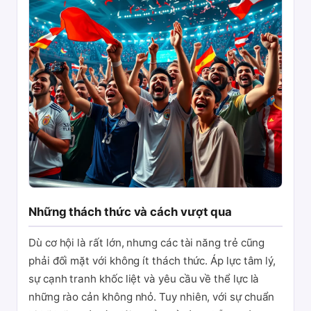
Những thách thức và cách vượt qua
Dù cơ hội là rất lớn, nhưng các tài năng trẻ cũng
phải đối mặt với không ít thách thức. Áp lực tâm lý,
sự cạnh tranh khốc liệt và yêu cầu về thể lực là
những rào cản không nhỏ. Tuy nhiên, với sự chuẩn