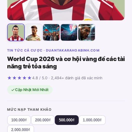
TIN TỨC CÁ CƯỢC · DUANTAKARAHOABINH.COM
World Cup 2026 và cơ hội vàng để các tài
năng trẻ tỏa sáng
★★★★★
4.8 / 5.0 · 2,494+ đánh giá đã xác minh
Cập Nhật Mới Nhất
MỨC NẠP THAM KHẢO
100.000₫
200.000₫
500.000₫
1.000.000₫
2.000.000₫