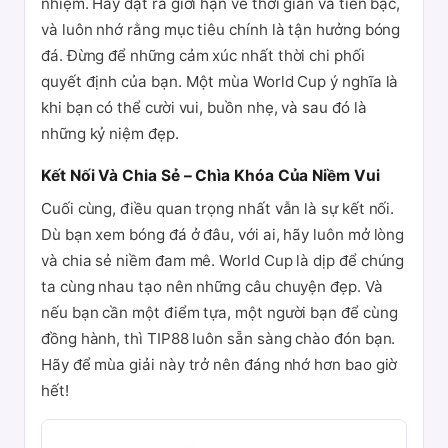
nhiệm. Hãy đặt ra giới hạn về thời gian và tiền bạc,
và luôn nhớ rằng mục tiêu chính là tận hưởng bóng
đá. Đừng để những cảm xúc nhất thời chi phối
quyết định của bạn. Một mùa World Cup ý nghĩa là
khi bạn có thể cười vui, buồn nhẹ, và sau đó là
những kỷ niệm đẹp.
Kết Nối Và Chia Sẻ – Chìa Khóa Của Niềm Vui
Cuối cùng, điều quan trọng nhất vẫn là sự kết nối.
Dù bạn xem bóng đá ở đâu, với ai, hãy luôn mở lòng
và chia sẻ niềm đam mê. World Cup là dịp để chúng
ta cùng nhau tạo nên những câu chuyện đẹp. Và
nếu bạn cần một điểm tựa, một người bạn để cùng
đồng hành, thì TIP88 luôn sẵn sàng chào đón bạn.
Hãy để mùa giải này trở nên đáng nhớ hơn bao giờ
hết!