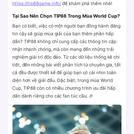
https://tip88game.info/
để khám phá thêm nhé!
Tại Sao Nên Chọn TIP88 Trong Mùa World Cup?
Bạn có biết, việc có một người bạn đồng hành đáng
tin cậy sẽ giúp mùa giải của bạn thêm phần hấp
dẫn? TIP88 không chỉ cung cấp các thông tin cập
nhật nhanh chóng, mà còn mang đến những trải
nghiệm giải trí độc đáo. Từ các dữ liệu thống kê chi
tiết, đến những bài viết phân tích từ chuyên gia, tất
cả đều được thiết kế để giúp bạn có cái nhìn toàn
diện hơn về giải đấu. Đặc biệt, trong mùa World
Cup, TIP88 còn có nhiều chương trình ưu đãi hấp
dẫn dành riêng cho các fan túc cầu. 🎉