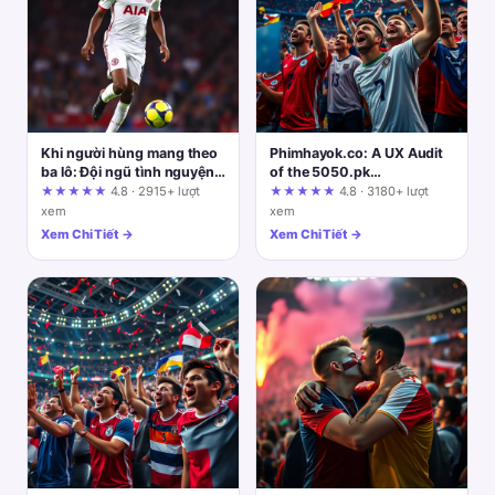
Khi người hùng mang theo
Phimhayok.co: A UX Audit
ba lô: Đội ngũ tình nguyện
of the 5050.pk
viên quốc tế với kỹ năng sơ
Entertainment Hub for
★★★★★
4.8 · 2915+ lượt
★★★★★
4.8 · 3180+ lượt
cứu và đa ngôn ngữ
Movie Fans Worldwide
xem
xem
Xem Chi Tiết →
Xem Chi Tiết →