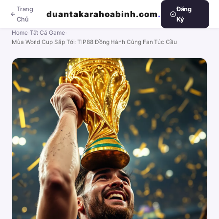
Trang
Đăng
duantakarahoabinh.com
.
Chủ
Ký
Home
›
Tất Cả Game
›
Mùa World Cup Sắp Tới: TIP88 Đồng Hành Cùng Fan Túc Cầu