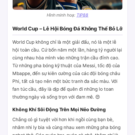
Hình minh hoạ:
TIP88
World Cup – Lễ Hội Bóng Đá Không Thể Bỏ Lỡ
World Cup không chỉ là một giải đấu, nó là một lễ
hội toàn cầu. Cứ bốn năm một lần, hàng tỷ người lại
cùng nhau hòa mình vào những trận cầu đỉnh cao.
Từ những pha bóng kỹ thuật của Messi, tốc độ của
Mbappe, đến sự kiên cường của các đội bóng châu
Phi, tất cả tạo nên một bức tranh đa sắc màu. Với
fan túc cầu, đây là dịp để quên đi những lo toan
thường ngày và sống trọn với đam mê. 😍
Không Khí Sôi Động Trên Mọi Nẻo Đường
Chẳng có gì tuyệt vời hơn khi ngồi cùng bạn bè,
nhâm nhi ly bia và cùng nhau xem những pha bóng