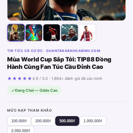
TIN TỨC CÁ CƯỢC · DUANTAKARAHOABINH.COM
Mùa World Cup Sắp Tới: TIP88 Đồng
Hành Cùng Fan Túc Cầu Đỉnh Cao
★★★★★
4.8 / 5.0 · 1,884+ đánh giá đã xác minh
Đang Chơi — Odds Cao
MỨC NẠP THAM KHẢO
100.000₫
200.000₫
500.000₫
1.000.000₫
2.000.000₫