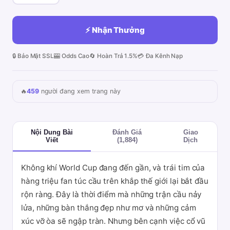
⚡ Nhận Thưởng
🔒 Bảo Mật SSL
🎰 Odds Cao
🔄 Hoàn Trả 1.5%
💳 Đa Kênh Nạp
🔥
459
người đang xem trang này
Nội Dung Bài
Đánh Giá
Giao
Viết
(1,884)
Dịch
Không khí World Cup đang đến gần, và trái tim của
hàng triệu fan túc cầu trên khắp thế giới lại bắt đầu
rộn ràng. Đây là thời điểm mà những trận cầu nảy
lửa, những bàn thắng đẹp như mơ và những cảm
xúc vỡ òa sẽ ngập tràn. Nhưng bên cạnh việc cổ vũ