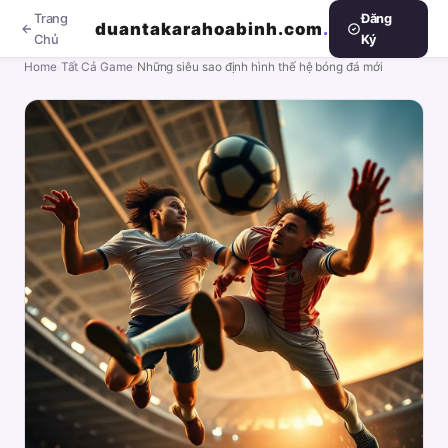
Trang
Đăng
duantakarahoabinh.com
.
Chủ
Ký
Home
›
Tất Cả Game
›
Những siêu sao định hình thế hệ bóng đá mới