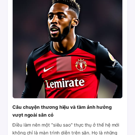
Câu chuyện thương hiệu và tầm ảnh hưởng
vượt ngoài sân cỏ
Điều làm nên một "siêu sao" thực thụ ở thế hệ mới
không chỉ là màn trình diễn trên sân. Họ là những