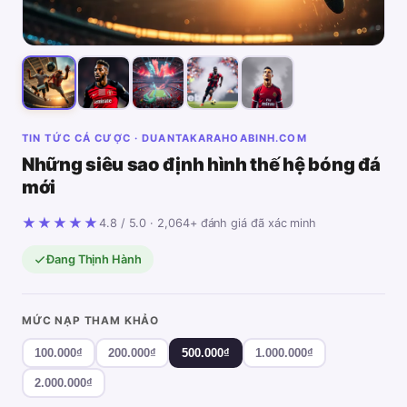
TIN TỨC CÁ CƯỢC · DUANTAKARAHOABINH.COM
Những siêu sao định hình thế hệ bóng đá
mới
★★★★★
4.8 / 5.0 · 2,064+ đánh giá đã xác minh
Đang Thịnh Hành
MỨC NẠP THAM KHẢO
100.000₫
200.000₫
500.000₫
1.000.000₫
2.000.000₫