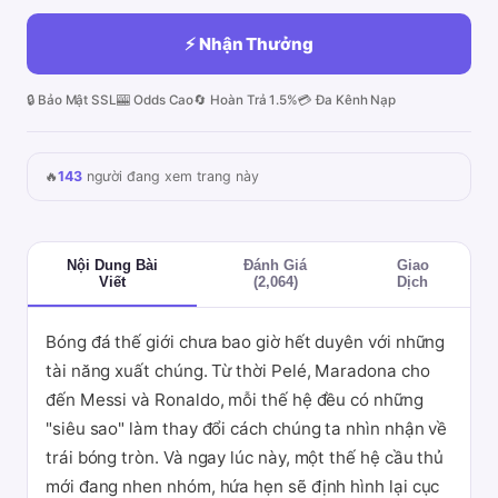
⚡ Nhận Thưởng
🔒 Bảo Mật SSL
🎰 Odds Cao
🔄 Hoàn Trả 1.5%
💳 Đa Kênh Nạp
🔥
143
người đang xem trang này
Nội Dung Bài
Đánh Giá
Giao
Viết
(2,064)
Dịch
Bóng đá thế giới chưa bao giờ hết duyên với những
tài năng xuất chúng. Từ thời Pelé, Maradona cho
đến Messi và Ronaldo, mỗi thế hệ đều có những
"siêu sao" làm thay đổi cách chúng ta nhìn nhận về
trái bóng tròn. Và ngay lúc này, một thế hệ cầu thủ
mới đang nhen nhóm, hứa hẹn sẽ định hình lại cục