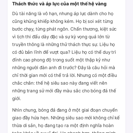
Thách thức và áp lực của một thế hệ vàng
Dù tài năng là vô hạn, nhưng áp lực dành cho họ
cũng khủng khiếp không kém. Họ bị soi xét từng
bước chạy, từng phát ngôn. Chấn thương, kiệt sức
vì lịch thi đấu dày đặc và sự kỳ vọng quá lớn từ
truyền thông là những thử thách thực sự. Liệu họ
có đủ bản lĩnh để vượt qua? Liệu họ có thể duy trì
đỉnh cao phong độ trong suốt một thập kỷ như
những người đàn anh đi trước? Đây là câu hỏi mà
chỉ thời gian mới có thể trả lời. Nhưng có một điều
chắc chắn: thế hệ siêu sao này đang viết nên
những trang sử mới đầy màu sắc cho bóng đá thế
giới.
Nhìn chung, bóng đá đang ở một giai đoạn chuyển
giao đầy hứa hẹn. Những siêu sao mới không chỉ kế
thừa di sản, họ đang tạo ra một định nghĩa hoàn