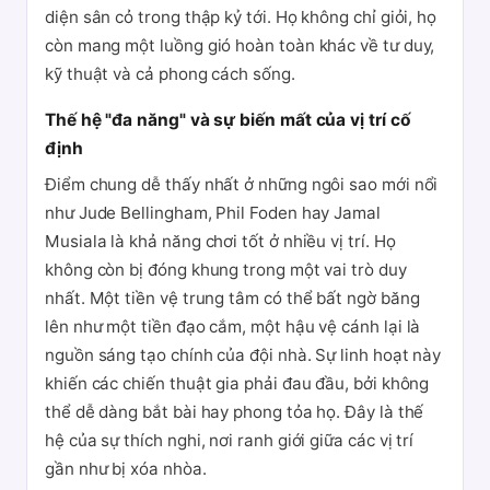
diện sân cỏ trong thập kỷ tới. Họ không chỉ giỏi, họ
còn mang một luồng gió hoàn toàn khác về tư duy,
kỹ thuật và cả phong cách sống.
Thế hệ "đa năng" và sự biến mất của vị trí cố
định
Điểm chung dễ thấy nhất ở những ngôi sao mới nổi
như Jude Bellingham, Phil Foden hay Jamal
Musiala là khả năng chơi tốt ở nhiều vị trí. Họ
không còn bị đóng khung trong một vai trò duy
nhất. Một tiền vệ trung tâm có thể bất ngờ băng
lên như một tiền đạo cắm, một hậu vệ cánh lại là
nguồn sáng tạo chính của đội nhà. Sự linh hoạt này
khiến các chiến thuật gia phải đau đầu, bởi không
thể dễ dàng bắt bài hay phong tỏa họ. Đây là thế
hệ của sự thích nghi, nơi ranh giới giữa các vị trí
gần như bị xóa nhòa.