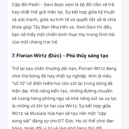
Cặp đôi Pedri - Gavi được xem là bộ đôi tiền vệ trẻ
hay nhất thế giới hiện tại. Sự kết hợp giữa kỹ thuật
và sức mạnh, giữa sự tinh tế và quyết liệt sẽ là chìa
khóa giúp Tây Ban Nha tiến xa. Xem Gavi thi đấu,
bạn sẽ thấy một chiến binh thực thụ trong hình hài
của một chàng trai trẻ.
7. Florian Wirtz (Đức) - Phù thủy sáng tạo
Trở lại sau chấn thương dài hạn, Florian Wirtz đang
chơi thứ bóng đá hay nhất sự nghiệp. Anh là mẫu
"số 10" cổ điển hiếm hoi còn sót lại trong bóng đá
hiện đại. Khả năng kiến tạo, những đường chuyền
xé toang hàng phòng ngự và khả năng sút xa uy lực
là những vũ khí lợi hại của Wirtz. Sự kết hợp giữa
Wirtz và Musiala hứa hẹn sẽ tạo nên một "cặp
song sát" đáng sợ cho ĐT Đức. Họ có thể chơi đan
bóng, hoán đổi vị trí và làm khổ hàng thủ đối