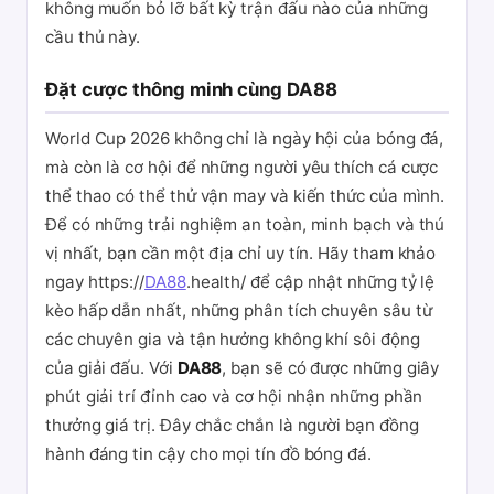
không muốn bỏ lỡ bất kỳ trận đấu nào của những
cầu thủ này.
Đặt cược thông minh cùng DA88
World Cup 2026 không chỉ là ngày hội của bóng đá,
mà còn là cơ hội để những người yêu thích cá cược
thể thao có thể thử vận may và kiến thức của mình.
Để có những trải nghiệm an toàn, minh bạch và thú
vị nhất, bạn cần một địa chỉ uy tín. Hãy tham khảo
ngay https://
DA88
.health/ để cập nhật những tỷ lệ
kèo hấp dẫn nhất, những phân tích chuyên sâu từ
các chuyên gia và tận hưởng không khí sôi động
của giải đấu. Với
DA88
, bạn sẽ có được những giây
phút giải trí đỉnh cao và cơ hội nhận những phần
thưởng giá trị. Đây chắc chắn là người bạn đồng
hành đáng tin cậy cho mọi tín đồ bóng đá.