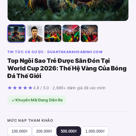
TIN TỨC CÁ CƯỢC · DUANTAKARAHOABINH.COM
Top Ngôi Sao Trẻ Được Săn Đón Tại
World Cup 2026: Thế Hệ Vàng Của Bóng
Đá Thế Giới
★★★★★
4.8 / 5.0 · 2,986+ đánh giá đã xác minh
Khuyến Mãi Đang Diễn Ra
MỨC NẠP THAM KHẢO
100.000₫
200.000₫
500.000₫
1.000.000₫