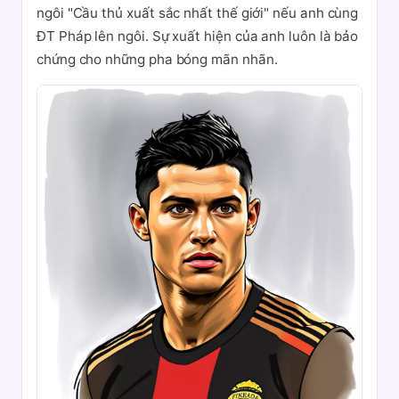
ngôi "Cầu thủ xuất sắc nhất thế giới" nếu anh cùng
ĐT Pháp lên ngôi. Sự xuất hiện của anh luôn là bảo
chứng cho những pha bóng mãn nhãn.