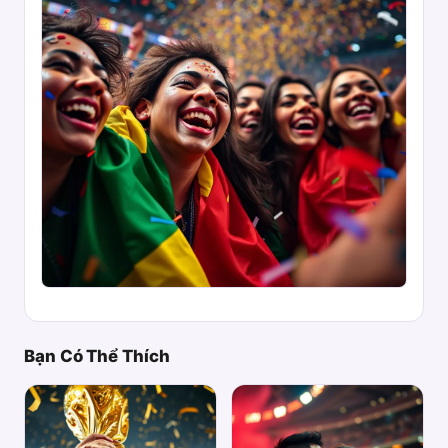
Bạn Có Thể Thích