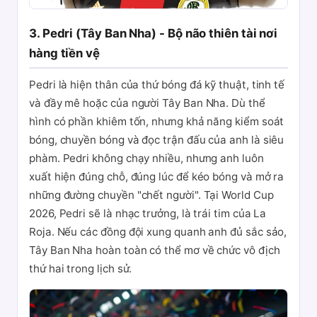
3. Pedri (Tây Ban Nha) - Bộ não thiên tài nơi
hàng tiền vệ
Pedri là hiện thân của thứ bóng đá kỹ thuật, tinh tế
và đầy mê hoặc của người Tây Ban Nha. Dù thể
hình có phần khiêm tốn, nhưng khả năng kiểm soát
bóng, chuyền bóng và đọc trận đấu của anh là siêu
phàm. Pedri không chạy nhiều, nhưng anh luôn
xuất hiện đúng chỗ, đúng lúc để kéo bóng và mở ra
những đường chuyền "chết người". Tại World Cup
2026, Pedri sẽ là nhạc trưởng, là trái tim của La
Roja. Nếu các đồng đội xung quanh anh đủ sắc sảo,
Tây Ban Nha hoàn toàn có thể mơ về chức vô địch
thứ hai trong lịch sử.