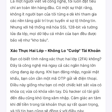
Là một người viết về công nghệ, tôi luôn đặt tiêu
chí an toàn lên hàng đầu. Có một sự thật rằng,
không ít người bạn của tôi từng e dè khi tham gia
các nền tảng giải trí trực tuyến vì sợ lộ thông tin.
Nhưng với hệ thống mã hóa SSL 128-bit và tường
lửa đa lớp, mọi dữ liệu cá nhân của bạn đều được
bảo vệ như "kho báu".
Xác Thực Hai Lớp – Không Lo "Cướp" Tài Khoản
Bạn có biết tính năng xác thực hai lớp (2FA) không?
Đây là công nghệ mà ngay cả các ngân hàng lớn
cũng đang áp dụng. Khi bạn đăng nhập, ngoài mật
khẩu, bạn còn cần một mã OTP gửi về điện thoại.
Điều này giống như bạn có một chiếc két sắt vừa có
khóa cơ, vừa có khóa vân tay. Dù hacker có tài giỏi
đến đâu cũng khó lòng xâm nhập. Cảm giác an tâm
khi để tiền trong tài khoản thực sự rất quan trọng,
và tôi tin bạn cũng sẽ đồng ý với điều này.