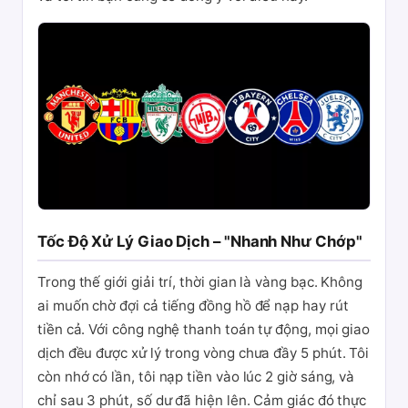
Tốc Độ Xử Lý Giao Dịch – "Nhanh Như Chớp"
Trong thế giới giải trí, thời gian là vàng bạc. Không
ai muốn chờ đợi cả tiếng đồng hồ để nạp hay rút
tiền cả. Với công nghệ thanh toán tự động, mọi giao
dịch đều được xử lý trong vòng chưa đầy 5 phút. Tôi
còn nhớ có lần, tôi nạp tiền vào lúc 2 giờ sáng, và
chỉ sau 3 phút, số dư đã hiện lên. Cảm giác đó thực