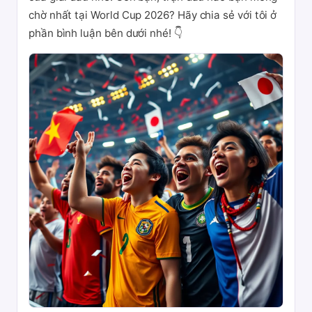
chờ nhất tại World Cup 2026? Hãy chia sẻ với tôi ở
phần bình luận bên dưới nhé! 👇