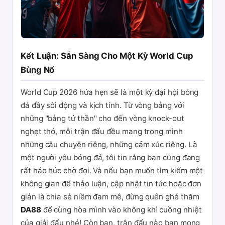
Kết Luận: Sẵn Sàng Cho Một Kỳ World Cup
Bùng Nổ
World Cup 2026 hứa hẹn sẽ là một kỳ đại hội bóng
đá đầy sôi động và kịch tính. Từ vòng bảng với
những "bảng tử thần" cho đến vòng knock-out
nghẹt thở, mỗi trận đấu đều mang trong mình
những câu chuyện riêng, những cảm xúc riêng. Là
một người yêu bóng đá, tôi tin rằng bạn cũng đang
rất háo hức chờ đợi. Và nếu bạn muốn tìm kiếm một
không gian để thảo luận, cập nhật tin tức hoặc đơn
giản là chia sẻ niềm đam mê, đừng quên ghé thăm
DA88
để cùng hòa mình vào không khí cuồng nhiệt
của giải đấu nhé! Còn bạn, trận đấu nào bạn mong