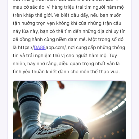
màu cờ sắc áo, vì hàng triệu trái tim người hâm mộ
trên khắp thế giới. Và biết đâu đấy, nếu bạn muốn
tận hưởng trọn vẹn không khí của những trận cầu
nảy lửa này, bạn có thể tìm đến những địa chỉ uy tín
để đồng hành cùng niềm đam mê. Một trong số đó
là https://
DA88
app.com/, nơi cung cấp những thông
tin và trải nghiệm thú vị cho người hâm mộ. Tuy
nhiên, hãy nhớ rằng, điều quan trọng nhất vẫn là
tình yêu thuần khiết dành cho môn thể thao vua.