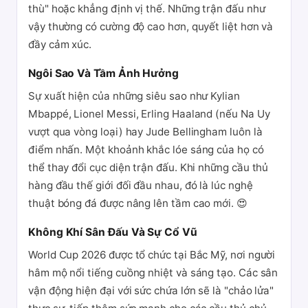
thù" hoặc khẳng định vị thế. Những trận đấu như
vậy thường có cường độ cao hơn, quyết liệt hơn và
đầy cảm xúc.
Ngôi Sao Và Tầm Ảnh Hưởng
Sự xuất hiện của những siêu sao như Kylian
Mbappé, Lionel Messi, Erling Haaland (nếu Na Uy
vượt qua vòng loại) hay Jude Bellingham luôn là
điểm nhấn. Một khoảnh khắc lóe sáng của họ có
thể thay đổi cục diện trận đấu. Khi những cầu thủ
hàng đầu thế giới đối đầu nhau, đó là lúc nghệ
thuật bóng đá được nâng lên tầm cao mới. 😍
Không Khí Sân Đấu Và Sự Cổ Vũ
World Cup 2026 được tổ chức tại Bắc Mỹ, nơi người
hâm mộ nổi tiếng cuồng nhiệt và sáng tạo. Các sân
vận động hiện đại với sức chứa lớn sẽ là "chảo lửa"