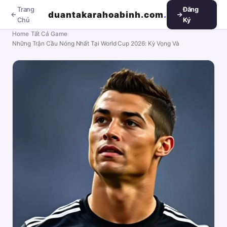
Trang
Đăng
duantakarahoabinh.com
.
Chủ
Ký
Home
›
Tất Cả Game
›
Những Trận Cầu Nóng Nhất Tại World Cup 2026: Kỳ Vọng Và