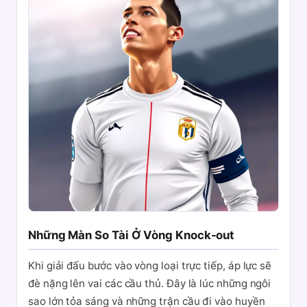
Những Màn So Tài Ở Vòng Knock-out
Khi giải đấu bước vào vòng loại trực tiếp, áp lực sẽ
đè nặng lên vai các cầu thủ. Đây là lúc những ngôi
sao lớn tỏa sáng và những trận cầu đi vào huyền