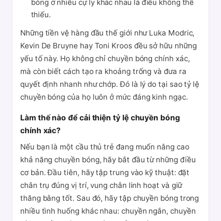
bóng ở nhiều cự ly khác nhau là điều không thể
thiếu.
Những tiền vệ hàng đầu thế giới như Luka Modric,
Kevin De Bruyne hay Toni Kroos đều sở hữu những
yếu tố này. Họ không chỉ chuyền bóng chính xác,
mà còn biết cách tạo ra khoảng trống và đưa ra
quyết định nhanh như chớp. Đó là lý do tại sao tỷ lệ
chuyền bóng của họ luôn ở mức đáng kinh ngạc.
Làm thế nào để cải thiện tỷ lệ chuyền bóng
chính xác?
Nếu bạn là một cầu thủ trẻ đang muốn nâng cao
khả năng chuyền bóng, hãy bắt đầu từ những điều
cơ bản. Đầu tiên, hãy tập trung vào kỹ thuật: đặt
chân trụ đúng vị trí, vung chân linh hoạt và giữ
thăng bằng tốt. Sau đó, hãy tập chuyền bóng trong
nhiều tình huống khác nhau: chuyền ngắn, chuyền