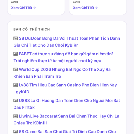
Checklist Review Before
Cho Người Mới
xem
xem
You Sign Up
Xem Chi Tiết →
Xem Chi Tiết →
BẠN CÓ THỂ THÍCH
🎰
S8 Du Doan Bong Da Voi Thuat Toan Phan Tich Danh
Gia Chi Tiet Cho Dan Choi KyBiRr
🎰
FABET có thực sự đáng để bạn gửi gắm niềm tin?
Trải nghiệm thực tế từ một người chơi kỳ cựu
🎰
World Cup 2026 Nhung Bat Ngo Co The Xay Ra
Khien Ban Phai Tram Tro
🎰
Lv88 Tim Hieu Cac Sanh Casino Pho Bien Hien Nay
LgyK4D
🎰
U888 La Gi Huong Dan Toan Dien Cho Nguoi Moi Bat
Dau FlTt5k
🎰
Llwin Live Baccarat Sanh Bai Chan Thuc Hay Chi La
Chieu Tro KOIn1H
🎰
68 Game Bai San Choi Giai Tri Dinh Cao Danh Cho