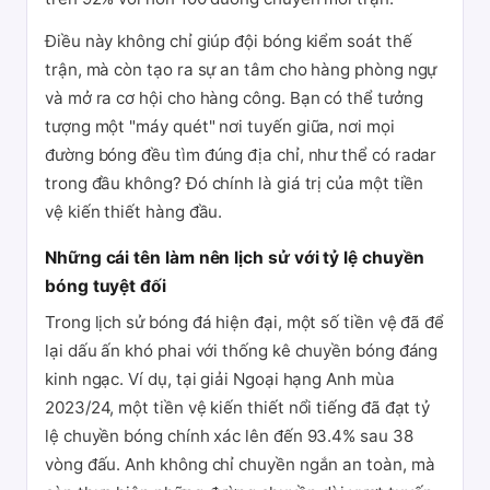
Điều này không chỉ giúp đội bóng kiểm soát thế
trận, mà còn tạo ra sự an tâm cho hàng phòng ngự
và mở ra cơ hội cho hàng công. Bạn có thể tưởng
tượng một "máy quét" nơi tuyến giữa, nơi mọi
đường bóng đều tìm đúng địa chỉ, như thể có radar
trong đầu không? Đó chính là giá trị của một tiền
vệ kiến thiết hàng đầu.
Những cái tên làm nên lịch sử với tỷ lệ chuyền
bóng tuyệt đối
Trong lịch sử bóng đá hiện đại, một số tiền vệ đã để
lại dấu ấn khó phai với thống kê chuyền bóng đáng
kinh ngạc. Ví dụ, tại giải Ngoại hạng Anh mùa
2023/24, một tiền vệ kiến thiết nổi tiếng đã đạt tỷ
lệ chuyền bóng chính xác lên đến 93.4% sau 38
vòng đấu. Anh không chỉ chuyền ngắn an toàn, mà