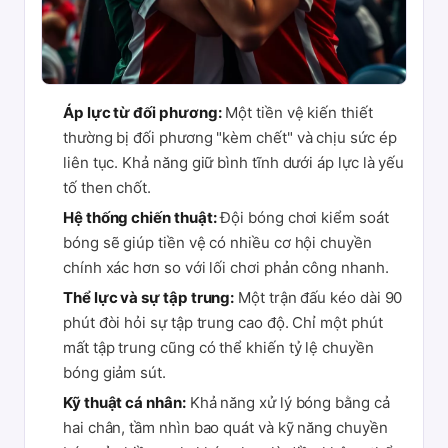
Áp lực từ đối phương:
Một tiền vệ kiến thiết
thường bị đối phương "kèm chết" và chịu sức ép
liên tục. Khả năng giữ bình tĩnh dưới áp lực là yếu
tố then chốt.
Hệ thống chiến thuật:
Đội bóng chơi kiểm soát
bóng sẽ giúp tiền vệ có nhiều cơ hội chuyền
chính xác hơn so với lối chơi phản công nhanh.
Thể lực và sự tập trung:
Một trận đấu kéo dài 90
phút đòi hỏi sự tập trung cao độ. Chỉ một phút
mất tập trung cũng có thể khiến tỷ lệ chuyền
bóng giảm sút.
Kỹ thuật cá nhân:
Khả năng xử lý bóng bằng cả
hai chân, tầm nhìn bao quát và kỹ năng chuyền