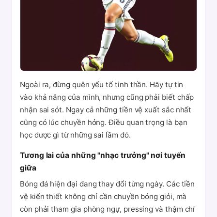
Ngoài ra, đừng quên yếu tố tinh thần. Hãy tự tin
vào khả năng của mình, nhưng cũng phải biết chấp
nhận sai sót. Ngay cả những tiền vệ xuất sắc nhất
cũng có lúc chuyền hỏng. Điều quan trọng là bạn
học được gì từ những sai lầm đó.
Tương lai của những "nhạc trưởng" nơi tuyến
giữa
Bóng đá hiện đại đang thay đổi từng ngày. Các tiền
vệ kiến thiết không chỉ cần chuyền bóng giỏi, mà
còn phải tham gia phòng ngự, pressing và thậm chí