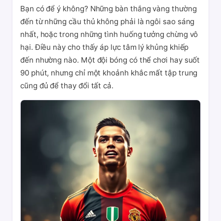
Bạn có để ý không? Những bàn thắng vàng thường
đến từ những cầu thủ không phải là ngôi sao sáng
nhất, hoặc trong những tình huống tưởng chừng vô
hại. Điều này cho thấy áp lực tâm lý khủng khiếp
đến nhường nào. Một đội bóng có thể chơi hay suốt
90 phút, nhưng chỉ một khoảnh khắc mất tập trung
cũng đủ để thay đổi tất cả.