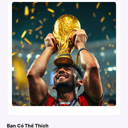
Bạn Có Thể Thích