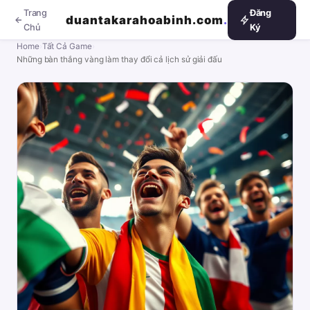
Trang
Đăng
duantakarahoabinh.com
.
Chủ
Ký
Home
›
Tất Cả Game
›
Những bàn thắng vàng làm thay đổi cả lịch sử giải đấu