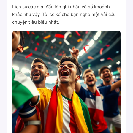
Lịch sử các giải đấu lớn ghi nhận vô số khoảnh
khắc như vậy. Tôi sẽ kể cho bạn nghe một vài câu
chuyện tiêu biểu nhất.