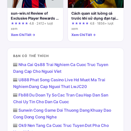
sun-win.nl Review of
Cách quan sát luồng cá
Exclusive Player Rewards –
trước khi sử dụng đạn tại
A Realistic Look at What
xo88hub.net: Đánh giá
★★★★★
4.8 · 2412+ lượt
★★★★★
4.8 · 1856+ lượt
New Users Can Expect
tổng quan từ người dùng
xem
xem
lâu năm
Xem Chi Tiết →
Xem Chi Tiết →
BẠN CÓ THỂ THÍCH
🎰
Nha Cai Qs88 Trai Nghiem Ca Cuoc Truc Tuyen
Dang Cap Cho Nguoi Viet
🎰
U888 Phat Song Casino Live Hd Muot Ma Trai
Nghiem Dang Cap Nguoi That LwJC20
🎰
Fb88 Du Doan Ty So Cac Tran Cau Hap Dan San
Choi Uy Tin Cho Dan Ca Cuoc
🎰
Sunwin Cong Game Doi Thuong Dang Khuay Dao
Cong Dong Cong Nghe
🎰
Ok9 Nen Tang Ca Cuoc Truc Tuyen Dot Pha Cho