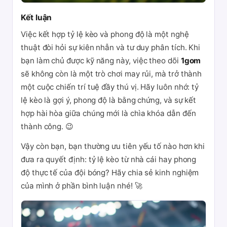
Kết luận
Việc kết hợp tỷ lệ kèo và phong độ là một nghệ
thuật đòi hỏi sự kiên nhẫn và tư duy phân tích. Khi
bạn làm chủ được kỹ năng này, việc theo dõi
1gom
sẽ không còn là một trò chơi may rủi, mà trở thành
một cuộc chiến trí tuệ đầy thú vị. Hãy luôn nhớ: tỷ
lệ kèo là gợi ý, phong độ là bằng chứng, và sự kết
hợp hài hòa giữa chúng mới là chìa khóa dẫn đến
thành công. 😉
Vậy còn bạn, bạn thường ưu tiên yếu tố nào hơn khi
đưa ra quyết định: tỷ lệ kèo từ nhà cái hay phong
độ thực tế của đội bóng? Hãy chia sẻ kinh nghiệm
của mình ở phần bình luận nhé! 🚀