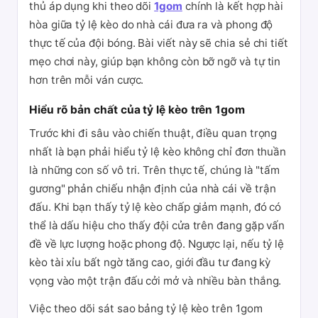
thủ áp dụng khi theo dõi
1gom
chính là kết hợp hài
hòa giữa tỷ lệ kèo do nhà cái đưa ra và phong độ
thực tế của đội bóng. Bài viết này sẽ chia sẻ chi tiết
mẹo chơi này, giúp bạn không còn bỡ ngỡ và tự tin
hơn trên mỗi ván cược.
Hiểu rõ bản chất của tỷ lệ kèo trên 1gom
Trước khi đi sâu vào chiến thuật, điều quan trọng
nhất là bạn phải hiểu tỷ lệ kèo không chỉ đơn thuần
là những con số vô tri. Trên thực tế, chúng là "tấm
gương" phản chiếu nhận định của nhà cái về trận
đấu. Khi bạn thấy tỷ lệ kèo chấp giảm mạnh, đó có
thể là dấu hiệu cho thấy đội cửa trên đang gặp vấn
đề về lực lượng hoặc phong độ. Ngược lại, nếu tỷ lệ
kèo tài xỉu bất ngờ tăng cao, giới đầu tư đang kỳ
vọng vào một trận đấu cởi mở và nhiều bàn thắng.
Việc theo dõi sát sao bảng tỷ lệ kèo trên 1gom