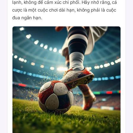
lạnh, không để cảm xúc chi phối. Hãy nhớ rằng, cá
cược là một cuộc chơi dài hạn, không phải là cuộc
đua ngắn hạn.