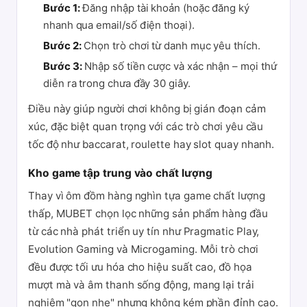
Bước 1:
Đăng nhập tài khoản (hoặc đăng ký
nhanh qua email/số điện thoại).
Bước 2:
Chọn trò chơi từ danh mục yêu thích.
Bước 3:
Nhập số tiền cược và xác nhận – mọi thứ
diễn ra trong chưa đầy 30 giây.
Điều này giúp người chơi không bị gián đoạn cảm
xúc, đặc biệt quan trọng với các trò chơi yêu cầu
tốc độ như baccarat, roulette hay slot quay nhanh.
Kho game tập trung vào chất lượng
Thay vì ôm đồm hàng nghìn tựa game chất lượng
thấp, MUBET chọn lọc những sản phẩm hàng đầu
từ các nhà phát triển uy tín như Pragmatic Play,
Evolution Gaming và Microgaming. Mỗi trò chơi
đều được tối ưu hóa cho hiệu suất cao, đồ họa
mượt mà và âm thanh sống động, mang lại trải
nghiệm "gọn nhẹ" nhưng không kém phần đỉnh cao.