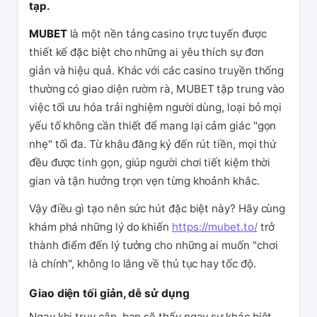
tạp.
MUBET
là một nền tảng casino trực tuyến được
thiết kế đặc biệt cho những ai yêu thích sự đơn
giản và hiệu quả. Khác với các casino truyền thống
thường có giao diện rườm rà, MUBET tập trung vào
việc tối ưu hóa trải nghiệm người dùng, loại bỏ mọi
yếu tố không cần thiết để mang lại cảm giác "gọn
nhẹ" tối đa. Từ khâu đăng ký đến rút tiền, mọi thứ
đều được tinh gọn, giúp người chơi tiết kiệm thời
gian và tận hưởng trọn vẹn từng khoảnh khắc.
Vậy điều gì tạo nên sức hút đặc biệt này? Hãy cùng
khám phá những lý do khiến
https://mubet.to/
trở
thành điểm đến lý tưởng cho những ai muốn "chơi
là chính", không lo lắng về thủ tục hay tốc độ.
Giao diện tối giản, dễ sử dụng
Ngay khi truy cập, bạn sẽ thấy ngay sự khác biệt.