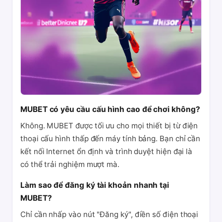
MUBET có yêu cầu cấu hình cao để chơi không?
Không. MUBET được tối ưu cho mọi thiết bị từ điện
thoại cấu hình thấp đến máy tính bảng. Bạn chỉ cần
kết nối Internet ổn định và trình duyệt hiện đại là
có thể trải nghiệm mượt mà.
Làm sao để đăng ký tài khoản nhanh tại
MUBET?
Chỉ cần nhấp vào nút "Đăng ký", điền số điện thoại