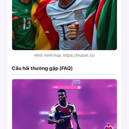
Hình minh hoạ: https://mubet.to/
Câu hỏi thường gặp (FAQ)