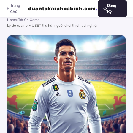
Trang
Đăng
duantakarahoabinh.com
.
Chủ
Ký
Home
›
Tất Cả Game
›
Lý do casino MUBET thu hút người chơi thích trải nghiệm