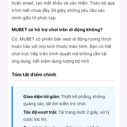
hoặc email, tạo mật khẩu và xác nhận. Toàn bộ quá
trình mất chưa đầy 30 giây, không yêu cầu xác
minh giấy tờ phức tạp.
MUBET có hỗ trợ chơi trên di động không?
Có. MUBET có phiên bản web di động tương thích
hoàn hảo với mọi kích thước màn hình. Bạn có thể
chơi trực tiếp trên trình duyệt mà không cần tải
ứng dụng, tiết kiệm dung lượng bộ nhớ.
Tóm tắt điểm chính
Giao diện tối giản:
Thiết kế phẳng, không
quảng cáo, dễ tìm kiếm trò chơi.
Tốc độ vượt trội:
Tải trang dưới 2 giây, xử lý
cược tức thì.