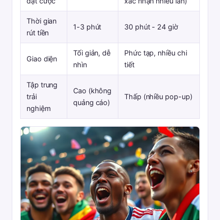
đặt cược
xác nhận nhiều lần)
Thời gian
1-3 phút
30 phút - 24 giờ
rút tiền
Tối giản, dễ
Phức tạp, nhiều chi
Giao diện
nhìn
tiết
Tập trung
Cao (không
trải
Thấp (nhiều pop-up)
quảng cáo)
nghiệm