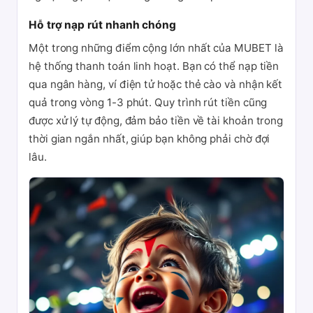
Hỗ trợ nạp rút nhanh chóng
Một trong những điểm cộng lớn nhất của MUBET là
hệ thống thanh toán linh hoạt. Bạn có thể nạp tiền
qua ngân hàng, ví điện tử hoặc thẻ cào và nhận kết
quả trong vòng 1-3 phút. Quy trình rút tiền cũng
được xử lý tự động, đảm bảo tiền về tài khoản trong
thời gian ngắn nhất, giúp bạn không phải chờ đợi
lâu.