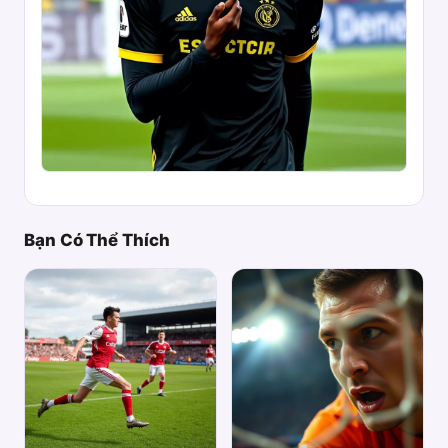
Bạn Có Thể Thích