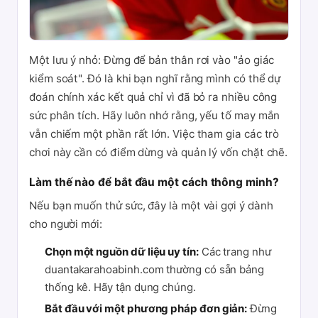
Một lưu ý nhỏ: Đừng để bản thân rơi vào "ảo giác
kiểm soát". Đó là khi bạn nghĩ rằng mình có thể dự
đoán chính xác kết quả chỉ vì đã bỏ ra nhiều công
sức phân tích. Hãy luôn nhớ rằng, yếu tố may mắn
vẫn chiếm một phần rất lớn. Việc tham gia các trò
chơi này cần có điểm dừng và quản lý vốn chặt chẽ.
Làm thế nào để bắt đầu một cách thông minh?
Nếu bạn muốn thử sức, đây là một vài gợi ý dành
cho người mới:
Chọn một nguồn dữ liệu uy tín:
Các trang như
duantakarahoabinh.com thường có sẵn bảng
thống kê. Hãy tận dụng chúng.
Bắt đầu với một phương pháp đơn giản:
Đừng