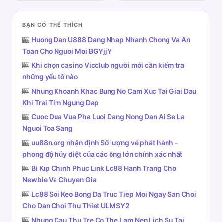
BẠN CÓ THỂ THÍCH
🎰
Huong Dan U888 Dang Nhap Nhanh Chong Va An
Toan Cho Nguoi Moi BGYjjY
🎰
Khi chọn casino Vicclub người mới cần kiểm tra
những yếu tố nào
🎰
Nhung Khoanh Khac Bung No Cam Xuc Tai Giai Dau
Khi Trai Tim Ngung Dap
🎰
Cuoc Dua Vua Pha Luoi Dang Nong Dan Ai Se La
Nguoi Toa Sang
🎰
uu88n.org nhận định Số lượng vé phát hành -
phong độ hủy diệt của các ông lớn chính xác nhất
🎰
Bi Kip Chinh Phuc Link Lc88 Hanh Trang Cho
Newbie Va Chuyen Gia
🎰
Lc88 Soi Keo Bong Da Truc Tiep Moi Ngay San Choi
Cho Dan Choi Thu Thiet ULMSY2
🎰
Nhung Cau Thu Tre Co The Lam Nen Lich Su Tai