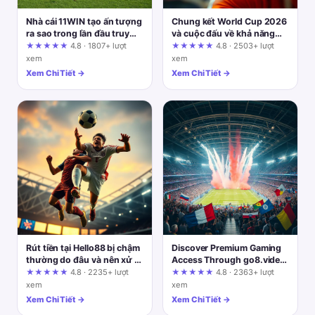
Nhà cái 11WIN tạo ấn tượng
Chung kết World Cup 2026
ra sao trong lần đầu truy
và cuộc đấu về khả năng
cập?
thoát pressing cùng J88
★★★★★
4.8 · 1807+ lượt
★★★★★
4.8 · 2503+ lượt
xem
xem
Xem Chi Tiết →
Xem Chi Tiết →
Rút tiền tại Hello88 bị chậm
Discover Premium Gaming
thường do đâu và nên xử lý
Access Through go8.video:
thế nào
A Balanced Review
★★★★★
4.8 · 2235+ lượt
★★★★★
4.8 · 2363+ lượt
xem
xem
Xem Chi Tiết →
Xem Chi Tiết →