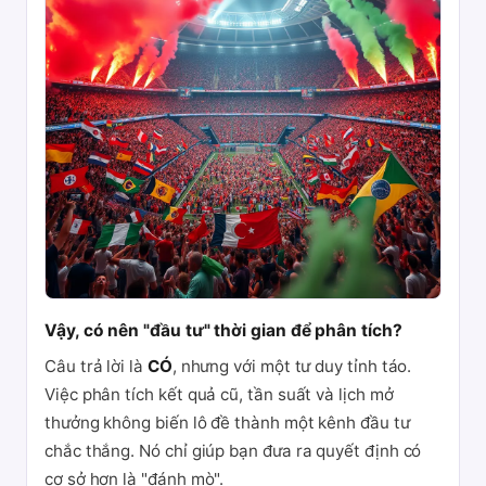
Vậy, có nên "đầu tư" thời gian để phân tích?
Câu trả lời là
CÓ
, nhưng với một tư duy tỉnh táo.
Việc phân tích kết quả cũ, tần suất và lịch mở
thưởng không biến lô đề thành một kênh đầu tư
chắc thắng. Nó chỉ giúp bạn đưa ra quyết định có
cơ sở hơn là "đánh mò".