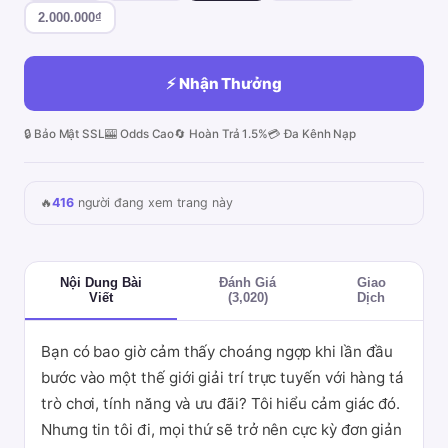
2.000.000₫
⚡ Nhận Thưởng
🔒 Bảo Mật SSL
🎰 Odds Cao
🔄 Hoàn Trả 1.5%
💳 Đa Kênh Nạp
🔥
416
người đang xem trang này
Nội Dung Bài
Đánh Giá
Giao
Viết
(3,020)
Dịch
Bạn có bao giờ cảm thấy choáng ngợp khi lần đầu
bước vào một thế giới giải trí trực tuyến với hàng tá
trò chơi, tính năng và ưu đãi? Tôi hiểu cảm giác đó.
Nhưng tin tôi đi, mọi thứ sẽ trở nên cực kỳ đơn giản