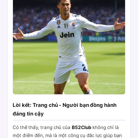
Lời kết: Trang chủ - Người bạn đồng hành
đáng tin cậy
Có thể thấy, trang chủ của
B52Club
không chỉ là
một điểm đến, mà là một công cụ đắc lực giúp bạn